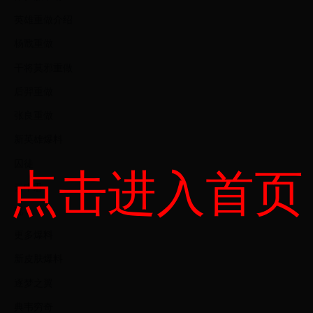
英雄重做介绍
杨戬重做
干将莫邪重做
后羿重做
张良重做
新英雄爆料
囚徒
点击进入首页
云中君
瑶
更多爆料
新皮肤爆料
逐梦之翼
典韦穷奇