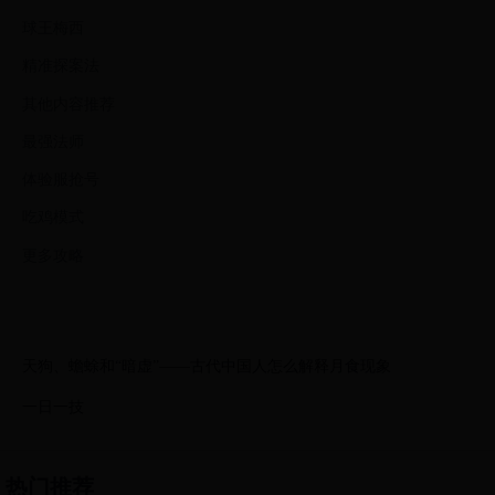
球王梅西
精准探案法
其他内容推荐
最强法师
体验服抢号
吃鸡模式
更多攻略
天狗、蟾蜍和“暗虚”——古代中国人怎么解释月食现象
一日一技
热门推荐