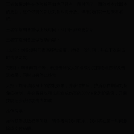
王者荣耀刘备在体验服重做也已经有一段时间了，而随着本此版本
的更新，这个强势的新版刘备即将开放。详细我们就一起来看看
吧!
王者荣耀刘备重做上线时间：5月9日游戏更新后
王者荣耀刘备重做改动内容：
1技能：刘备短时间提高移动速度，持续一段时间，并在下次射击
时击发两次。
2技能：刘备向前冲锋，若撞击到敌人将造成小范围物理伤害及击
退效果，同时自身停止移动
大招：刘备清除身上的控制效果，并获得护盾，护盾存在期间刘备
免疫控制，并会将普攻和技能造成伤害的50%转化为护盾值，开启
技能还会获得攻击力加成
延伸阅读：
如转载涉及版权等问题，请作者与我司联系，我司将在第一时间删
除或支付稿酬。