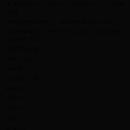
【小编推荐】专区入口 || 视频站入口 || 体验服申请入口 || 全民竞猜
赢好礼
【新英雄爆料】| 司马懿 || 瑶 || 孙策 || 新英雄：囚徒/书圣/瞬 |
【新皮肤爆料】| 李白团战皮肤：敏锐之力new || 诸葛亮团战皮肤：
掌控 || 典韦穷奇皮肤 Hot!! |
王者荣耀最新攻略
赛季段位继承表
每日一题
边境突围玩法攻略
体验服爆料
英雄爆料
皮肤爆料
图鉴大全
体验服申请