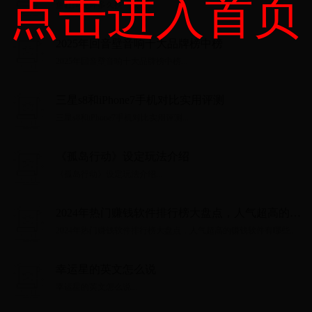
点击进入首页
鱼缸陶瓷环多久换一次...
2025年回音壁音响十大品牌榜中榜
2025年回音壁音响十大品牌榜中榜...
三星s8和iPhone7手机对比实用评测
三星s8和iPhone7手机对比实用评测...
《孤岛行动》设定玩法介绍
《孤岛行动》设定玩法介绍...
2024年热门赚钱软件排行榜大盘点，人气超高的赚
钱软件有哪些
2024年热门赚钱软件排行榜大盘点，人气超高的赚钱软件有哪些...
幸运星的英文怎么说
幸运星的英文怎么说...