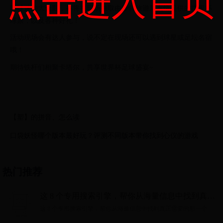
点击进入首页
国球迷的大合影，并将在现场抽取由沙特旅游局友情提供的世界杯
球票，以及各种好礼！
活动现场会有达人参与，说不定在现场还可以遇到球星或足坛名宿
哦！
期待铁杆们相聚卡塔尔，共享世界杯足球盛宴~
【塑】的拼音、怎么读
口袋妖怪哪个版本最好玩？评测不同版本带你找到心仪的游戏
热门推荐
这 8 个专用搜索引擎，帮你从海量信息中找到真正
需要的那一个
这 8 个专用搜索引擎，帮你从海量信息中找到真正需要的那一个...