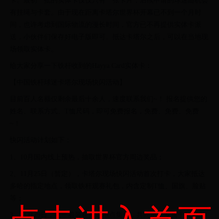
卡。最初一批的实体卡仅仅只有一张卡片，后续申请的球迷随机会
有挂绳与卡套。由于现在距离卡塔尔世界杯开幕已不到一个月时
间，也许考虑到国际物流的漫长时间，官方已不再提供实体卡派
送，小伙伴们保存好电子版即可。抵达卡塔尔之后，可以在当地现
场领取实体卡。
给大家分享一下铁杆收到的Hayya Card实体卡：
【中国铁杆球迷卡塔尔现场快闪活动】
目前百人名额仅剩余最后十余人，速度联系我们~！ 报名提供您的
姓名、联系方式、T恤尺码，即可免费报名，免费、免费、免费
~！
快闪活动计划如下：
1、10月国内线上预热，抽取世界杯官方周边奖品；
2、11月25日（暂定），卡塔尔现场快闪活动首次打卡，大家抵达
多哈的指定地点，领取铁杆观赛礼包，内含定制T恤、国旗、脸贴
等；
3、11月29日，统一着装在指定地点集合，共同留下专属于我们中