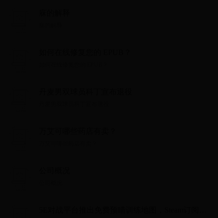
庥的解释
庥的解释...
如何在线修复您的 EPUB？
如何在线修复您的 EPUB？...
丹麦男双球员科丁宣布退役
丹麦男双球员科丁宣布退役...
万艾可哪些药店有卖？
万艾可哪些药店有卖？...
公司概况
公司概况...
5E对战平台推出免费预瞄训练地图，Steam订阅量