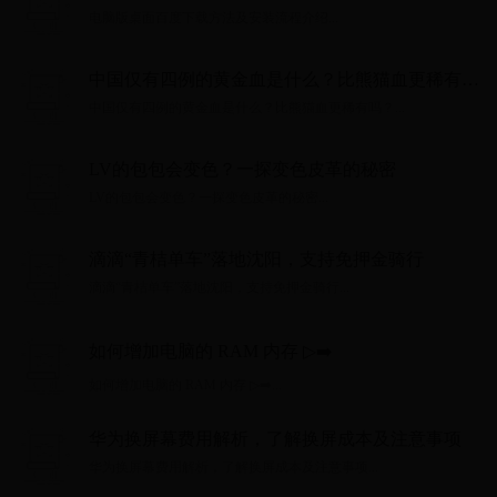
电脑版桌面百度下载方法及安装流程介绍...
中国仅有四例的黄金血是什么？比熊猫血更稀有
吗？
中国仅有四例的黄金血是什么？比熊猫血更稀有吗？...
LV的包包会变色？一探变色皮革的秘密
LV的包包会变色？一探变色皮革的秘密...
滴滴“青桔单车”落地沈阳，支持免押金骑行
滴滴“青桔单车”落地沈阳，支持免押金骑行...
如何增加电脑的 RAM 内存 ▷➡️
如何增加电脑的 RAM 内存 ▷➡️...
华为换屏幕费用解析，了解换屏成本及注意事项
华为换屏幕费用解析，了解换屏成本及注意事项...