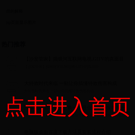
喦的解释
jsp页面显示图片
热门推荐
【沙发管家】揭银河互联网电视,GITV的真面目
【沙发管家】揭银河互联网电视,GITV的真面目...
大特效时代来临 一贴让你搞懂特效伤害构成
大特效时代来临 一贴让你搞懂特效伤害构成...
点击进入首页
汽车机油需要多久更换一次最合适？按保养手册，
根据个人使用情况
汽车机油需要多久更换一次最合适？按保养手册，根据个人使用情
况...
电脑版桌面百度下载方法及安装流程介绍