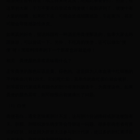
陆游先生曾有诗云：纸上得来终觉浅，绝知此事要躬行。但是，在
这里劝大家，千万不要亲自尝试食用便便！前面讲到了，便便中有
大量的细菌，如果吃下去，可能会造成细菌感染，引起腹泻，甚至
可能会导致感染性休克。
如果真的好奇，据说韩国有一种酒是用粪便酿造的，如果大家去韩
国旅游，可以尝试一下。另外，不吃真的便便，还可以做出“便
便”呀！黑暗料理界的下一个新星也许就是你！
相关：粪便颜色异常意味着什么？
正常粪便的颜色应该是黄、棕色的。这是因为人体血液中红细胞的
平均寿命只有120天。它们死亡后，其所含的血红蛋白就会被肝、
胆等器官代谢成具有颜色的胆汁排泄到肠道中，为粪便染色。如果
粪便的颜色异常，则可能预示着健康出了问题。
（1）白便
粪便苍白，通常意味着胆汁不足，这与胆汁分泌障碍或胆道梗阻有
关。肝脏、胆组织发生病变常会导致这一问题。很多肝病患者有黄
疸的症状，就是因为肝脏无法参与胆汁代谢，使过多的胆红素滞留
在血液中，导致皮肤和眼睛被染色。