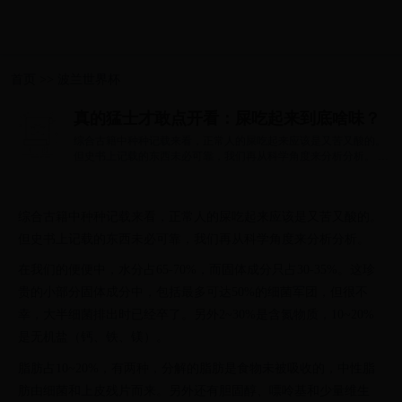
首页
>>
波兰世界杯
真的猛士才敢点开看：屎吃起来到底啥味？
综合古籍中种种记载来看，正常人的屎吃起来应该是又苦又酸的。
但史书上记载的东西未必可靠，我们再从科学角度来分析分析。 在
我们的便便...
综合古籍中种种记载来看，正常人的屎吃起来应该是又苦又酸的。
但史书上记载的东西未必可靠，我们再从科学角度来分析分析。
在我们的便便中，水分占65-70%，而固体成分只占30-35%。这珍
贵的小部分固体成分中，包括最多可达50%的细菌军团，但很不
幸，大半细菌排出时已经卒了。另外2~30%是含氮物质，10~20%
是无机盐（钙、铁、镁）。
脂肪占10~20%，有两种，分解的脂肪是食物未被吸收的，中性脂
肪由细菌和上皮残片而来。另外还有胆固醇、嘌呤基和少量维生