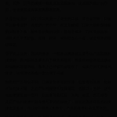
素。另外，正常的便便一般来说是呈棕色的，这是因为胆汁的作
用，使便便里含有粪胆素和尿胆素。
从这些信息中，我们可以推测一下便便的口感。首先是苦味，口味
可以参考苦胆，这是胆汁的功劳；其次是酸味，口味大概和原味酸
奶加醋差不多，酸味是细菌的功劳；最后是咸味，口味类似盐水，
咸味来自于无机盐。苦味、酸味、咸味组合在一起，就是便便的基
础味道。
至于古人说的，甜味的便便，一般来说健康的人是不会产出甜味的
便便的，因为甜味主要来自于糖类和脂肪，而这两种物质经过肠道
和细菌的层层消化，基本上已经被完全吸收了。如果产出了甜味的
便便，说明消化系统一定出现了问题。
如果想产出与众不同、口感更加丰富的便便，也是有办法的。比如
可以吃辣火锅，之后产出的便便不仅辣菊花，也辣口；另外，还可
以给便便里加一些料，比如食用金针菇、玉米、韭菜、西瓜籽等，
之后产出的便便中就会有可爱的点缀物了；或者如果觉得棕色的便
便太没新意，可以吃一些奥X奥饼干，产出的便便就会是黑色的。