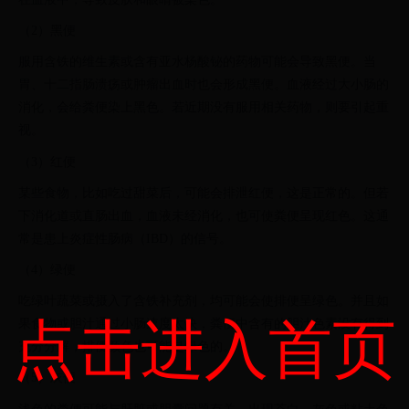
（2）黑便
服用含铁的维生素或含有亚水杨酸铋的药物可能会导致黑便。当
胃、十二指肠溃疡或肿瘤出血时也会形成黑便。血液经过大小肠的
消化，会给粪便染上黑色。若近期没有服用相关药物，则要引起重
视。
（3）红便
某些食物，比如吃过甜菜后，可能会排泄红便，这是正常的。但若
下消化道或直肠出血，血液未经消化，也可使粪便呈现红色。这通
常是患上炎症性肠病（IBD）的信号。
（4）绿便
吃绿叶蔬菜或摄入了含铁补充剂，均可能会使排便呈绿色。并且如
点击进入首页
果食物或胆汁通过小肠速度太快，粪便中含有的胆汁色素没有得到
充分分解，排便颜色也可能是绿色的。
（5）灰便