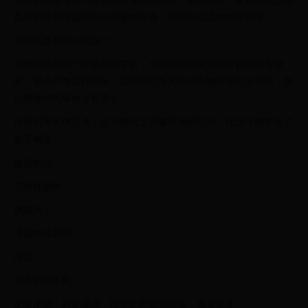
浅色的粪便可能与肝脏或胆囊问题有关。出现苍白、灰色或粘土色
粪便的其他原因还包括病毒性肝炎、胆结石或酒精性肝炎等。
大便恶臭是什么情况？
大便有难闻的气味是很正常的，当肠道内细菌协助分解消化食物
时，就会产生这种气味。因为我们每天吃的食物不是完全相同，所
以粪便的气味也会有变化。
但是如果大便恶臭，这可能就是严重疾病的征兆。比如可能发生了
如下病变：
腹腔疾病；
节段性肠炎；
胰腺炎；
溃疡性结肠炎；
感染；
营养吸收不良。
文章来源：网易健康、医学之声返回搜狐，查看更多