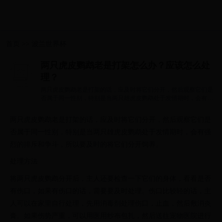
首页
>>
波兰世界杯
两只虎皮鹦鹉老是打架怎么办？应该怎么处
理？
两只虎皮鹦鹉老是打架的话，应及时将它们分开，然后观察它们是
否属于同一性别，特别是当两只雄虎皮鹦鹉处于发情期时，会有强
烈的排斥和...
两只虎皮鹦鹉老是打架的话，应及时将它们分开，然后观察它们是
否属于同一性别，特别是当两只雄虎皮鹦鹉处于发情期时，会有强
烈的排斥和争斗，所以要及时的将它们分开饲养。
处理方法
将两只虎皮鹦鹉分开后，主人还要检查一下它们的身体，看看是否
有伤口，如果有伤口的话，需要要及时处理。伤口比较轻的话，主
人可以在家里自行处理，先用消毒剂处理伤口，止血，然后敷消炎
膏。如果伤势严重，可以用医用纱布包扎，然后送往宠物医院进行