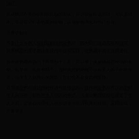
治疗。
虎皮鹦鹉在受伤的时候比较怕上火，所以饮食应该清淡，可以多喝
水，不要喂它们高热量的食物，以免影响消化和伤口愈合。
温馨小贴士
不要让太多的人接触或触摸虎皮鹦鹉，因为它们容易紧张和腹泻。
饲养鹦鹉的笼子要注意保持干燥和安静，使鹦鹉不易受冻和受惊。
当虎皮鹦鹉在熟悉了环境和主人后，可以带上虎皮鹦鹉喜欢吃的食
物，如苹果、瓜类和种子，这样虎皮鹦鹉就可以在主人的手中吃东
西，以便主人抚摸它的背部，它们也不会反抗和受惊。
在与虎皮鹦鹉说话的时候语气比较温和，这样虎皮鹦鹉可以感受到
主人的善意，并熟悉主人说话的方式。当虎皮鹦鹉慢慢地接受了主
人之后，它就会按照主人的步调学习说话和其他技能。返回搜狐，
查看更多