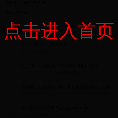
滨海电白，果然“电”力十足！
海伦公式详解
点击进入首页
热门推荐
微信迁移聊天记录要多久
微信迁移聊天记录要多久...
入门Flash动画制作：简易教程与项目实战
入门Flash动画制作：简易教程与项目实战...
运河畔，拱宸桥边，有一家集自然教育和人文特色
为一体的双语幼儿园
运河畔，拱宸桥边，有一家集自然教育和人文特色为一体的双语幼
儿园...
2025学摄影去哪里学靠谱机构排行榜
2025学摄影去哪里学靠谱机构排行榜...