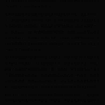
上了俄罗斯国家队战袍征战国际比赛。俄罗斯队在这场热身赛并没
有战绩压力，所以新面孔有不少。
这名球员就是来自俄超克拉斯诺达尔队的前锋阿里，他是名巴西
人，更绝的是阿里今年已经33岁，这个年纪别说归化球员就是本土
球员都难以入选国家队。阿里在本赛季俄超联赛位列射手榜第二
位，状态正佳。2010年就来到俄罗斯踢球，他的归化安排早已在几
年前就开始了。也许有人会提出质疑，但是对于俄罗斯队来说，他
们确实需要阿里这样的前锋球员来做尝试。所以俄罗斯队历史上第
一次出现了有色归化球员。
虽然在与德国队的比赛中阿里没有进球，但依然得到了主帅切尔切
索夫的认可和鼓励。下半场开始后不久，阿里被替换下场，巴西人
踢完了他在俄罗斯国家队的处子秀。很显然，阿里的归化并不是为
了卡塔尔世界杯做准备，或者说他的归化是代表一种态度。俄罗斯
足协自然清楚，阿里到2022年将37岁，肯定不适合为俄罗斯踢世界
杯，但是这种尝试是为了给更多在俄罗斯踢球的优秀外援做示范。
秘闻认为，33岁的阿里归化俄罗斯国家队确实有些晚，但是他的模
式在俄罗斯足球的未来代表着一种趋势，为很多南美外援指明了方