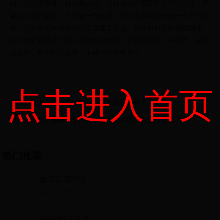
向，这也不失是一种好的尝试。这种做法中国足协也可以尝试，不
要前怕狼后怕虎，先归化一次试试，也许会为将来开创一条开阔之
路。俄罗斯足球整体实力远在国足之上，都在时时刻刻未雨绸缪，
我们的足协要在目前人才断档的情况下多积极采取一些动作。侯永
永也好、塔利斯卡也罢，不要只动动嘴皮子。
点击进入首页
华为、方太、老干妈，为什么打死也不上市？
律师告诉你打借条签合同时，怎样按手印才有法律效力？
热门推荐
鼂字笔画写法
鼂字笔画写法...
战狼2拍了多久