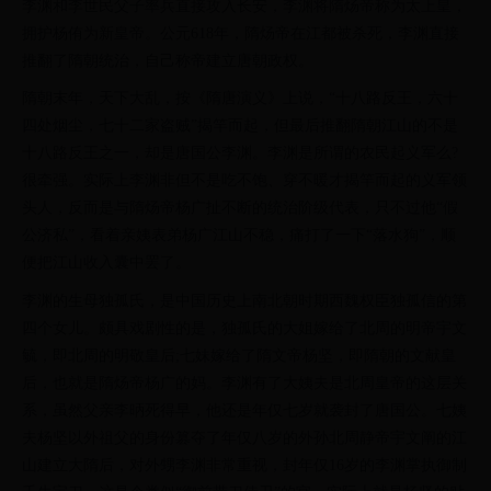
李渊和李世民父子率兵直接攻入长安，李渊将隋炀帝称为太上皇，
拥护杨侑为新皇帝。公元618年，隋炀帝在江都被杀死，李渊直接
推翻了隋朝统治，自己称帝建立唐朝政权。
隋朝末年，天下大乱，按《隋唐演义》上说，“十八路反王，六十
四处烟尘，七十二家盗贼”揭竿而起，但最后推翻隋朝江山的不是
十八路反王之一，却是唐国公李渊。李渊是所谓的农民起义军么?
很牵强。实际上李渊非但不是吃不饱、穿不暖才揭竿而起的义军领
头人，反而是与隋炀帝杨广扯不断的统治阶级代表，只不过他“假
公济私”，看着亲姨表弟杨广江山不稳，痛打了一下“落水狗”，顺
便把江山收入囊中罢了。
李渊的生母独孤氏，是中国历史上南北朝时期西魏权臣独孤信的第
四个女儿。颇具戏剧性的是，独孤氏的大姐嫁给了北周的明帝宇文
毓，即北周的明敬皇后;七妹嫁给了隋文帝杨坚，即隋朝的文献皇
后，也就是隋炀帝杨广的妈。李渊有了大姨夫是北周皇帝的这层关
系，虽然父亲李昞死得早，他还是年仅七岁就袭封了唐国公。七姨
夫杨坚以外祖父的身份篡夺了年仅八岁的外孙北周静帝宇文阐的江
山建立大隋后，对外甥李渊非常重视，封年仅16岁的李渊掌执御制