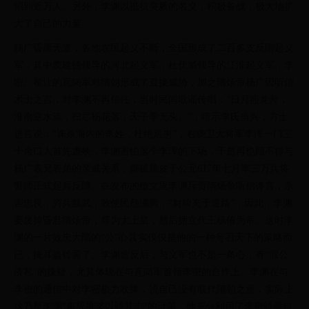
招到近万人。另外，李渊以抵抗突厥的名义，积极备战，极大地扩
大了自己的力量。
杨广昏庸无道，各地农民起义不断，全国形成了二百多支反隋起义
军，其中窦建德领导的河北起义军，杜伏威领导的江淮起义军，李
密、翟让的瓦岗军对隋朝形成了直接威胁，加之隋炀帝杨广因听信
术士之言，对李渊不再信任，当时民间歌谣传唱：“日月照龙舟，
淮南逆水流，扫尽杨花落，天子季无头。”，暗示李氏当兴，方士
进言说：“诛杀海内的李姓，杜绝后患”，右骁卫大将军李浑一门三
十余口人首先遭殃，李渊害怕落个李浑的下场，于是再也顾不得与
杨广表兄表弟的亲戚关系，撕破脸皮于公元617年七月率三万兵将
誓师正式起兵反隋。在发布的檄文里李渊斥责隋炀帝听信谗言，杀
害忠良，穷兵黩武，致使民怨沸腾，“豺狼充于道路”，因此，李渊
要废掉昏君隋炀帝，尊为太上皇，然后拥立代王杨侑为帝。这时李
渊的一片效忠大隋的“公”心其实仅仅是他的一种号召天下的策略而
已，掩耳盗铃罢了。李渊造反后，与义军也不是一条心，有“假公
济私”的嫌疑，尤其体现在与瓦岗军首领李密的合作上。李渊在与
李密的通信中对李密极力吹捧，说自己没有取代隋朝之意，实际上
这乃是李渊“卑辞推奖以骄其志”的计策，他充分利用了李密骄傲自