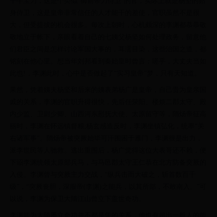
千牛宝刀，这是个类似“御前带刀侍卫”的官，实际上就是杨坚的贴
身侍卫，这是皇帝非常信任的人才能干的差使，官职虽然不是很
大，但受提拔的机会很多。每次上朝时，心机颇深的李渊都恭恭敬
敬地立于帐下，亲眼看着自己的七姨父杨坚如何处理政务，留意他
们君臣之间是怎样讨论军国大事的，耳濡目染，这些治国之道，都
铭刻在他心里。想当年刘邦看到秦始皇时曾言：嗟乎，大丈夫当如
此也!，李渊此时，心中是否做起了“实习皇帝”梦，只有天知道。
果然，凭着姨夫杨坚和后来的姨表弟杨广是皇帝，自己贵为皇亲国
戚的关系，李渊的官职升得很快，先后任荥阳、楼烦二郡太守、殿
内少监、卫尉少卿、山西河东慰抚大使、太原留守等，隋炀帝征高
丽时，李渊在怀远镇督粮;杨玄感造反时，李渊坐镇弘化，统率“关
右诸军事”。隋炀帝被突厥始毕可汗围困于雁门，李渊很是出力，
派李世民等人驰救。逃出重围后，杨广觉得这位大表哥还不赖，便
下诏李渊统领太原部兵马，与马邑郡太守王仁恭在北方防备突厥的
入侵。李渊曾与突厥主力交战，“纵兵击而大破之，斩首数百千
级”，“突厥丧胆，深服帝(李渊)之能兵，以其所部，不敢南入。”可
以说，李渊为保卫大隋江山曾立下盖世奇功。
李渊能为大隋屡立奇功并不都是凭的关系，他也有超出一般人的能