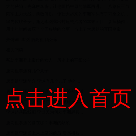
大的缺陷，先麻痹李密，让他阻挡中原的隋军西进。十八路反王与
隋军主力大战，两败俱伤，使壮大起来的李渊军队有了可乘之机，
率先攻破长安，随之李渊露出封建统治者的本来面目，废掉杨侑，
用十年时间镇压了全国各地的义军，当上了大唐朝的开国皇帝。
关键词: 李渊 唐高祖 隋炀帝
相关阅读
帮助李渊登上帝位的女人：历史上的平阳公主
唐高祖李渊有几个儿子
唐高祖李渊简介 李渊有几个儿子 他的...
点击进入首页
唐高祖李渊的皇后是谁 李渊的老婆都有谁
李渊和杨广的关系 杨广的隋朝被谁推翻的
李渊起兵路线图 李世民为何劝李渊起兵...
唐高祖李渊的墓在哪？李渊的献陵
唐高祖李渊当上太上皇的前后 唐高祖被...