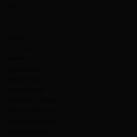
10月
11月
12月
日期选择
日一二三四五六
最新事件
鲁班是怎么招女婿的
狸猫换太子的经过
鲁班建赵州桥的故事
鲁班是怎么被一个女仙骗的
鲁班是怎么造应县木塔的
鲁班和三潭印月有什么关系
鲁班是怎么教育孩子的