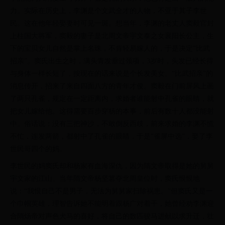
力。实际在历史上，李渊是个文武全才的人物，不亚于其子李世
民。这在他年轻娶妻时可见一斑。想当年，李渊的老丈人窦毅官封
上柱国大将军，窦毅的妻子是北周文帝宇文泰之女襄阳长公主，生
下的宝贝女儿自然是掌上名珠，不肯轻易嫁人的，于是决定“比武
招亲”。窦氏出生之时，满头青发垂过颈项，3岁时，头发已经长得
与身体一样长短了，按现在的话来说是个长发美女。“比武招亲”的
消息传开，招来了来自四面八方的青年才俊。窦毅在门前屏风上画
了两只孔雀，规定在一定距离内，求婚者谁能射中孔雀的眼睛，就
把女儿嫁给他。这得需要百步穿杨的本事，前后有数十人都没能射
中。俗话说：没有三把神沙，不敢倒反西歧，前来求婚的李渊不慌
不忙，连发两箭，都射中了孔雀的眼睛，于是“雀屏中选”，娶了李
世民哥四个的妈。
李世民的妈窦氏却和杨家有血海深仇，因为隋文帝取得是她的舅舅
宇文家的江山。当年隋文帝杨坚篡夺北周皇位时，窦氏恨恨地
说：“我恨自己不是男子，无法为舅舅家扫除祸患。”但窦氏又是一
个巾帼英雄，理智告诉她不能明着跟杨广对着干，她曾经劝李渊迎
合隋炀帝对声色犬马的喜好，将自己的数匹骏马进献以求升迁，壮