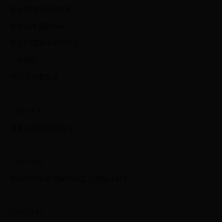
鲁班助阵修庙的故事
鲁班造木鸢的故事
鲁班和西湖绸伞的传说
一周趣闻
兵马俑修建之谜
...
2024-03-30
黄巢起义最后的结局
...
2024-04-08
英国可怜小狐狸被恶狗追 头部惨卡轮胎
...
2024-04-12