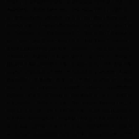
大实力。李渊开始时犹犹豫豫，结果招致隋炀帝的不满。后来，李
渊幡然醒悟，屡屡搜求鹰犬进献，很快便得到了升迁。受妻子影
响，李渊虽然和杨广是亲姨表兄弟关系，杨广也给了很大的兵权，
但他绝对不象岳飞一样是个愚忠的忠臣，杨广残暴不仁，激起了四
面八方的农民起义，李渊感到机会来了，实际上早起了取而代之的
雄心。但十八路反王没有一路做了皇帝，却让李渊捡了个落地桃，
这是什么原因呢?所谓“鹬蚌相争，渔翁得利”，在起义军们与隋军
浴血奋战时，李渊“假公济私”极大地扩充了自己的实力，逐渐成为
超越隋军及各路义军的最大力量。李渊第一次“假公济私”积蓄力量
是在他还没有挑起造反大旗时，他为巩固太原这块根据地，利用皇
命这块招牌，“遇佛杀佛，遇鬼杀鬼”，积极扩充自己的实力，包括
镇压义军。历山飞是农民起义军领袖魏刀儿的外号，因不满隋朝的
残酷统治，在太原一带率众起义，响应者共有十万多人，李渊在担
任太原留守时，奉皇命以少胜多，用奇计亲自镇压并收编了历山飞
的农民起义军，进一部壮大了自己的力量。鹰扬府校尉刘武周因为
和太守王仁恭的侍女私通，怕被发现，便以贪污之名杀死了王仁
恭，起兵建立定阳国，自称天子。李渊以讨伐刘武周为名，招兵买
马。因为这时还是以隋朝官员的名义行事，所以在很短的时间里便