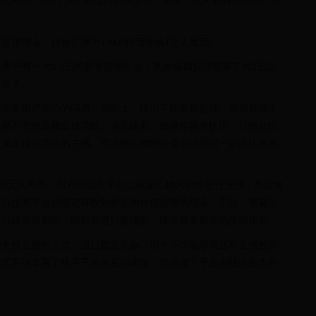
1元人民币。用5个快币通过打赏换金币，通常一次可获得约2000个金
提现现金，转换汇率为10000快币兑换1元人民币。
。用户有一次0.3元的新手提现机会，其他金额提现需要支付2元以
没有了。
是许多用户关心的问题。实际上，快币不能直接提现。快币是快手
目前不支持直接提现功能。这意味着，如果你拥有快币，只能在快
，来支持你喜欢的主播。而这些礼物的价值可以按照一定的比率兑
换1000元人民币。用户可以在平台上根据礼物的价格进行充值，然后将
可以按照平台的规定将收到的礼物价值提现为现金。不过，需要注
平台政策的影响，因此在进行提现前，建议查看最新的提现规则。
种支持主播的方式。通过赠送礼物，用户不仅能够表达对主播的喜
模式不仅丰富了快手平台的互动体验，也促进了平台内经济生态的