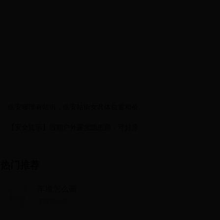
临安哪理有站街，临安站街女具体位置和价格
行情
【安全提示】假期户外露营隐患藏，守好原则
不用慌→
热门推荐
车道怎么画
车道怎么画...