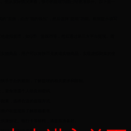
示。但从实际情况来看，快币的提现功能已经逐渐放开。以下是一
“我的”页面，点击“我的钱包”，然后选择“提现”功能。根据提示填写
成其他虚拟货币，如Q币、游戏币等，然后通过第三方平台提现。需
。
购买实物商品，用户可以将快币兑换成实物商品，实现虚拟财富的变
阅读快手平台的规则，了解提现的相关要求和限制。
全，避免泄露个人信息和密码。
等因素，选择合适的提现方式。
请用户在提现前了解限额要求。
要提供身份证、银行卡等材料，请提前准备好。