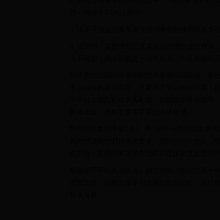
4. 因此，在快手公司的设定中，1快币相当于0.
币，相当于0.2元人民币。
5. 快手平台会在每天凌晨自动将你的快币转换为可
6. 提现时，需要绑定已实名认证的微信或支付宝
上手续费，且这可能是一次性奖励，一旦使用就
快手币能提现吗快手中的快币是否可以提现，这
平台特有的虚拟货币，主要用于平台内的消费，
手平台上使用它来购买礼物，如鲜花或棒棒糖等
换成现金，但前提是需要通过主播提现。
快币的兑换比率是1:0.1，即10000快币可以兑
礼物赠送给他们喜欢的主播。主播收到礼物后，
意的是，提现的具体操作流程和提现额度会受到
尽管快币不能直接提现，但它为用户提供了另一
爱和支持，还能间接参与主播的收益分配。这种
健康发展。