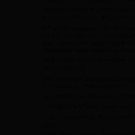
6. 关注提现进度：提现后，请关注提现进度，如
快手快币作为一种虚拟货币，在为用户提供更多
略，让您的虚拟财富变为现实，享受更多消费乐
快手上的快币可以直接换钱吗可以的，快手里面
任务每天一次任务打赏5个快币可以获得最高88
时候1个抵用金才能换10个快币而一个抵用金提现
0.1RMB用5个快币通过打赏换金币也一次一般获得2
快手里面的快币无需你手动兑换你通过各种方式获得
转换为可以提现的现金
提现的话需要你绑定已经实名制认证后的微信或者
上了，而且应该是一次性奖励用过就没有了
快手上的快币能提现吗1. 快手上的快币可以兑
2. 转换过程涉及完成打赏任务，每天有一次机会，
3. 然而，这种方式并不划算。用抵用金换快币时
人民币。