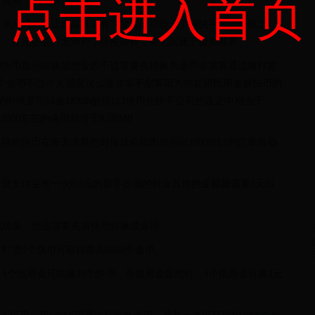
点击进入首页
有疑问，及时联系客服。
互动方式的也让虚拟财富有了变现的可能。了解快手快币提现攻
趣。在此提醒广大用户，理性消费，避免沉迷于虚拟世界。
的快币是可以换成现金的不过需要先转换为金币这需要通过做打赏
88个金币不过个人感觉这么做非常不划算因为你在用抵用金换快币的
的时候是可以换1RMB的所以1快币在快手公司的设定中相当于
000左右的金币相当于0.2RMB
的快币在每天凌晨的时候就会如图所示以10000比1的汇率自动
是支付宝有一次0.3元的新手提现的机会其他的金额就需要2元以
换成现金，但这需要先将快币转换成金币。
打赏5个快币可获得最高8888个金币。
，1个抵用金只能换10个快币，而抵用金提现时，1个抵用金可换1元