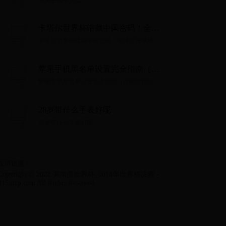
oppo手机中文口号...
卡塔尔世界杯暗藏中国密码！全球
首座球场竟由7千个集装箱做成
卡塔尔世界杯暗藏中国密码！全球首座球场竟
由7千个集装箱做成...
苹果手机黑名单设置完全指南（详
细教你如何在苹果手机上设置黑名
苹果手机黑名单设置完全指南（详细教你如何
单，保护个人隐私）
在苹果手机上设置黑名单，保护个人隐私）...
28岁带什么手表好呢
28岁带什么手表好呢...
友情链接：
Copyright © 2022 美加墨世界杯_2014年世界杯决赛 -
315nfcp.com All Rights Reserved.