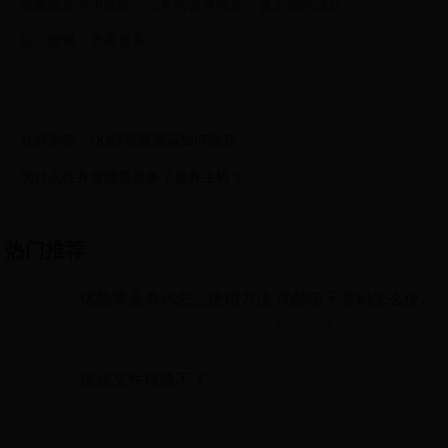
查看深圳市中医院公众号内信息推送，显示预约成功。
返回搜狐，查看更多
社群运营：QQ群活跃度该如何提升
为什么任务管理器里多了服务主机？
热门推荐
优酷黄金券码怎么使用方法 优酷电子券码怎么使
用？
优酷黄金券码怎么使用方法 优酷电子券码怎么使用？...
描述文件移除不了
描述文件移除不了...