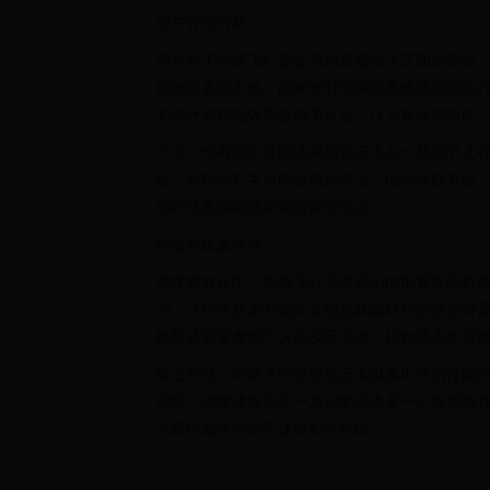
用户评价分析
用户对于华硕飞行堡垒系列普遍给予正面的评价
的散热表现出色，能够长时间保持高效稳定的运
的设计和视觉效果也给予肯定，认为其外观时尚
不过，也有用户反映该系列笔记本在一些细节上
短，长时间打字可能会感到不适。电池续航方面
用时注意插电使用或携带充电器。
性能对比及推荐
在性能对比中，华硕飞行堡垒系列的配置在同价
户，飞行堡垒系列相比其他品牌如联想的拯救者
择时还需要考虑个人的实际需求，比如是否更看
综上所述，华硕飞行堡垒笔记本以其出色的性能
瑕疵，但整体而言这一系列笔记本是一个值得推
以获得最佳的购买体验和性价比。