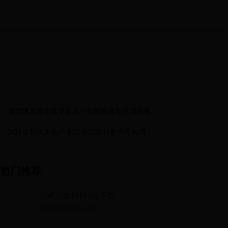
微贷微米贷审核要多久？全面解读与申请指南
大特效时代来临 一贴让你搞懂特效伤害构成
热门推荐
安卓生命时钟app下载
安卓生命时钟app下载...