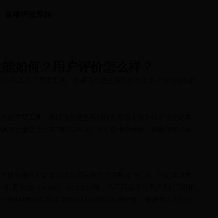
直播吧世界杯
性能如何？用户评价怎么样？
学习和工作的重要工具。华硕飞行堡垒系列作为市场上较为知名的笔
工作的重要工具。华硕飞行堡垒系列作为市场上较为知名的笔记本
华硕飞行堡垒笔记本的性能表现，并汇总用户评价，帮助潜在买家
性价比和硬件配置成为游戏玩家和普通消费者的优选。笔记本通常
能显卡如GTX1650、RTX3050等，为不同需求的用户提供强劲的
的RAM和256GB到1TB的SSD或HDD混合硬盘，能够满足大部分