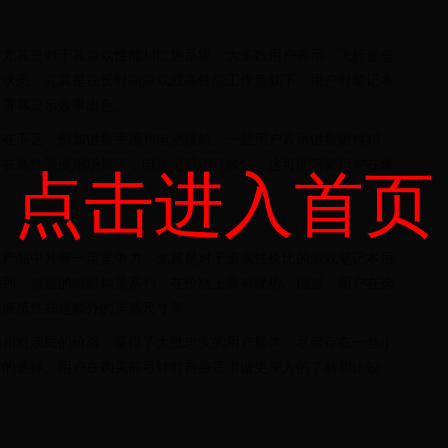
，尤其是对于其游戏性能和散热系统。大多数用户表示，飞行堡垒
行状态，尤其是在长时间游戏或高性能工作负载下。用户对笔记本
、屏幕显示效果出色。
存在不足，例如键盘手感和电池续航。一些用户表示键盘键程稍
，在高性能使用场景下，电池电量消耗较快，这可能需要用户在使
点击进入首页
位产品中具有一定竞争力。尤其是对于追求性价比的游戏笔记本用
系列、惠普的暗影精灵系列，在价格上具有优势。但是，用户在选
重便携性或是额外的屏幕尺寸等。
和相对亲民的价格，赢得了大批忠实的用户群体。尽管存在一些小
荐的选择。用户在购买前可针对自身需求做更深入的了解和比较，