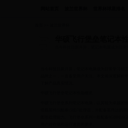
网站首页
波兰世界杯
世界杯球星排名
首页
>>
波兰世界杯
华硕飞行堡垒笔记本
当今科技日新月异，笔记本电脑成为日常
记本品牌之一，一直备受用户关注...
当今科技日新月异，笔记本电脑成为日常学习和
品牌之一，一直备受用户关注。本文将深度解析
了解产品真实情况。
华硕飞行堡垒笔记本性能概览
华硕飞行堡垒系列笔记本电脑，以其较为卓越的
搭载英特尔酷睿i5或i7处理器，并配备英伟达的高性
图形处理能力。飞行堡垒系列一般配备8GB到16GB
用户对存储和运行速度的要求。