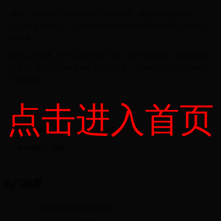
现在，Excel 2007中的所有宏已经被禁用。每次尝试运行宏时，
Excel都会自动阻止，从而保护您的计算机免受潜在的恶意宏代码
的侵害。
通过以上步骤，您可以轻松地在Office 2007中禁用宏，提高系统的
安全性。建议定期检查和更新这些设置，以确保您的计算机始终处
于安全状态。
点击进入首页
《LOL》峡谷之巅和排位区别介绍
《传世挂机》官网
热门推荐
防晒网遮阳网隔热网
防晒网遮阳网隔热网...