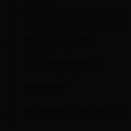
鸡杂怎么做才不腥？跟我学一招，轻松去腥还提
鲜，喝粥喝酒有口福
鸡杂怎么做才不腥？跟我学一招，轻松去腥还提鲜，喝粥喝酒有口
福...
鹿晗为什么会有“傻狍子”的外号？
鹿晗为什么会有“傻狍子”的外号？...
马里奥赛车8豪华版全角色属性是多少
马里奥赛车8豪华版全角色属性是多少...
神州租车费用明细表
神州租车费用明细表...
还得1998年世界杯横空出世的追风少年吗？今天是
他的38周岁生日
还得1998年世界杯横空出世的追风少年吗？今天是他的38周岁生日...