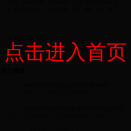
为“走”，部外笔画7画，总笔画14画。3. “促”字的意思包括：迫
使、急迫、迅速等。4. 组词：急促、促进、促销、敦促、促...
互联网运营岗位有哪些
点击进入首页
06世界杯巴西被谁淘汰 巴西06年世界杯是历史最强阵容吗
热门推荐
捷信贷款公司在哪里 这里有你想要知道的
捷信贷款公司在哪里 这里有你想要知道的...
b站直播审核要多久 b站直播主播申请直播证方法流
程【详解】
b站直播审核要多久 b站直播主播申请直播证方法流程【详解】...