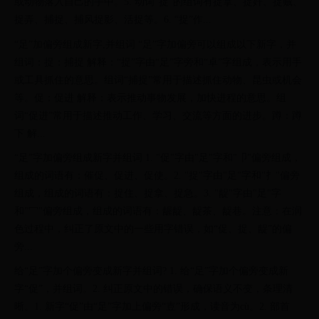
或动物落入自己的手中。5. 动词“捉”的组词有捉拿、捉奸、捉贼、
捉弄、捕捉、捕风捉影、活捉等。6. “捉”作...
“足”加偏旁组成新字,并组词 “足”字加偏旁可以组成以下新字，并
组词：捉：捕捉 解释：“捉”字由“足”字旁和“卓”字组成，表示用手
或工具抓住的意思。组词“捕捉”常用于描述抓住动物、昆虫或机会
等。促：促进 解释：表示推动事物发展，加快进程的意思。组
词“促进”常用于描述推动工作、学习、交流等方面的进步。蹲：蹲
下 解...
“足”字加偏旁组成新字并组词 1. "促"字由"足"字和"卩"偏旁组成，
组成的词语有：催促、促进、促使。2. "捉"字由"足"字和"扌"偏旁
组成，组成的词语有：捉住、捉拿、捉急。3. "龊"字由"足"字
和"冖"偏旁组成，组成的词语有：龌龊、龊茶、龊巷。注意：在润
色过程中，纠正了原文中的一些用字错误，如“促、捉、龊”的偏
旁...
给“足”字加个偏旁变成新字并组词? 1. 给“足”字加个偏旁变成新
字“促”，并组词。2. 纠正原文中的错误，确保语义不变，条理清
晰。1. 新字“促”由“足”字加上偏旁“壴”形成，读音为cù。2. 部首