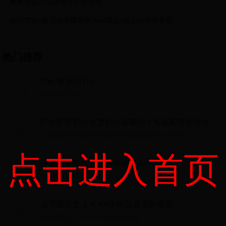
鲭鱼应该怎么保存才不会变质
如何禁止u盘启动电脑系统?bios禁止u盘启动系统教程
热门推荐
Elite 蜻系列 G3
Elite 蜻系列 G3...
广告配音制作免费软件有哪些？智能配音软件分享
给你
广告配音制作免费软件有哪些？智能配音软件分享给你...
点击进入首页
玲珑骰子安红豆，入骨相思知不知。
玲珑骰子安红豆，入骨相思知不知。...
这可能是史上 KAWS 作品最全的展览
这可能是史上 KAWS 作品最全的展览...