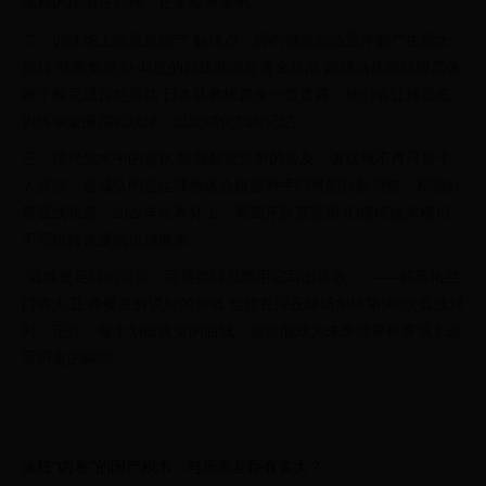
瑞典的压哨任意球，正是经典案例。
二、训练场上的魔鬼细节 触球点：脚内侧靠前位置才能产生最大
旋转 助跑角度30-45度的斜线助跑是黄金标准 跟随动作踢球腿需像
鞭子般完成自然摆动 日本队教练森保一曾透露，他们会让球员在
训练中蒙眼踢弧线球，以此强化肌肉记忆。
三、现代战术中的进化 随着数据分析的普及，弧线球不再只是个
人表演。曼城队的定位球教练会根据对手门将的扑救习惯，精确计
算弧线轨迹。2022年世界杯上，葡萄牙队甚至用3D建模技术模拟
不同旋转速度的进球概率。
“弧线是足球的语言，而顶尖球员能用它写出诗歌。”——前英格兰
门将大卫·希曼在解说时的感慨 当你在深夜球场加练第500次弧线球
时，记住：每个划破夜空的曲线，都可能成为未来世界杯赛场上改
写历史的瞬间。
疯狂“内卷”的国产积木，与乐高差距有多大？