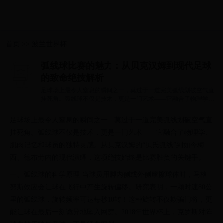
首页
>>
波兰世界杯
弧线球比赛的魅力：从贝克汉姆到现代足球
的致命绝技解析
足球场上最令人窒息的瞬间之一，莫过于一道完美弧线划破空气直
挂死角。弧线球不仅是技术，更是一门艺术——它融合了物理学、
肌肉记忆和...
足球场上最令人窒息的瞬间之一，莫过于一道完美弧线划破空气直
挂死角。弧线球不仅是技术，更是一门艺术——它融合了物理学、
肌肉记忆和球员的独特灵感。从贝克汉姆的“贝氏弧线”到如今梅
西、德布劳内的现代演绎，这项绝技始终是比赛胜负的关键手。
一、弧线球的科学原理 当球员用脚内侧或外侧摩擦球体时，马格
努斯效应会让球在飞行中产生旋转偏移。研究表明，一颗时速80公
里的弧线球，旋转频率可达每秒10转！这种旋转不仅欺骗门将，更
能让球在最后一刻诡异地坠入网窝。2018年世界杯上，克罗斯对阵