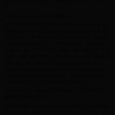
看到貨物目前到哪裡。隨時記得截圖以記錄。避免對方說沒收到貨
物。
兩岸郵政e小包的計算方式可以參照郵局說明：
以 0.5 公斤為計費單位，不滿 0.5 公斤者以 0.5 公斤計算。材積重
量孰重計價：長×寬×高（公分）÷6000 = 材積重量(公斤)材積重超
逾 2 公斤部分，不分區域依每 0.5 公斤加收 20 元計算。重量限制
每件重量不得逾 2 公斤。任何一邊不得逾 60 公分，長寬高合計以
90 公分內。最小尺寸不得小於14 x 9公分。重量與價格如下，一區
為廣東、廣西、海南、福建、江西、江蘇、浙江、上海，其餘皆為
二區。重量一區二區0.5 公斤1501701.0 公斤1802001.5 公斤
2402602.0 公斤300320淘寶退貨單號填寫與追蹤獲得寄件執據後，
需將執據上的編號填寫至淘寶退貨系統，才算正式完成退貨流程。
若芝麻信用評級良好，提交退貨後可立即獲得退款。
完成退貨登記後，建議持續追蹤賣家收貨狀態，若遇任何問題，可
隨時與淘寶官方客服反映。
若退貨期限將至，但淘寶系統無法查詢貨物動態，建議主動聯絡客
服，並提供郵政速遞物流的查詢結果及貨物單號等相關資訊，讓客