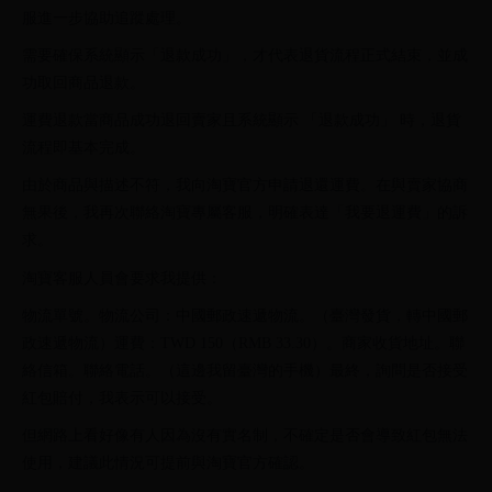
服進一步協助追蹤處理。
需要確保系統顯示「退款成功」，才代表退貨流程正式結束，並成
功取回商品退款。
運費退款當商品成功退回賣家且系統顯示 「退款成功」 時，退貨
流程即基本完成。
由於商品與描述不符，我向淘寶官方申請退還運費。在與賣家協商
無果後，我再次聯絡淘寶專屬客服，明確表達「我要退運費」的訴
求。
淘寶客服人員會要求我提供：
物流單號。物流公司：中國郵政速遞物流。（臺灣發貨，轉中國郵
政速遞物流）運費：TWD 150（RMB 33.30）。商家收貨地址。聯
絡信箱。聯絡電話。（這邊我留臺灣的手機）最終，詢問是否接受
紅包賠付，我表示可以接受。
但網路上看好像有人因為沒有實名制，不確定是否會導致紅包無法
使用，建議此情況可提前與淘寶官方確認。