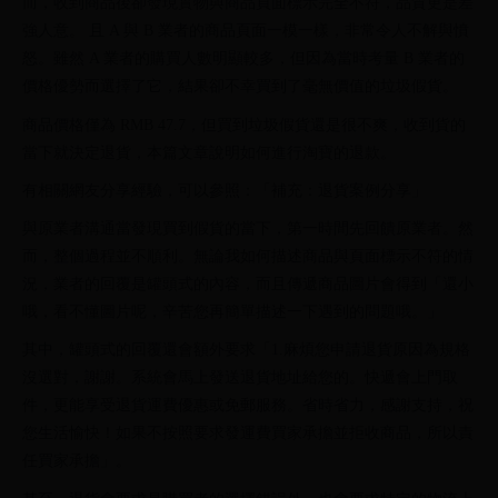
而，收到商品後卻發現實物與商品頁面標示完全不符，品質更是差
強人意。 且 A 與 B 業者的商品頁面一模一樣，非常令人不解與憤
怒。雖然 A 業者的購買人數明顯較多，但因為當時考量 B 業者的
價格優勢而選擇了它，結果卻不幸買到了毫無價值的垃圾假貨。
商品價格僅為 RMB 47.7，但買到垃圾假貨還是很不爽，收到貨的
當下就決定退貨，本篇文章說明如何進行淘寶的退款。
有相關網友分享經驗，可以參照：「補充：退貨案例分享」
與原業者溝通當發現買到假貨的當下，第一時間先回饋原業者。然
而，整個過程並不順利。無論我如何描述商品與頁面標示不符的情
況，業者的回覆是罐頭式的內容，而且傳遞商品圖片會得到「還小
哦，看不懂圖片呢，辛苦您再簡單描述一下遇到的問題哦。」
其中，罐頭式的回覆還會額外要求「1.麻煩您申請退貨原因為規格
沒選對，謝謝。系統會馬上發送退貨地址給您的。快遞會上門取
件，更能享受退貨運費優惠或免郵服務。省時省力，感謝支持，祝
您生活愉快！如果不按照要求發運費買家承擔並拒收商品，所以責
任買家承擔」。