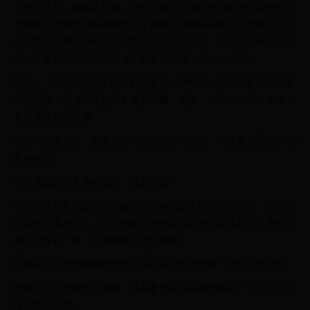
至淘寶紅包。根據此案例，淘寶賣家通常會自行吸收中國境內的退
貨運費，但對於海外運費部分，建議主動聯絡淘寶官方客服進行反
映與協調。透過積極溝通並持續追蹤退款進度，能夠順利獲得全額
退款，避免因運費問題造成不必要的損失，確保購物體驗。
案例 2：商品品質問題我原本購買了一件商品，該商品擁有許多正
面的評論，且賣家秀也蠻多實質回饋。然而，收到商品後使用僅一
天便發現商品損壞。
我隨即聯繫賣家，賣家表示商品可能存在瑕疵，同意重新寄送一個
新的商品。
在與淘寶官方客服確認後，我被告知：
目前商家补发商品对应的新包裹面单无法上传到原订单中，请告知
商家在包裹发出前，对应的集运仓地址和识别码必须和原订单寄出
的信息保持一致，以免被集运仓拒收哦~
温馨提示：因为直邮收货地址码存在识别有效期，建议尽快补寄。
我將上述訊息轉達給賣家，並在數日後收到補寄商品，且不需支付
任何額外運費。