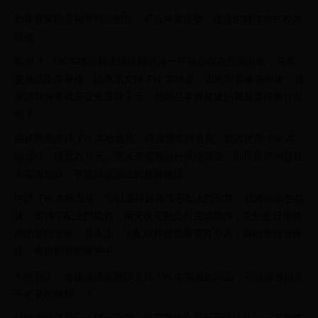
如果賣家願意補寄商品的話，可以考慮接受，這樣的解決方式較為
簡便。
案例 3：TW本地退我後續購買的另一件商品存在品質瑕疵，充電
後無法正常運作。該商品支持 TW 本地退，因此與賣家協商後，賣
家請我保留機器並退還我 5 元，但商品本身是壞的我是要保留什麼
呢？
由於商品支持 TW 本地退貨，我直接進行退貨。首次使用 TW 本
地退時，運費為 0 元。若未來需我自行承擔運費，則可再與淘寶官
方客服協商，爭取商品瑕疵的運費補償。
申請 TW 本地退後，可以選擇超商或宅配上門取貨。我將商品包裝
後，選擇宅配上門取貨，兩天後宅配公司完成取件，並於數日後將
商品送回賣家。基本上，宅配取件後我無需再介入，商品退回賣家
後，會自動退回帳戶中。
⭐ 購買上，會建議優先選擇支持 TW 本地退的商品，可以節省很多
不必要的麻煩。 ⭐