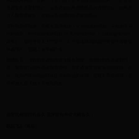
結論淘寶商品一分錢一分貨。除了參考商品頁面描述外，一定要查
看買家的回覆和照片，這些更能反映實際商品的真實情況。如果沒
有人購買貨留言，就應該避免購買該商家的商品。
若對商品有疑慮，可優先選擇支援 TW 本地退的商品。在收到不滿
意的商品，則可以於收貨日起 15 天內完成申請（以物流簽收時間
為準），屆時會有人上門取件。對方地址等相關操作事都不需要額
外處理的。整體上會單純許多。
整體而言，淘寶的退貨流程通常較為順暢，但需特別留意運費問
題。當賣家拒絕承擔退貨運費時，需要透過官方客服協調處理。此
外，從臺灣寄回商品時往往高於商品的售價，在確定要退貨前一定
與客服人員溝通才不會吃悶虧。
蓝牙鼠标能待机多久 蓝牙鼠标寿命大概多久？
极品飞车 (电影)