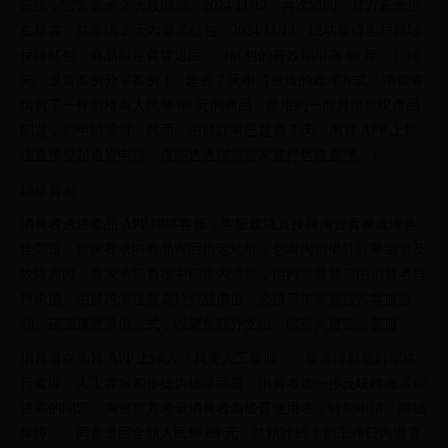
確認，官方表示 2 天後回應。2024/11/12：再次追問，官方表示正
在核實，並承諾 2 天內退還紅包。2024/11/13：成功取得客戶體驗
保障紅包，商品與運費皆退回。（紅包的有效期限為 60 年。）補
充：退貨案例分享案例 1：超過 7 天申請退貨的處理方式「消費者
購買了一件價格為人民幣 69 元的商品，使用約一個月後發現產品
問題，欲申請退貨。然而，由於訂單已超過 7 天，淘寶 APP 上無
法直接發起退貨申請，僅能透過聯絡賣家進行售後處理。」
聯絡賣家
消費者透過產品 APP 聯絡客服，客服建議直接與淘寶賣家處理售
後問題。賣家要求將商品寄回指定地址，包裹內須備註訂單編號及
故障原因。賣家承諾負擔中國境內運費，但跨海運費需由消費者自
行承擔。由於跨海運費高於商品價值，必須尋求淘寶官方客服協
助。確認運費承擔方式，以避免額外支出。聯絡淘寶官方客服
消費者在淘寶 APP 上輸入「我要人工客服」，並選擇對應訂單進
行處理。人工客服初步提供標準回覆，消費者進一步反映跨海運費
過高的問題。淘寶官方考量消費者為優質使用者，特別申請「體驗
保障」，同意退回全額人民幣 69 元，並預計於 3 個工作日內退還