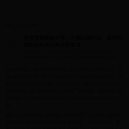
首页
>>
波兰世界杯
淘寶退貨經驗分享：完整記錄申請、退貨到
退款的全過程與注意事項
前言在淘寶上，幾乎什麼都能買到，而且價格往往更具吸引力。不
僅包郵配送到臺灣，甚至有時候比臺灣業者販售的商品還便宜。例
如充電/傳輸...
前言在淘寶上，幾乎什麼都能買到，而且價格往往更具吸引力。不
僅包郵配送到臺灣，甚至有時候比臺灣業者販售的商品還便宜。例
如充電/傳輸線、行動電源、保溫杯等商品，考量到這些商品大多
原產於中國，加上臺灣市場上不少打著「臺灣製造」卻實為進口的
假標商品，直接購買淘寶貨反而能以更透明的價格獲得更高的 CP
值。
然而，在淘寶購物時，我曾經在 A 業者購買了一款商品，後來無
意間發現 B 業者以更低的售價販售相同商品，於是心動下單。然