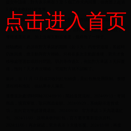
提交申請後，對方表示將在 3 至 5 個工作天內回覆，但實際上超過
5 天仍未收到任何進展。
点击进入首页
期間因出國時間被切得很碎，加上我又沒有積極跟他們聯絡。
11 月初我又向官方反映未收到紅包，但對方似乎重新啟動流程，
導致進度延遲。加上沒有主動追進度，最終拖了一陣子。
經驗總結：必須在對方承諾的期限（如 3 天）內密切追蹤，若超時
仍無回應，應主動與官方聯絡。只有在多次主動跟進後，官方才會
積極處理退款或賠付問題。切勿等待過久，例如對方承諾 3 天回覆
後，拖到 7 天才再次聯絡，可能對方就不認帳了。
最終，在 11 月 13 日成功收到紅包補償，且紅包無使用限制。整體
過程稍有拖延，但結果令人滿意。
運費退款處理時間軸2024/09/10：開始退貨流程。2024/09/13：寄回
商品，填寫單號，取回商品金額。2024/09/29：系統顯示退貨成
功，並向官方申請運費退款。2024/09/30：官方承諾 5 天內退還紅
包。2024/11/03：說明未收到紅包，官方要求重新提供資料。
2024/11/05：再次確認，官方表示 3 天後答覆。2024/11/08：再度