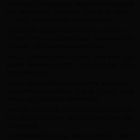
任何不確定情況，請先與賣家溝通，確認是否需要補寄商品或直接
退貨。若商品存在瑕疵，請一定要選擇「質量問題」或「描述不
符」等選項，並提供充分的證據以證明商品故障等問題。
⚠️ 若商品有瑕疵，部分賣家可能會引導您選擇「尺碼沒選對」或
「不想要了」等選項，請直接無視這些建議，因為這可能會誤導退
運費的處理，尤其當商品存在故障或與描述不符時。
在淘寶上，請確保商品已成功進入退貨流程。如需要退運費，請與
賣家協商。如果賣家拒絕退還運費，且您懷疑商品為假貨，可向淘
寶官方客服進行討論。
寄回商品一開始我在選擇順豐還是郵局之間猶豫，最終選擇郵局，
原因在於郵局的操作流程相對單純，且據點多、方便前往。由於我
的商品尺寸很小，因此選擇自行攜帶至郵局寄送。
需特別注意，商品不可裸露，必須以簡單箱子包裝並確保具備防水
措施。若商品易損或易受撞擊，建議自行採取防撞保護措施，以防
運送過程中損壞。
初次寄件時對郵局流程不甚了解，但郵局人員態度親切。在說明寄