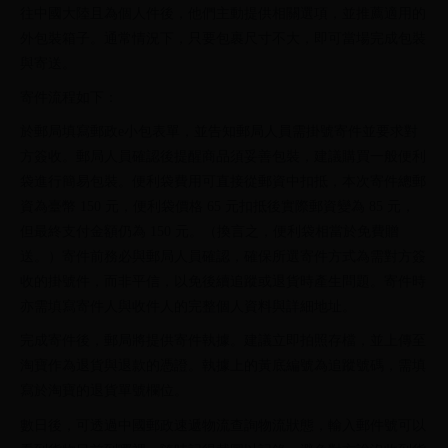
往中國大陸且為個人件後，他們主動提供相關選項，並推薦適用的
外包裝箱子。通常情況下，只要包裹尺寸不大，即可當場完成包裝
與寄送。
寄件流程如下：
於郵局填寫郵政e小包表單，並告知郵局人員需掛號寄件並要求對
方簽收。郵局人員確認後提醒商品須妥善包裝，建議購買一般便利
袋進行簡易包裝。便利袋費用可直接從郵資中扣抵，本次寄件總郵
資為臺幣 150 元，便利袋價格 65 元扣抵後實際郵資變為 85 元，
但最終支付金額仍為 150 元。（換言之，便利袋相當於免費贈
送。）寄件前務必與郵局人員確認，確保所選寄件方式為需對方簽
收的掛號件，而非平信，以免後續追蹤或退貨時產生問題。寄件時
亦需填寫寄件人與收件人的完整個人資料與詳細地址。
完成寄件後，郵局將提供寄件執據。建議立即拍照存檔，並上傳至
淘寶作為退貨與退款的憑證。執據上的黃底編號為追蹤號碼，需填
寫於淘寶的退貨單號欄位。
數日後，可透過中國郵政速遞物流查詢物流狀態，輸入郵件號可以