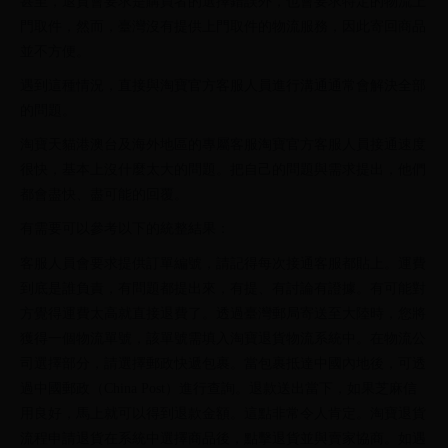
甚至，退貨會要求是購買者的選擇錯誤外，也會要求特定的物流上
門取件，然而，臺灣沒有提供上門取件的物流服務，因此寄回商品
並不方便。
遇到這種情況，直接與淘寶官方客服人員進行溝通通常會解決全部
的問題。
淘寶天貓港澳台及海外地區的專屬客服淘寶官方客服人員接通速度
很快，基本上沒什麼太大的問題。把自己的問題與需求提出，他們
都會盡快、盡可能的回覆。
有需要可以參考以下的統整結果：
客服人員會要求提供訂單編號，請記得每次接通客服都貼上。運費
到底是誰負責，有問題都提出來，有提、有討論有證據。有可能對
方覺得運費太高就直接退費了。透過臺灣郵局寄送至大陸時，您將
獲得一個物流單號，該單號需填入淘寶退貨物流系統中。在物流公
司選擇部分，請選擇郵政快遞包裹。當包裹抵達中國內地後，可透
過中國郵政（China Post）進行查詢。退款送出當下，如果芝麻信
用良好，馬上就可以得到退款金額。這點非常令人肯定。淘寶退貨
流程申請退貨在系統中選擇商品後，點擊退貨並與賣家協商。如遇