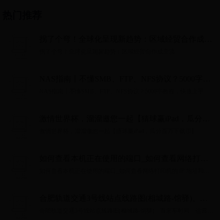
热门推荐
拐了个弯！全球化呈现新趋势：区域经贸合作成主
流
拐了个弯！全球化呈现新趋势：区域经贸合作成主流...
NAS指南丨不懂SMB、FTP、NFS协议？5000字教
程，快速上手
NAS指南丨不懂SMB、FTP、NFS协议？5000字教程，快速上手...
激情世界杯，溜溜邀您一起【猜球赢iPad，瓜分百
万下载币】
激情世界杯，溜溜邀您一起【猜球赢iPad，瓜分百万下载币】...
如何查看本机正在使用的端口_如何查看网络打印
机的 IP 地址和端口
如何查看本机正在使用的端口_如何查看网络打印机的 IP 地址和端
口...
合肥轨道交通3号线站点线路图(相城路-馆驿)、首
末车时间、运营时间
合肥轨道交通3号线站点线路图(相城路-馆驿)、首末车时间、运营时
间...