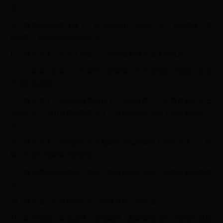
彩。
14、春姑娘轻轻地飞来了，她飞过高山，来到江河，飞过森林，来
到田野，把春风春雨送到人间。
15、春天来了，大地上的每一个角落者充满了春天的气息。
16、一朵朵小蓝花、小红花和小黄花像一个个害羞的小姑娘，在绿
叶间东躲西藏。
17、春天来了，山上的冰雪融化了，花儿苏醒了，小草偷偷的从土
里钻出来，漫山遍野的野花笑了，春姑娘从春天的王国里翩翩走
来。
18、春天来了，伶俐的小燕子翘着剪刀似的尾巴从南方飞来了，好
像在向我们炫耀春天的美丽。
19、春天里的河水碧绿，犹如一面绿色的大镜子，倒影出我们的笑
脸
20、春天像一位慈祥的母亲，轻抚着自己的儿女。
21、春光明媚，春意盎然，绿茵遍野，嫩草像绿宝石一般发出悦目