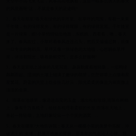
天空中小鸟飞来飞去，风筝高高地飘着，这是一幅多么诱人的春天
的风景画呀!这，不就是春天的足迹吗?
2、春天在那里?春天在绿色的草坪里。在草坪的周围，有着一束束
千年矮，有的绿得发光，有的绿得耀眼，有的绿得发黑。千年矮里
是一片绿草，瞧!小草悄悄钻出地面，东瞧瞧，西看看，噢，春天
来了。春风吹过，小草对着春风连连点头，然后又偏偏起舞，就像
一位专业的舞蹈员。草坪又像一块绿色的大地毯，心想躺在草坪
里，沐浴着阳光，吸着新鲜空气，是多么舒服啊!
3、春天是宣纸上涂抹的几笔写意。袅袅鹅黄着地轻垂，一泓鸭绿
粼粼而起。湿润的土壤上铺满了嫩绿的萌芽，茫茫碧草上点缀着星
星繁花。蔚蓝的天空上也会挂几丝云，阳光柔柔的像是为画面撒上
淡淡的金黄。
4、雨落在池塘里，像滴进晶莹的玉盘，溅出粒粒珍珠;雨落在树梢
上，像有千万条梳子，给枝条梳理着柔软的长发;雨落在大地上，
卷起一阵轻烟，土地好象绽出一个个笑的酒窝……
5、春天在哪里?大地告诉我：春天从一棵棵小草的美梦中苏醒，冲
破泥土的`束缚，舒展开稚嫩的臂膀。那青草的气息沁人心脾。我