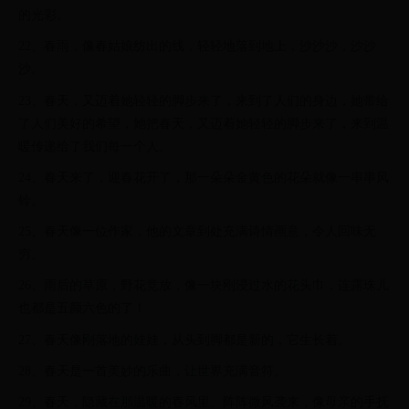
的光彩。
22、春雨，像春姑娘纺出的线，轻轻地落到地上，沙沙沙，沙沙
沙。
23、春天，又迈着她轻轻的脚步来了，来到了人们的身边，她带给
了人们美好的希望，她把春天，又迈着她轻轻的脚步来了，来到温
暖传递给了我们每一个人。
24、春天来了，迎春花开了，那一朵朵金黄色的花朵就像一串串风
铃。
25、春天像一位作家，他的文章到处充满诗情画意，令人回味无
穷。
26、雨后的草原，野花竞放，像一块刚浸过水的花头巾，连露珠儿
也都是五颜六色的了！
27、春天像刚落地的娃娃，从头到脚都是新的，它生长着。
28、春天是一首美妙的乐曲，让世界充满音符。
29、春天，隐藏在那温暖的春风里。阵阵微风袭来，像母亲的手抚