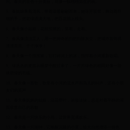
间。春天的景色十分美丽，就像一幅栩栩如生的画。
5、春姑娘乘着清风，带着温暖翩翩而来，她张开双臂，舞动着纤
细的手，把碧绿洒满大地，把百花插上枝头。
6、春天像小姑娘，花枝招展的，笑着，走着。
7、春风像清洁工人，用一把神奇的扫把扫除灰尘，把城市装饰得
漂漂亮亮、干干净净！
8、春天像一个指挥家，它打碎河上的冰，指挥着小河重新歌唱。
9、绿丛丛的麦苗从睡梦中醒过来了，一片片绿色的稻田好像一块
块碧绿的毛毯。
10、春天像一首歌，歌里有小河的流水声和鸟儿的叫声，还有小朋
友们的笑声……
11、春天像妩媚的姑娘，沾花带叶，浓妆淡抹，总是对着平静的湖
面欣赏自己的容貌
12、春天是一只快乐的小鸟，让世界充满欢乐。
13、春天像一只闹钟，它唤醒沉睡的小草，给大自然增添一份色