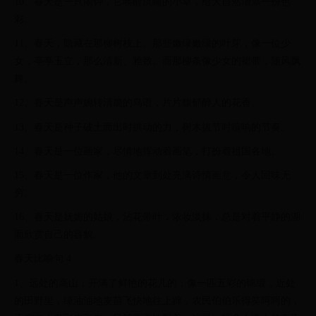
10、春天是一只闹钟，它唤醒沉睡的小草，给大自然增添一份色
彩。
11、春天，隐藏在那柳树枝上。那些嫩绿嫩绿的叶芽，像一位少
女，亭亭玉立，那么清新、雅致。而那柳条像少女的裙带，随风飘
舞。
12、春天是声声婉转清脆的鸟语，片片馥郁醉人的花香。
13、春天是种子破土而出时拱动的力，树木拔节时喧响的节奏。
14、春天是一位画家，尽情地挥动着画笔，打扮着祖国各地。
15、春天是一位作家，他的文章到处充满诗情画意，令人回味无
穷。
16、春天是妩媚的姑娘，沾花带叶，浓妆淡抹，总是对着平静的湖
面欣赏自己的容貌。
春天比喻句 4
1、远处的高山，开满了鲜艳的花儿的，像一匹五彩的锦缎，近处
的田野里，绿油油地麦苗飞快地往上蹿，农民伯伯乐得笑呵呵的，