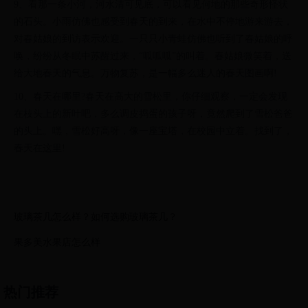
9、看那一条小河，河水清可见底，可以看见何地的那些奇形怪状
的石头。小雨仿佛也感受到春天的到来，在水中不停地游来游去，
对春姑娘的到访表示欢迎。一只只小青蛙仿佛也听到了春姑娘的呼
唤，纷纷从冬眠中苏醒过来，“呱呱呱”的叫着。春姑娘微笑着，送
给大地春天的气息。万物复苏，是一幅多么迷人的春天图画啊!
10、春天在哪里?春天在高大的雪松里，你仔细观察，一定会发现
在枝头上的新叶吧，多么调皮捣蛋的孩子呀，竟然爬到了雪松爸爸
的头上。嘿，雪松好高呀，像一座宝塔，在校园中立着。找到了，
春天在这里!
玻璃茶几怎么样？如何选购玻璃茶几？
果多美水果店怎么样
热门推荐