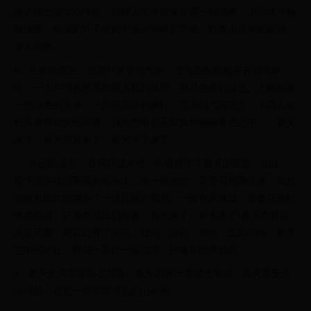
张大嘴巴深深地呼吸，那醉人的味道像甘露一般清爽。小河两岸杨
柳拂面，嫩绿的叶子在风中发出哗哗的声音，好像小提琴的旋律，
令人陶醉。
6、坐在校园里，迎面扑来春的气息，空气里酝酿着芬芳的青草
味。一大片绿色的草地映入我的眼帘，那是生命的绿色。大榕树像
一把绿色的大伞，一片片新绿的嫩叶，充满朝气与活力，小鸟儿在
枝头奏着欢快的乐曲，我的思绪也不禁飘到融融春色之中……春天
来了，春天总算来了，春天终于来了!
7、天已经过去，春风掠过大地，四处留下了春天的足迹。山上，
春天漫步在迎春花的枝头上，她一路走过，迎春花相继绽放，灿烂
的黄色给大山增添了一道亮丽的风景。一阵春风拂过，迎春花轻轻
地摇摆着，好像在向我们报告：春天来了，春天来了!春天在野花
丛里玩耍，野花绽开了笑脸，红的，白的，紫的，五彩缤纷，像天
空中的彩虹。野花一朵比一朵漂亮，好像在比美似的。
8、春天的天空是那么湛蓝，春天的树叶是那么翠绿，春天是无法
比拟的，它是一幅富有诗意的山水画。