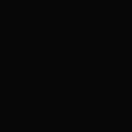
面欣赏自己的容貌，却不信夏天那么有活力，秋天那样勤劳，冬天
那样坚强，只是让人迷惑而懒惰。
11、春风像个慈祥的母亲，拂着你的脸颊，使你感到舒畅，心旷神
怡。
12、春天就如新生的绿芽，充满生命的活力。
13、春天像辛勤的园丁，精心的呵护着花草，让它们茁壮生长。
14、春天像淘气的娃娃，走到哪，就给哪带来欢乐。
15、春天像健壮的青年，有铁一般的胳膊和腰脚，领着我们上前
去。
16、春天就像活泼的儿童，憧憬渴望;春天就像健壮的青年，充满
朝气;春天就像健康的老人，令人回味。
17、春天像一柄刃薄如纸的刀，轻易就划开了我被冬之严寒冰封许
久的心房。
18、春天像一幅画，它收集大自然的色彩，让花儿们在画中争芳斗
艳。