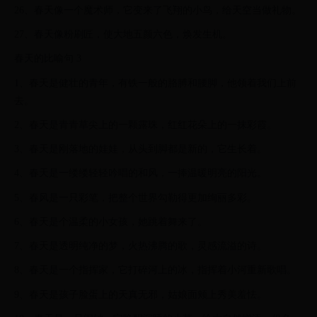
26、春天像一个魔术师，它变来了飞翔的小鸟，给天空当做礼物。
27、春天像粉刷匠，使大地五颜六色，焕发生机。
春天的比喻句 3
1、春天是健壮的青年，有铁一般的胳膊和腰脚，他领着我们上前
去。
2、春天是青青草尖上的一颗露珠，红红花朵上的一抹彩霞。
3、春天是刚落地的娃娃，从头到脚都是新的，它生长着。
4、春天是一缕缕轻轻吟唱的和风，一捧温暖明亮的阳光。
5、春风是一只彩笔，把整个世界勾勒得更加绚丽多彩。
6、春天是个温柔的小女孩，她跳着舞来了。
7、春天是透明纯净的梦，火热沸腾的歌，灵感流溢的诗。
8、春天是一个指挥家，它打碎河上的冰，指挥着小河重新歌唱。
9、春天是孩子脸蛋上的天真无邪，姑娘面颊上秀美羞怯。