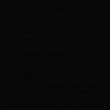
1、春天像刚落地的娃娃，从头到脚都是新的，他生长着。
2、春——是天空中摇曳着的形形色色的风筝，是那手牵风筝线在
山上山下跑来跑去的孩子。
3、春天像种子破土而出的.拱动的力，树木拔节的喧响的节奏。
4、春天是位魔法师，她融化了冰雪，让小草破土而出。
5、春天像个爱帮助别人的小天使，它让树换上新衣，它又让小树
长的又高又壮。
6、春天像位爱美的姑娘，让世界姹紫嫣红
7、春天好比刚落地的娃娃，透出一股活泼!
8、春——是鲜花的笑脸，是泛着淡淡新绿的柳枝在舒展筋骨，是
草儿睁开了朦胧的睡眼，看世界。
9、春——是自然女神，一睡醒来就在梳妆台旁梳洗，她把凝住的
流水“梳展”开;把姹紫嫣红涂抹在大地上;把天空洗得明澈湛蓝;把乌
云拨开，让七彩的阳光又普照万物。
10、春天像妩媚的姑娘，沾花带叶，浓妆淡抹，总是对着平静的湖