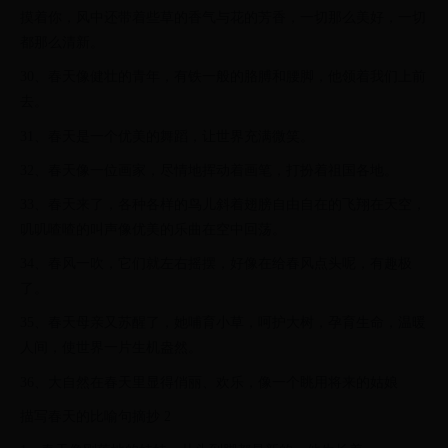
摸着你，风中还带着些草的香气与花的芳香，一切那么美好，一切
都那么清新。
30、春天像健壮的青年，有铁一般的胳膊和腰脚，他领着我们上前
去。
31、春天是一个优美的舞蹈，让世界充满微笑。
32、春天像一位画家，尽情地挥动着画笔，打扮着祖国各地。
33、春天来了，各种各样的鸟儿斜着翅膀自由自在的飞翔在天空，
叽叽喳喳的叫声像优美的乐曲在空中回荡。
34、春风一吹，它们就左右摇摆，好像在给春风点头呢，有趣极
了。
35、春天母亲又苏醒了，她哺育小草，呵护大树，孕育生命，温暖
人间，使世界一片生机盎然。
36、大自然在春天里显得俏丽、欢乐，像一个眺用将来的姑娘
描写春天的比喻句摘抄 2