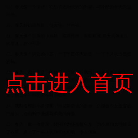
19、春天像一个法师，它给了太阳火热的力量。与冷酷的冬天决战
到底。
20、春天好比绿草般，使大地一片生机。
21、春天像个害羞的小姑娘，遮遮掩掩，躲躲藏藏;春天就像出生
的婴儿，娇小可爱
22、春天像个调皮的小孩，一下子把冬天赶走，一下子又吹出暖暖
的风。
23、春天，宛如童话里的仙子，当她衣袂飘然、步履姗姗来到人
点击进入首页
间，树木抽出嫩绿的枝条，鲜花展开灿烂的笑脸，大地披上浓艳的
新装，再加上活泼机灵的燕子，翩翩起舞的彩蝶，生龙活虎的孩
童，构成了一幅光彩夺目的图画。
24、我顺着柳荫小路漫步，只见那依依的垂柳，仿佛像少女羞涩的
低着头，在朝辉中舒展着柔美的身姿。
25、春天，像一位母亲，轻轻的为杨柳梳头发，为小草和大地披上
了衣装，换上了一幅生机勃勃的相貌，令人流连。