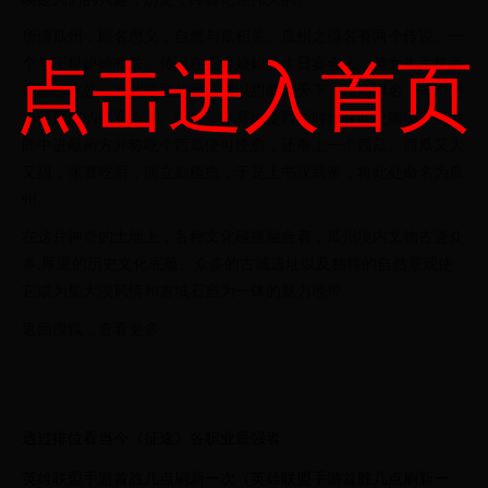
所谓瓜州，顾名思义，自然与瓜相关。瓜州之得名有两个传说。一
点击进入首页
个与王母娘娘有关。传说在王母娘娘的生日宴会上，侍女失手将西
瓜掉落此处，从此这里的西瓜便以甜闻名天下，因而得名；一个与
出使西域的张骞有关。据传，张骞出使西域时曾在此处病倒，当地
郎中进献药方并称吃个西瓜便可痊愈，还奉上一个西瓜。西瓜又大
又甜，张骞吃后，病立刻痊愈，于是上书汉武帝，将此处命名为瓜
州。
在这片神奇的土地上，各种文化碰撞融合着，瓜州境内文物古迹众
多,厚重的历史文化底蕴、众多的古城遗址以及独特的自然景观使
它成为集大漠风情和古城石窟为一体的魅力地带。
返回搜狐，查看更多
透过排位看当今《征途》各职业最强者
英雄联盟手游首胜几点刷新一次（英雄联盟手游首胜几点刷新一次