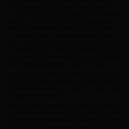
玉门关、白虎关等等，留下了许多动人的诗篇。在西域名关
中，“白虎关”的设立比玉门关、阳关都要晚，但它却是唐朝控制西
域的要塞。 东汉末至三国时期，不论是丝绸之路北道还是南道，
时常受阻，往来使节和商贾只好另辟路径，在北道之北新开了一条
路，史称“新道”或“北新道”。唐初河西地区形势不稳，朝廷禁止人
们西行。为此，将玉门关往东内迁至今天酒泉市瓜州县（旧称“安
西”）境内双塔水库一带，并在新的玉门关以西建烽火台，设兵把
守。在瓜州县西北48公里处俗称“白墩子”的山岗上，当年建的烽火
台尚存。丝绸之路新北道即指此地，坊间称之为“白虎关”。
白虎关得名或与民间“白虎守关，神人莫过”的说法有关，有“一夫
当关，万夫莫开”之气概。唐朝名将薛仁贵与吐蕃作战兵败瓜州
后，曾退守白虎关。如今的白虎关，硝烟散尽，人处其中，耳边似
乎还回荡着当年的厮杀呐喊声。
白虎关在中国所有的著名关隘有着不同与独特之处，它的独特之
处，除了站在高处周围的一切一览无余外，更为独特的是，方圆几
十公里唯一的过往商队饮用水补给点，守住这一方水土，便守住了
南来北往了。所以，当一路艰辛的玄奘法师来到这个西行路上必经