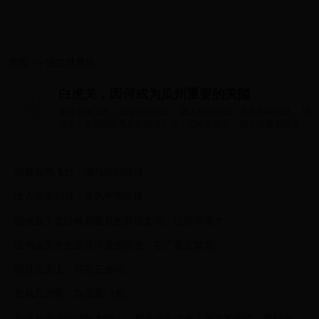
首页
>>
波兰世界杯
白虎关，因何成为瓜州重要的关隘
胡雁哀鸣飞过，战马铁蹄踏过， 故人依依别过，春风年年吹度。 因
掩盖了曾经灿若星辰的西域文化，辽阔而博大； 因为这里有悠远而
厚重的历...
胡雁哀鸣飞过，战马铁蹄踏过，
故人依依别过，春风年年吹度。
因掩盖了曾经灿若星辰的西域文化，辽阔而博大；
因为这里有悠远而厚重的历史，它广袤而繁荣。
明月出天山，苍茫云海间。
长风几万里，吹度玉门关。
在这片充满征战的土地上，有着许多历史上著名的关隘，嘉峪关、