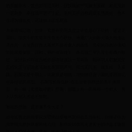
的关隘取水，苦思如何过关时，很快就被守关将士发现，差点没被
一箭射杀，幸好当年驻守于此、名叫王祥的校尉是名佛教徒，他不
仅没为难玄奘，还送他上了北新道。
大唐西域辽阔，想来，玄奘在茫茫戈壁之中也是心下茫然，进退无
据的。现实中的玄奘并没有忠心耿耿、神通广大的孙大圣为他逢山
开路的，玄奘西行路上虽然不曾有食人的妖怪，恶劣的自然环境却
堪比妖魔鬼怪。这时，孙行者出现了。唐贞观三年八月玄奘西行取
经，途经瓜州时在当地寺庙讲经说法一月有余，期间胡人石磐陀受
其感化而与识途老马助玄夜渡葫芦河、闯过玉门关、越五峰、入新
疆。石磐陀是个胡人，出家后是胡僧，与猢狲音近，因此是西游记
中孙悟空的原型。 石磐陀长什么样?在玄奘曾朝拜过的东千佛洞
里，有一幅《玄奘取经图》壁画，画面上有一匹马和一个胡人，有
人认为此人当是石槃陀。
敦煌的壁画，是否像齐天大圣？
如今玄奘之路商学院戈壁挑战赛每年定期在瓜州举行，白墩子作为
商学院戈壁挑战赛的终点站，那些尘封在历史迷雾中的诗篇才重新
唤起人们的兴趣，历史，终会记住伟大的。