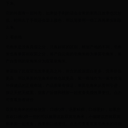
下来。
它的外面有一层外壳，如果徒手剥的话会非常的累而且效率也比较
低，时间久了手指还会染上颜色，所以需要用一些工具将果实剥取
出来。
2. 看价格
皂角米是没有真假之分，只有好坏的区别，根据产地的不同，皂角
米也有单荚和双荚之分，将产自云南的皂角米称为单荚皂角米，将
产自贵州的皂角米分为双荚皂角米。
单荚除了比双荚泡发率更高之外，所含的胶原蛋白更多，营养价值
更高，所以单荚的皂角米价格也就更高，紫一商城作为一家专营滋
补保健品的正规商城，产品质量有保证，单荚皂角米从贵州引进，
保证天然无硫熏，据客户反馈和桃胶一起煮食美颜效果更佳。点击
可查看所有评价
双荚皂角米的价格便宜，口感Q弹，汤更粘稠，口感更好，如果您
喜欢口感Q弹一些的可以服用这款双荚皂角米，小编建议您将双荚
和单荚一起煮食，效果和口感更佳。点击可查看双荚皂角米的详细