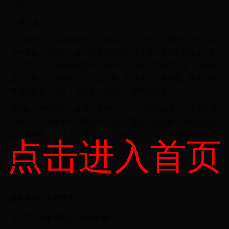
介绍
3. 看颜色
因为皂角米是通过晒干之后制成的，所以市面上出售的这种食物都
是干瘪的。我们都知道，有些不法商人为了使得食物的颜色更加的
好，所以出售食物前都会将它先用硫磺熏制，皂荚米正常的颜色是
米黄色的，经过泡发之后，也会有一股淡淡的植物清香，熏制过的
皂角米颜色是白色，泡水之后也会有一股化学味道。
传统的大米可以天天食用，那样可以为人们提供能量，一天都充满
干净，但是皂角米却不能这样，它是不能天天服用的，如果过量食
用这种食物，会使人出现上火的不良反应，所以在吃的时候最好隔
点击进入首页
一段时间。
杀死舍友怎么判无罪
QQ三国 无悔的选择之HJ装备篇