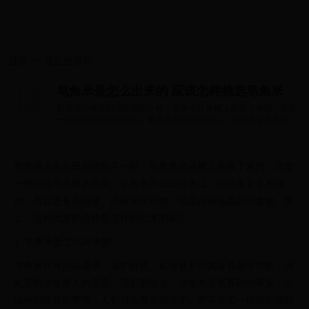
首页
>>
波兰世界杯
皂角米是怎么出来的 应该怎样挑选皂角米
和普通大米在田间收割不一样，皂角米是从树上采摘下来的，它是
一种叫做皂荚树的果实。皂角米不仅口味爽口，吃起来非常有嚼
劲，而且还是...
和普通大米在田间收割不一样，皂角米是从树上采摘下来的，它是
一种叫做皂荚树的果实。皂角米不仅口味爽口，吃起来非常有嚼
劲，而且还是高能量、高碳水化合物、低蛋白和低脂肪的食物。那
么，这种优质的食物是怎样剥出来的呢?
1. 皂角米是怎么出来的
皂角米具有润肠通便、保护肝脏、延缓衰老和美容养颜等功效，因
此受到非常多人的喜爱。我们都知道，皂角米是皂荚树的果实，所
以每到收获的季节，人们就会像采摘桃子、李等果实一样将它摘取