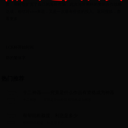
度，同时也扩宽了自己的海外市场，此次与世界杯的赞助合作战略
达成，相信对vivo来说，又是一次极有价值的投入。返回搜狐，查
看更多
LCK杯开始时间
郑的繁体字
热门推荐
十二神器——究竟是什么作品有资格成为神器
十二神器——究竟是什么作品有资格成为神器...
帮帮回租额度、利息是多少
帮帮回租额度、利息是多少...