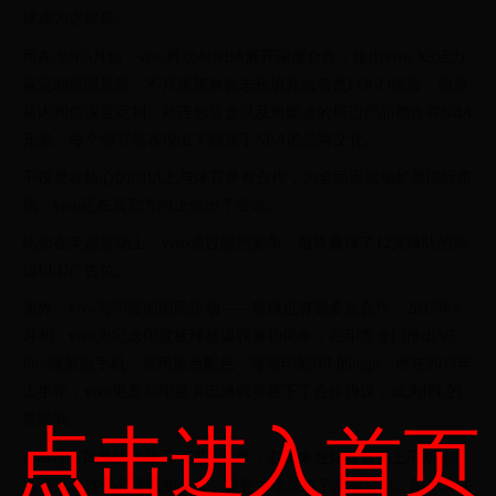
球迷为之钦慕。
而在今年5月份，vivo再次与NBA展开深度合作，推出vivo X9活力
蓝定制版限量版，不只是简单标志色填充或者是LOGO镭射，而是
从内到位深度定制，就连包装盒以及所赠送的周边产品都含有NBA
元素，每个细节都表现出了独属于NBA的品牌文化。
不仅是在核心的NBA上与体育界有合作，为全面迅速地扩展国际市
场，vivo还在其它方向上做出了尝试。
比如在英超赛场上，vivo通过激烈竞争，最终赢得了12支球队的场
边LED广告位。
另外，vivo与印度的国民运动——板球也有着多次合作。2017年4
月初，vivo为纪念印度板球超级联赛10周年，在印度专门推出V5
Plus限量版手机，采用黑色配色，背部印刻IPL的logo。而在2017年
上半年，vivo更是与印度卡巴迪联赛签下了合作协议，成为IPL的
赞助商。
点击进入首页
vivo与体育界的缘分不可谓不深厚，多年来在体育营销上不断地投
入强大着这个品牌的知名度，极有力地塑造了品牌文化、用户关联