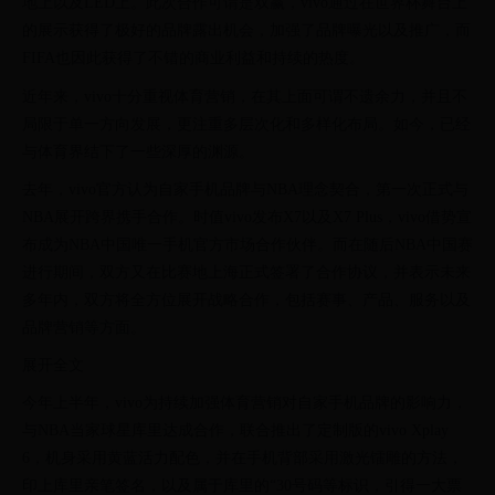
地上以及LED上。此次合作可谓是双赢，vivo通过在世界杯舞台上
的展示获得了极好的品牌露出机会，加强了品牌曝光以及推广，而
FIFA也因此获得了不错的商业利益和持续的热度。
近年来，vivo十分重视体育营销，在其上面可谓不遗余力，并且不
局限于单一方向发展，更注重多层次化和多样化布局。如今，已经
与体育界结下了一些深厚的渊源。
去年，vivo官方认为自家手机品牌与NBA理念契合，第一次正式与
NBA展开跨界携手合作。时值vivo发布X7以及X7 Plus，vivo借势宣
布成为NBA中国唯一手机官方市场合作伙伴。而在随后NBA中国赛
进行期间，双方又在比赛地上海正式签署了合作协议，并表示未来
多年内，双方将全方位展开战略合作，包括赛事、产品、服务以及
品牌营销等方面。
展开全文
今年上半年，vivo为持续加强体育营销对自家手机品牌的影响力，
与NBA当家球星库里达成合作，联合推出了定制版的vivo Xplay
6，机身采用黄蓝活力配色，并在手机背部采用激光镭雕的方法，
印上库里亲笔签名，以及属于库里的“30号码等标识，引得一大票