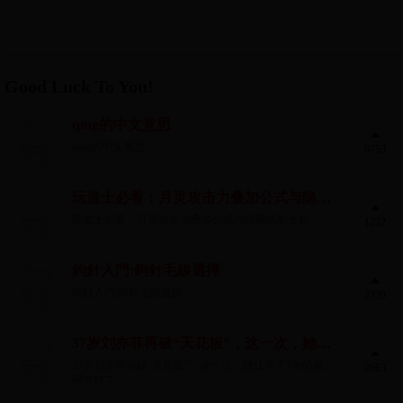
Good Luck To You!
qing的中文意思
qing的中文意思...
8753
玩道士必看：月灵攻击力叠加公式与隐藏
机制全解
玩道士必看：月灵攻击力叠加公式与隐藏机制全解...
1232
鉤針入門:鉤針毛線選擇
鉤針入門:鉤針毛線選擇...
2339
37岁刘亦菲再破“天花板”，这一次，她让
等了7年的娱乐圈沉默了
37岁刘亦菲再破“天花板”，这一次，她让等了7年的娱乐
2663
圈沉默了...