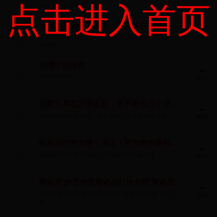
点击进入首页
米/美的分场景称王...
卡塞米罗的低调宣言：巴西队在2026世界
杯的真实挑战与机遇
卡塞米罗的低调宣言：巴西队在2026世界杯的真实挑战
7013
与机遇...
何谓中国信仰
何谓中国信仰...
4072
招财又易盘的紫金鼠，老手教你三个月盘
出玻璃底！
招财又易盘的紫金鼠，老手教你三个月盘出玻璃底！...
8693
电脑运行时太烫？用这 3 招为您的爱机降
降温
电脑运行时太烫？用这 3 招为您的爱机降降温...
4591
海盗战 炉石传说海盗战打法介绍 海盗战提
速版卡组一览
海盗战 炉石传说海盗战打法介绍 海盗战提速版卡组一
5704
览...