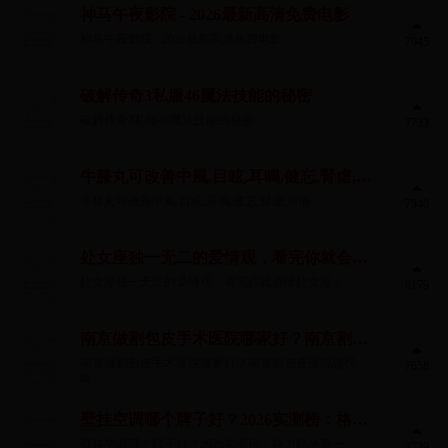
神马午夜影院 - 2026最新高清免费电影
神马午夜影院 - 2026最新高清免费电影...
7945
破解传奇3私服46魔法技能的秘密
破解传奇3私服46魔法技能的秘密...
7733
牛膝丸可改善中風,目眩,耳鳴,健忘,腎虛,腹
痛
牛膝丸可改善中風,目眩,耳鳴,健忘,腎虛,腹痛...
7940
处女座独一无二的爱情观，看完你就会懂
处女座！
处女座独一无二的爱情观，看完你就会懂处女座！...
8179
南京做割包皮手术医院哪家好？南京割包
皮医院总榜揭晓
南京做割包皮手术医院哪家好？南京割包皮医院总榜揭
7658
晓...
壁挂空调哪个牌子好？2026实测榜：格力
稳坐第一，小米/美的分场景称王
壁挂空调哪个牌子好？2026实测榜：格力稳坐第一，小
3739