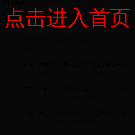
热门推荐
点击进入首页
全国卷1适用地区2017高考一本分数线排行榜(文科)
全国卷1适用地区2017高考一本分数线排行榜(文科)...
如何查询入党多久了？ - 党员
如何查询入党多久了？ - 党员...
特步：科技创新颠覆行业格局，在世界跑道刷新中
国速度
特步：科技创新颠覆行业格局，在世界跑道刷新中国速度...
苹果手机换个外屏需要多久(iphone直营店换屏幕需
要多久？)
苹果手机换个外屏需要多久(iphone直营店换屏幕需要多久？)...
百县千村行（359）|科技护航 千年越西苹果“出深
山”
百县千村行（359）|科技护航 千年越西苹果“出深山”...