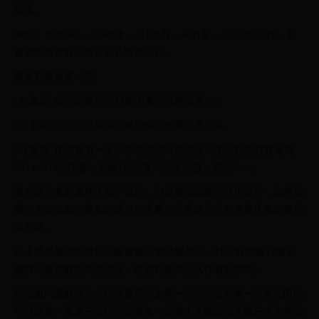
掉落。
属性：169护甲，+25敏捷，+17耐力，+6力量，+10火焰抗性，装
备效果使你躲闪攻击的几率提高1%。
血牙套装效果一览
(3) 套装: 使你的毒药令目标中毒的几率提高5%。
(5) 套装: 使佯攻技能减少威胁值的效果提高25%。
(8) 套装: 使盗贼有一定几率在使用近战武器击中目标后对其造成
283 to 318点伤害，并每1秒回复50点生命值，持续6 sec。
其实这个套装属性还是不错的，但是建议玩家们使用混搭，如果玩
家们不知道如何搭配的话不妨查看下方表格之中的黑翼之巢盗贼完
美配装。
以上就是魔兽世界怀旧服盗贼T2套装哪里出，怀旧服盗贼T2套装
属性出处详解的全部内容，希望对各位小伙伴有所帮助。
怀旧服问题解答大全职业篇圣骑士第一阶段毕业装备一览第二阶段
毕业装备一览第三阶段毕业装备一览骑士天赋防骑天赋三大本毕业