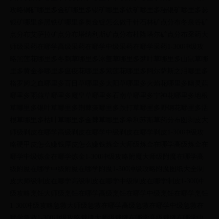
攻略铜矿哪里多金矿哪里多锡矿哪里多铁矿哪里多秘银矿哪里多瑟
银矿哪里多黑铁矿哪里多奥金锭怎么做千针石林矿点分布冬泉谷矿
点分布艾萨拉矿点分布塔纳利斯矿点分布杜隆塔尔矿点分布采药大
师级采药在哪学高级采药在哪学中级采药在哪学采药1-300冲级攻
略黑莲花哪里多冬刺草哪里多冰盖草哪里多梦叶草哪里多山鼠草哪
里多黄金参哪里多瘟疫花哪里多紫莲花哪里多阿尔萨斯之泪哪里多
格罗姆之血哪里多盲目草哪里多太阳草哪里多火焰花哪里多幽灵菇
哪里多雨燕草哪里多魔皇草哪里多石南草哪里多宁神花哪里多地根
草哪里多银叶草哪里多荆棘藻哪里多跌打草哪里多野钢花哪里多活
根草哪里多枯叶草哪里多金棘草哪里多希利苏斯草药分布图剥皮大
师级剥皮在哪学高级剥皮在哪学中级剥皮在哪学剥皮1-300冲级攻
略硬甲皮怎么赚钱厚皮怎么赚钱炼金大师级炼金在哪学高级炼金在
哪学中级炼金在哪学炼金1-300冲级攻略附魔大师级附魔在哪学高
级附魔在哪学中级附魔在哪学附魔1-300冲级攻略附魔图纸大全制
皮大师级制皮在哪学高级制皮在哪学中级制皮在哪学制皮1-300冲
级攻略烹饪大师级烹饪在哪学高级烹饪在哪学中级烹饪在哪学烹饪
1-300冲级攻略急救大师级急救在哪学高级急救在哪学中级急救在
哪学急救1-300冲级攻略裁缝大师级裁缝在哪学高级裁缝在哪学中