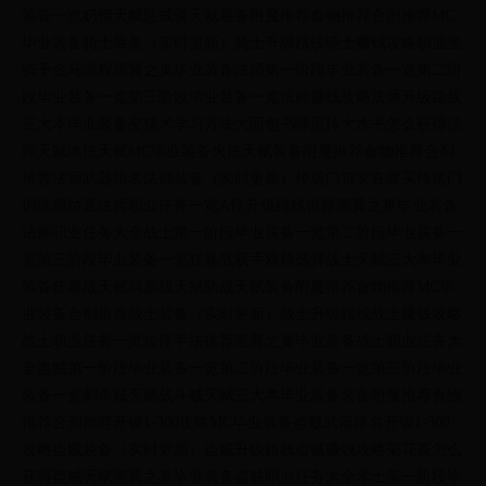
装备一览奶骑天赋惩戒骑天赋装备附魔推荐食物推荐合剂推荐MC
毕业装备骑士装备（实时更新）骑士升级路线骑士赚钱攻略职业坐
骑千金马流程黑翼之巢毕业装备法师第一阶段毕业装备一览第二阶
段毕业装备一览第三阶段毕业装备一览法师赚钱攻略法师升级路线
三大本毕业装备变猪术学习方法大面包书哪里掉大水书怎么获得法
师天赋冰法天赋MC毕业装备火法天赋装备附魔推荐食物推荐合剂
推荐法师武器排名法师装备（实时更新）传送门符文在哪买传送门
训练师位置法师职业任务一览A怪升级路线推荐黑翼之巢毕业装备
法师职业任务大全战士第一阶段毕业装备一览第二阶段毕业装备一
览第三阶段毕业装备一览狂暴战双手双持选择战士天赋三大本毕业
装备狂暴战天赋武器战天赋防战天赋装备附魔推荐食物推荐MC毕
业装备合剂推荐战士装备（实时更新）战士升级路线战士赚钱攻略
战士职业任务一览拉怪手法推荐黑翼之巢毕业装备战士职业任务大
全盗贼第一阶段毕业装备一览第二阶段毕业装备一览第三阶段毕业
装备一览刺杀贼天赋战斗贼天赋三大本毕业装备装备附魔推荐食物
推荐合剂推荐开锁1-300攻略MC毕业装备盗贼武器排名开锁1-300
攻略盗贼装备（实时更新）盗贼升级路线盗贼赚钱攻略菊花茶怎么
获得盗贼天赋黑翼之巢毕业装备盗贼职业任务大全术士第一阶段毕