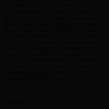
怎么进大元帅怎么获得骑术多少钱骑术训练师位置第二阶段什么时
候开怎么免费转服爆本要等多久加基森房顶怎么卡高阶督军怎么获
得风剑怎么获得副本升级路线熔火之心副本掉落提布的炽炎长剑哪
里出祖尔格拉布副本掉落装备怎么修武器怎么发光斯坦索姆后门钥
匙怎么获得位面系统什么时候取消奶妈怎么赚钱卡扎克在哪里卡扎
克掉落荣誉徽章怎么获得技能栏怎么增加第三阶段什么时候开正义
之手哪里出阶段开放时间顺序军衔升级攻略橙锤怎么做钥匙链怎么
获得黑翼之巢门任务怎么做暴君印记怎么获得R14什么意思米拉之
歌怎么获得黑手饰物怎么获得PVP装备在哪买战场装备大全战场职
业排行榜多少级能打战场冬幕节奖励物品小蛋在哪刷种族天赋介绍
酒有什么用奥山战场怎么退出副本CD更新时间奥山BOSS怎么召唤
付费转服规则阿拉希战场在哪排PVP徽章怎么获得黑翼之巢需要什
么药水 魔兽世界怀旧服问题解答大全：>>>点我进入<<<
斯巴鲁森林人