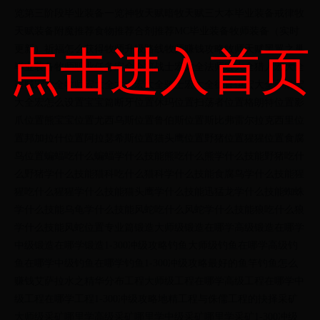
览第三阶段毕业装备一览神牧天赋暗牧天赋三大本毕业装备戒律牧
天赋装备附魔推荐食物推荐合剂推荐MC毕业装备牧师装备（实时
更新）祈福怎么获得牧师升级路线牧师赚钱攻略牧师天赋黑翼之巢
点击进入首页
毕业装备牧师职业任务宏命令篇战士宏大全法师宏大全猎人宏大全
盗贼宏大全牧师宏大全术士宏大全骑士宏大全德鲁伊宏大全萨满宏
大全宏怎么设置宝宝篇断牙位置休玛位置扫荡者位置格朗特位置影
爪位置熊宝宝位置尤西乌斯位置鲁伯斯位置斯比弗雷尔拉克西里位
置邦加拉什位置阿拉瑟希斯位置猫头鹰位置野猪位置猩猩位置食腐
鸟位置蝙蝠吃什么蝙蝠学什么技能熊吃什么熊学什么技能野猪吃什
么野猪学什么技能猫科吃什么猫科学什么技能食腐鸟学什么技能猩
猩吃什么猩猩学什么技能猫头鹰学什么技能迅猛龙学什么技能蜘蛛
学什么技能乌龟学什么技能风蛇吃什么风蛇学什么技能狼吃什么狼
学什么技能风蛇位置专业篇锻造大师级锻造在哪学高级锻造在哪学
中级锻造在哪学锻造1-300冲级攻略钓鱼大师级钓鱼在哪学高级钓
鱼在哪学中级钓鱼在哪学钓鱼1-300冲级攻略最好的鱼竿钓鱼怎么
赚钱艾萨拉水之精华分布工程大师级工程在哪学高级工程在哪学中
级工程在哪学工程1-300冲级攻略地精工程与侏儒工程的抉择采矿
大师级采矿哪里学高级采矿哪里学中级采矿哪里学采矿1-300冲级