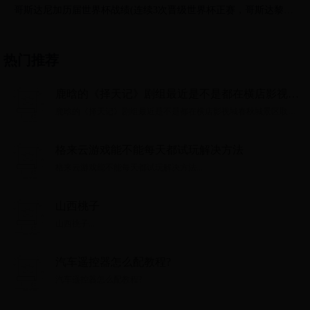
哥斯达尼加历届世界杯战绩(连续3次晋级世界杯正赛，哥斯达黎加
是怎么做到的？)
热门推荐
鹿晗的《择天记》剧组最近是不是都在横店影视城
春秋城景区取景拍摄呀？
鹿晗的《择天记》剧组最近是不是都在横店影视城春秋城景区取景
拍摄呀？...
格来云游戏能不能每天都试玩解决方法
格来云游戏能不能每天都试玩解决方法...
山西桃子
山西桃子...
汽车遥控器怎么配教程?
汽车遥控器怎么配教程?...