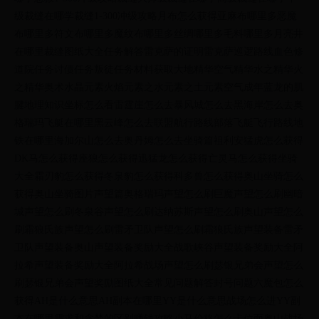
级裁缝在哪学裁缝1-300冲级攻略月布怎么获得亚麻布哪里多恶魔
布哪里多符文布哪里多魔纹布哪里多丝绸哪里多毛料哪里多月亮井
在哪里裁缝图纸大全任务解答雷克萨的证明雷克萨巡逻路线血色修
道院任务讨债任务叛徒任务材料获取大地精华空气精华水之精华火
之精华奥术水晶元素火焰元素之水元素之土元素空气成年蓝龙的肌
腱地理知识坐标怎么看雷霆崖怎么去暴风城怎么去黑海岸怎么去奥
格瑞玛飞艇在哪里黑云峰怎么去联盟航行路线部落飞艇飞行路线地
铁在哪里海加尔山怎么去奥丹姆怎么去坐骑篇祖利安猛虎怎么获得
DK马怎么获得座狼怎么获得迅猛龙怎么获得亡灵马怎么获得坐骑
大全霜刃豹怎么获得冬泉豹怎么获得科多兽怎么获得奥山坐骑怎么
获得奥山坐骑图片声望篇奥格瑞玛声望怎么刷巨魔声望怎么刷幽暗
城声望怎么刷冬泉谷声望怎么刷达纳苏斯声望怎么刷奥山声望怎么
刷霜狼氏族声望怎么刷雷矛卫队声望怎么刷霜狼氏族声望装备雷矛
卫队声望装备奥山声望装备奖励大全战歌峡谷声望装备奖励大全阿
拉希声望装备奖励大全阿拉希战场声望怎么刷瑟银兄弟会声望怎么
刷瑟银兄弟会声望奖励图纸大全常见问题解答封号问题六魔包怎么
获得AH是什么意思AH副本在哪里YY是什么意思战场怎么进YY副
本在哪里需求和贪婪的区别赚钱攻略小马价格怎么卡位面奥山战场