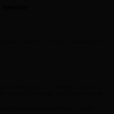
直播吧世界杯
ing, column:string, time:int64)→string Bigtable 是一个分布
..
数据通过一个行关键字（Row Key）、一个列关键字（Column Key）以
gtable中一共有三级索引. 行关键字为第一级索引，列关键字为第二级索
但专业的定义有时候在理解越来可能会有一定的困难。下面是我对