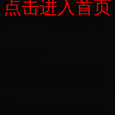
点击进入首页
blet的table名与table中row key的上限编码成的，也就是由一个元数
则是由 tablet的位置及一些操作日志等构成的。当元数据增长到一定
，就需要对分割的元数据表进行管理，该表称为root table，
息，在Bigtable中，此表不再分割，是最上层的表结构。这个表就存放
应用方面，需要怎么管理呢？
，需要存储在不同的服务器上，此时就需要一个专门的服务器对这些而存储
据由那个服务器进行存储，如果新增加服务器，该如何分配数据的
从服务器的主从式架构。
服务器的？
先，所有的服务在加入时，都需要经过chubby服务的注册。才能加