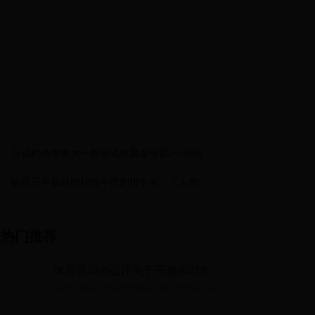
台式机功率多大一般台式电脑多少瓦?一台电脑
的功率大概是多少?
给近三年最好的10部年代剧排个名：《人世
间》第6，第1名没有争议
热门推荐
体育总局办公厅关于开展2022年度
全国运动员注册工作的通知
体育总局办公厅关于开展2022年度全国运动员
注册工作的通知...