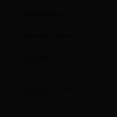
和平精英删除隐藏精英手册的方法...
中通快递首重和续重是多少
中通快递首重和续重是多少...
华清池景点问答, 华清池好玩吗
华清池景点问答, 华清池好玩吗...
像素是越高越好吗？为什么安卓动
辄上亿，苹果却还停留在1200万？
像素是越高越好吗？为什么安卓动辄上亿，苹
果却还停留在1200万？...
友情链接：
Copyright © 2022 美加墨世界杯_2014年世界杯决赛 -
315nfcp.com All Rights Reserved.