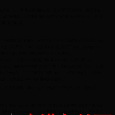
y值是唯一的。列 是按不同的业务，会分为不同的列族，也是对某一
，而对象的属性可能在不同的对象在实现的时候会有所不同。时间
不同时期的数据。
的一个概念）是按基本结构存储的，但在存储过程中，随着数据量的增大，此
是非常高的，此时，就需要对数据进行分开存储，在Bigtable
的规则（如字典序）进行排序的。并且行关键字
m.baidu.www")，方便对相同类型的数据（如域名）进行排序（如
.com,wenku.baidu.com,如果按字母顺序正常的排序，其是无法排在一起的，但如
能够排在一起的，）。将排序后的表（table）分割后形成的小的数据
分割后，依然还是tablet,没有再叫别的名称。.
一个概念，而不是说明。同时，也专门强调了一下行的排序，是有用的。
对各个小表（tablet）进行管理，需要记录如那些数据放在了那个表
元数据（metadata），存储元数据的表称为元数据表，元数据表