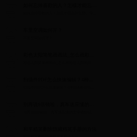
如何忘掉喜歡的人？怎樣才能忘掉
失戀、單戀、外遇的對象？
如何忘掉喜歡的人？怎樣才能忘掉失戀、單
戀、外遇的對象？...
车里空调如何开？
车里空调如何开？...
彩色太阳简笔画画法_怎么画彩色
太阳的简笔画
彩色太阳简笔画画法_怎么画彩色太阳的简笔
画...
扫描件PDF怎么快速编辑？4种方
法教你轻松搞定！
扫描件PDF怎么快速编辑？4种方法教你轻松
搞定！...
别再说8倍镜啦，真军迷应懂的光
学镜知识
别再说8倍镜啦，真军迷应懂的光学镜知识...
和平精英删除隐藏精英手册的方法