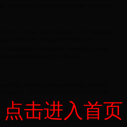
的是，录制完成后可以直接在软件内进行压缩处理，还能生成链接
。
持全屏录制、区域录制、游戏录制等多种模式，满足不同场景的录
前设置开始和结束时间，特别适合录制网课和在线会议。
用户可以根据需要选择不同的编码方式，有效控制视频文件体积。
于追求实用性和效率的用户来说是个不错的选择。
启动速度飞快。测试中发现它的基础功能相当稳定，虽然界面简
制短视频的场景，比如记录某个操作步骤或保存短暂的演示片段。
点击进入首页
。它专门针对GIF录制优化，操作简单直观，支持实时预览和帧级
别方便，生成的动图文件体积小且画质清晰。