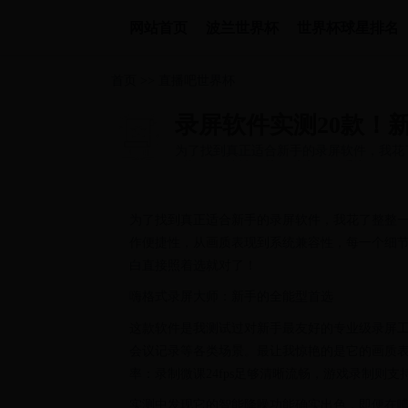
网站首页
波兰世界杯
世界杯球星排名
首页
>>
直播吧世界杯
录屏软件实测20款！
为了找到真正适合新手的录屏软件，我花
到操作便捷性，从画质表现到系统...
为了找到真正适合新手的录屏软件，我花了整整一
作便捷性，从画质表现到系统兼容性，每一个细
白直接照着选就对了！
嗨格式录屏大师：新手的全能型首选
这款软件是我测试过对新手最友好的专业级录屏工
会议记录等各类场景。最让我惊艳的是它的画质表
率：录制微课24fps足够清晰流畅，游戏录制则支持60
实测中发现它的智能降噪功能确实出色，即便在