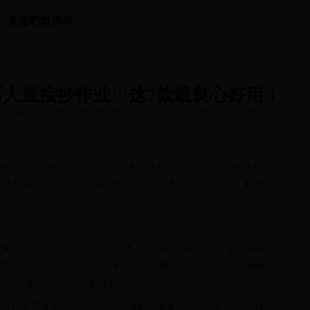
直播吧世界杯
新人直接抄作业！这7款最良心好用！
了整整一周时间深度测试了市面上20款主流录屏软件。从功能全面性
周时间深度测试了市面上20款主流录屏软件。从功能全面性到操
节都不放过。今天就给大家带来这份诚意满满的实测报告，新手小
具！它提供了7种智能录制模式，完美覆盖微课录制、游戏直播、
现——支持原画质1:1无损录制，还能根据使用场景智能调整帧
fps甚至120fps的高帧率模式。
嘈杂环境下录制，人声依然干净清晰。摄像头支持背景自定义和人