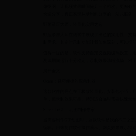
像抠图，让视频效果瞬间提升一个档次。更贴心
快速分享，真正实现从录制到分享的一站式服务
野葱录屏大师：轻量化实用之选
野葱录屏大师在测试中展现了出色的实用性，支
制需求。其定时录制功能让我印象深刻，可以提
值得一提的是，软件支持自定义视频编码设置，
测试期间运行十分稳定，录制效果清晰流畅，对
展开全文
Ocam：轻巧便捷的应急利器
这款软件的亮点在于极致轻量化，安装包小巧，
单，但录制效果可靠。特别适合临时需要快速录
ScreenToGif：动图制作专家
当需要制作GIF动图时，这款软件是我的不二之选
编辑。用来制作软件操作演示、网页效果展示特