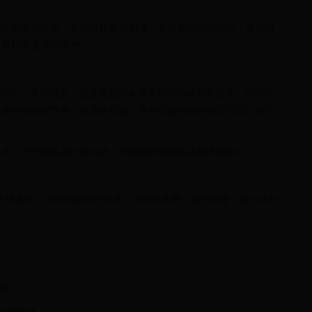
也不会出现异常。界面设计直观易懂，支持多种录制模式，虽然功
性有较高要求的用户。
。经过一番学习后，我发现它的多场景录制功能非常强大，可以同
器支持单独调节每个音源的音量，还有丰富的插件生态可以扩展功
参考。适合愿意花时间钻研，对视频质量有更高要求的用户。
中也有不错表现。虽然功能相对简单，但完全免费，操作便捷，适合临时
师