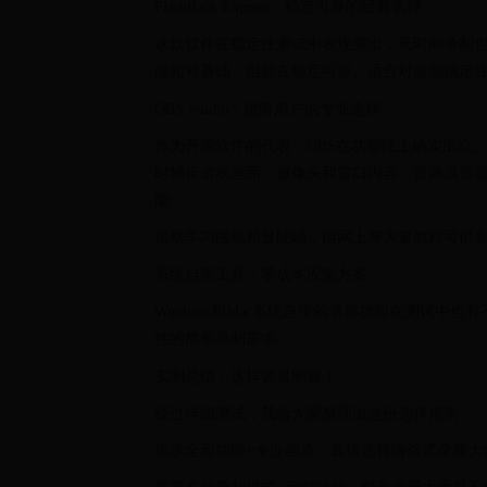
FlashBack Express：稳定可靠的经典选择
这款软件在稳定性测试中表现突出，长时间录制
能相对基础，但胜在稳定可靠。适合对录制稳定
OBS Studio：进阶用户的专业选择
作为开源软件的代表，OBS在功能性上确实出众
时捕捉游戏画面、摄像头和窗口内容。音频混音
能。
虽然学习曲线稍显陡峭，但网上有大量教程可供
系统自带工具：零成本应急方案
Windows和Mac系统自带的录屏功能在测试
性的简单录制需求。
实测总结：这样选最明智！
经过详细测试，我给大家整理出这份选择指南：
追求全面功能+专业画质：直接选择嗨格式录屏大