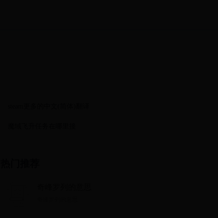
steam更多的中文(简体)翻译
魔域飞升任务在哪里接
热门推荐
奇峰罗列的意思
奇峰罗列的意思...