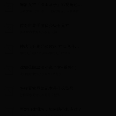
冻龄女神「深田恭子」影视角色，
从废柴女到富豪千金都是经典之作
冻龄女神「深田恭子」影视角色，从废柴女到
富豪千金都是经典之作...
传奇世界手游多少级有元神
传奇世界手游多少级有元神...
神武飞升刷经验攻略-神武飞升经
验表
神武飞升刷经验攻略-神武飞升经验表...
沈知蕴顾聿深小说全文+番外(1)
沈知蕴顾聿深小说全文+番外(1)...
怎样看索尼笔记本是什么型号
怎样看索尼笔记本是什么型号...
面对山体滑坡，如何防范和应对？