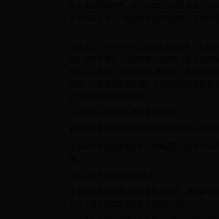
鑽角度或不同場景，都可以體驗拍攝的樂趣。Cas
影角度及風格，且機身擁有強悍的防護，可應付
用。
規格方面：EX-FR100 整體性能大幅提升，本身所搭載的
片，相機畫素為1020萬畫素感光元件，鏡頭超廣角為
觸控式螢幕(前一代為2.0吋23萬畫素)，動態拍攝可維
溫與1.7m墜落強度的性能。並具備錄影三軸防
並且可自動轉換美顏模式。
EX-FR100 調整鏡頭 橫向及直向操作
影片中主要說明要拍攝橫向照片或直向照片都可
▲鏡頭左側有USB傳輸埠，具備讀取記憶卡本身
電。
▲鏡頭右側是裝Micro記憶卡。
▲當我們實際從液晶螢幕看照片時候，僅供參考就
反而手機或電腦看照片畫質都會非常的好。