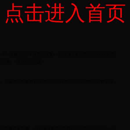
点击进入首页
up Plus美膚功能(12 段美顏效果)，在拍攝上會自動偵測人臉美肌更
同的喔。<以下實體拍攝>
只要使用內建的 EXILIM Connect 功能就可以傳輸到行動裝置，
影帶來更多樂趣。 維小編與朋友吃飯時也特別使用這項功能，把