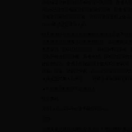
維小編這次實測時間只有短短一天而已，跟過去EX
16mm已經算是極限運動攝影機的視野，但拿去當
畫素提升到3萬92萬畫素，且操作靈敏反應上比
16mm真的是超吸引人的。
白天實測時有想過夜晚影像拍出來的畫質會不會
提升感光度造成畫質顯然會粗糙些，但實際拍出來畫
家研發的「EXILIM Connect 」隨拍隨傳的技
定為戶外活動的機種，具備IPX8、IPX6的防
好好體驗它。使用上發現鏡頭上電力不怎麼夠用
以用。最後，感到意外的，Casio把高階美膚模式M
女孩也正式加入行列囉。 「輕鬆分享每個精彩時
▲行動裝置點閱即可直接加入
照片實拍
分享FacebookTwitter電子郵件Pinterest
相關
相關文章交通部民用航空局認證 》空拍攝影 專業航拍 影像製