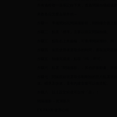
所有過程都一張張記錄下來，透過間隔拍攝組成
來教各位怎麼去操作他～
步驟一：準備開始玩間隔攝影前，到拍攝介面上點
步驟二：點選「標準」主要以固定間隔拍攝。
步驟三：點取右上角齒輪，可選擇間隔幾秒。例：5
步驟四：依照使用者選取你的時間，選取沒問題
步驟五：拍攝完成後，點取「HL」即可。
步驟六：點選「間隔攝影」，其他拼接動畫、拼
步驟七：間隔群組就選取你剛剛拍的照片點選就好
速、標準及快速，還有內建音樂可以做搭配。
步驟八：以上設定好就可以按「是」！
間隔攝影 – 實測影片
EX-FR100 使用心得