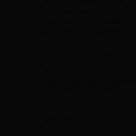
▲螢幕左側有USB傳輸埠與鏡頭功能上相同，可
EX-FR100 錄影行進的穩定度 – 實測
▲鏡頭最上方，從左到右排列(1)電源開關鍵、(2)
▲螢幕右側，從左至右排列。(1)錄影按鍵、(2)拍
美顏模式 承襲 TR系列相同美肌
這一次EX-FR100內建高階美顏模式 (Make Up
同的功能。戶外依然能夠呈現清晰與鮮明的畫面
EX-FR100 錄影實拍
維小編對於這次錄影感到驚訝，因為超廣角是真的
光圈F2.8如果說來當行車紀錄也都很稱職。
▲市區 – 白天拍攝
▲高速公路 -夜間拍攝
ART SHOT 模式
此模式則提供5種特效，讓使用者在拍攝照片之餘