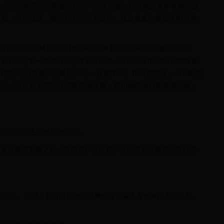
io也很明確定位消費者是針對戶外使用者，發揮創意更多有趣的攝
撞擊，水和低溫，適用於不同惡劣環境，無論身處何種場景都可使
EXILIM Engine HS Ver.3影像處理器可每秒拍攝 30 張照
16mm(前一代為21mm)有更好視野，螢幕則採用3.0吋92萬畫素
持29分鐘(最大容量則4GB)，具備IPX8、IPX6的防水、-5℃耐低
震技術，可以對應穩定及清晰影像效果，當拍攝時會自動辨識人臉，
以自己任意去調整拍攝需求。
影像及動態影像之外，當你在戶外沒電了可以準備行動電源進行充
可以。 實際上看得跟你傳到手機或從電腦上看會有很大的落差，