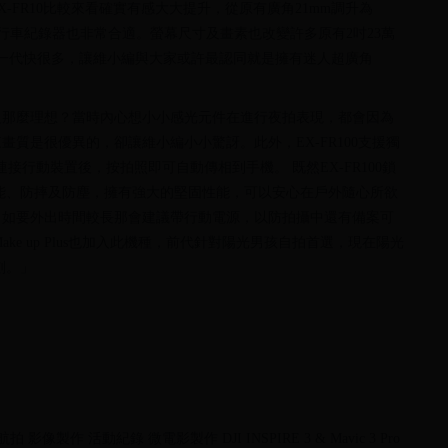
-FR10比較來看確實有感大大提升，從原有廣角21mm調升為
行車紀錄器也非常合適。螢幕尺寸及畫素也改變許多原有2吋23萬
前一代快很多，讓維小編與大家或許最認同就是擁有迷人超廣角
沒那麼理想？當時內心想小小感光元件在進行夜拍表現，都會因為
質是很優異的，卻讓維小編小小驚訝。此外，EX-FR100支援獨
術，連接行動裝置後，按拍照即可自動傳相到手機。 既然EX-FR100鎖
水性能、防摔及防塵，擁有強大的堅固性能，可以安心在戶外隨心所欲
，如要外出時間較長那會建議帶行動電源，以防拍攝中還有備案可
ake up Plus也加入此機種，前代針對陽光男孩自拍首選，現在陽光
刻。」
作 活動紀錄 微電影製作 DJI INSPIRE 3 & Mavic 3 Pro