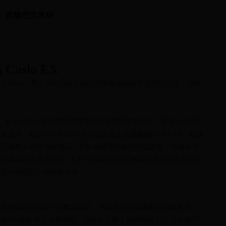
直播吧世界杯
sio EX
叫做EX-FR10，最大的特色就是鏡頭與螢幕連線採用藍芽的方式，讓兩者
.
-FR10，最大的特色就是鏡頭與螢幕連線採用藍芽的方式，讓兩者之間可
，在2016年初Casio在台發表推出後續機種EX-FR100，延續
置已經是人們生活必需品，對於相機需求相對降低許多，造就各大
費者的需求及依賴。EX-FR100的出現可獲得任何意想不到的角
欣賞一些照片～體驗新視界。
0產品規格，採用鏡頭與螢幕可分離式設計，所以在自拍或運動時拍攝更方
配件(例如:夾在包背帶前、架在自行車上和綁在頭上)，從各種刁