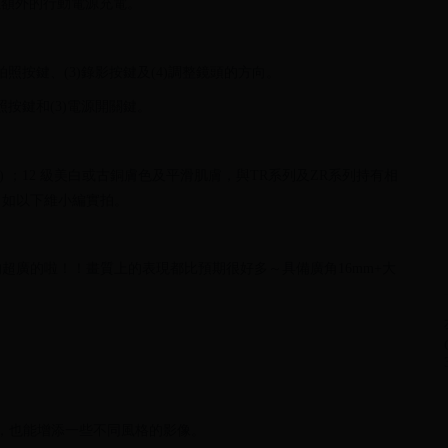
以額外的行動電源充電。
拍照按鍵、(3)錄影按鍵及(4)調整鏡頭的方向。
照按鍵和(3)電源開關鍵。
 Plus) ；12 級美白或古銅膚色及平滑肌膚，與TR系列及ZR系列持有相
，如以下維小編實拍。
超廣的啦！！畫質上的表現都比預期很好多～具備廣角16mm+大
，也能增添一些不同風格的影像。