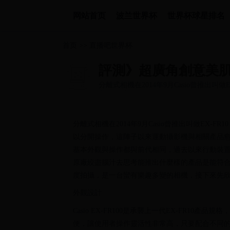
网站首页
波兰世界杯
世界杯球星排名
首页
>>
直播吧世界杯
評測》超廣角創意美肌 Ca
分離式相機在2014年9月Casio曾推出
之間可以分開操作，這陣子以來運動攝影..
分離式相機在2014年9月Casio曾推出叫做EX
以分開操作，這陣子以來運動攝影機與相關產品愈來愈夯
基本外觀與操作都與前代相同，過去以來行動裝
原廠絞盡腦汁去思考能推出什麼樣的產品是能符合消
度拍攝，是一台蠻有樂趣多變的相機，接下來先
外觀設計
Casio EX-FR100是承襲上一代EX-FR1
便，讓使用者操作靈活性非常高，只要配合不同的