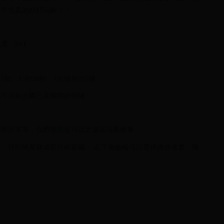
影片也真的好好玩歐！！
選「INT」。
秒、15秒30秒、1分鐘和2分鐘。
就可以如步驟三直接開始拍攝
接照片等等，你們使用後可以之後玩玩看效果。
，待回就要做成影片檔案囉。 左下角齒輪可以選擇播放速度：慢