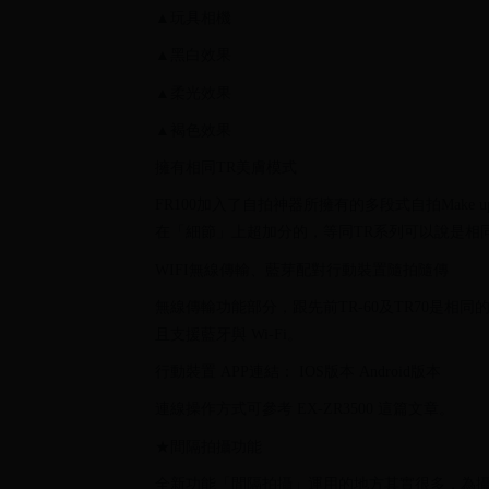
▲玩具相機
▲黑白效果
▲柔光效果
▲褐色效果
擁有相同TR美膚模式
FR100加入了自拍神器所擁有的多段式自拍Make 
在「細節」上超加分的，等同TR系列可以說是相
WIFI無線傳輸、藍芽配對行動裝置隨拍隨傳
無線傳輸功能部分，跟先前TR-60及TR70是相同的。
且支援藍牙與 Wi-Fi。
行動裝置 APP連結： IOS版本 Android版本
連線操作方式可參考 EX-ZR3500 這篇文章。
★間隔拍攝功能
全新功能「間隔拍攝」運用的地方其實很多，為攝