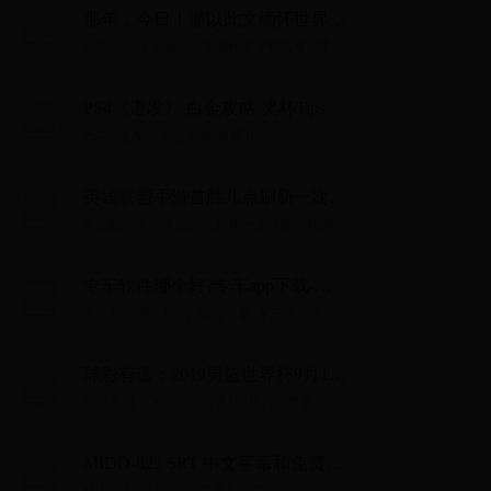
那年，今日！谨以此文缅怀世界杯
传奇-“球王”马拉多纳！
那年，今日！谨以此文缅怀世界杯传奇-“球
王”马拉多纳！...
PS4《迸发》 白金攻略 奖杯Tips
PS4《迸发》 白金攻略 奖杯Tips...
英雄联盟手游首胜几点刷新一次
（英雄联盟手游首胜几点刷新一次
英雄联盟手游首胜几点刷新一次（英雄联盟手
啊）
游首胜几点刷新一次啊）...
专车软件哪个好?专车app下载-专
车软件排行榜
专车软件哪个好?专车app下载-专车软件排行
榜...
球彩有道：2019男篮世界杯9月11
日赛事分析及推荐！
球彩有道：2019男篮世界杯9月11日赛事分析
及推荐！...
MIDD-822 SRT 中文字幕和免费预
告片