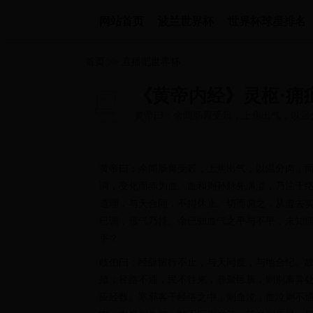
网站首页
波兰世界杯
世界杯球星排名
首页
>>
直播吧世界杯
《黄帝内经》灵枢·痈
黄帝曰：余闻肠胃受榖，上焦出气，以温
液和调，变化而赤为血。血和则孙...
黄帝曰：余闻肠胃受榖，上焦出气，以温分肉，
调，变化而赤为血。血和则孙脉先满溢，乃注于
道理，与天合同，不得休止。切而调之，从虚去
已调，形气乃持。余已知血气之平与不平，未知
乎？
歧伯曰：经脉留行不止，与天同度，与地合纪。
殖；径路不通，民不往来，巷聚邑居，则别离异
应经数。寒邪客于经络之中，则血泣，血泣则不