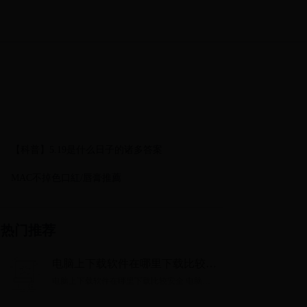
【科普】5.19是什么日子的诸多答案
MAC不掉色口紅/唇膏推薦
热门推荐
电脑上下载软件在哪里下载比较安
全 电脑上下载软件方法【详解】
电脑上下载软件在哪里下载比较安全 电脑上
下载软件方法【详解】...