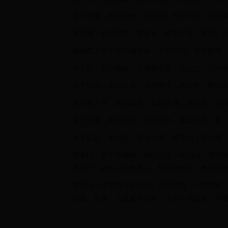
发于股阴，名曰赤施。不急治，六十日死。在两
发于膝，名曰疵痈。其状大，痈色不变，寒热，
诸痈疽之发于节而相应者，不可治也。发于阳者
发于胫，名曰兔啮，其状赤至骨，急治之，不治
发于内踝，名曰走缓。其状痈也，色不变，数石
发于足上下，名曰四淫。其状大痈，急治之，百
发于足傍，名曰厉痈。其状不大，初如小指，发
发于足趾，名脱痈。其状赤黑，死不治；不赤黑
黄帝曰：夫子言痈疽，何以别之？歧伯曰：营卫
不得行，故热。大热不止，热胜则肉腐，肉腐则
黄帝曰：何谓疽？歧伯曰：热气淳盛，下陷肌肤
曰疽。疽者，上之皮夭以坚，上如牛领之皮。痈