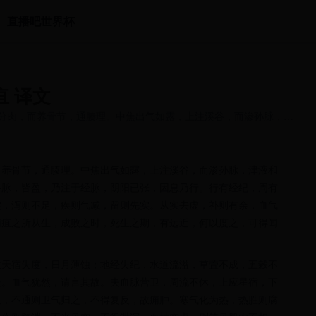
直播吧世界杯
疽 译文
分肉，而养骨节，通腠理。中焦出气如露，上注溪谷，而渗孙脉，津
而养骨节，通腠理。中焦出气如露，上注溪谷，而渗孙脉，津液和
络脉，皆盈，乃注于经脉，阴阳已张，因息乃行。行有经纪，周有
实，泻则不足，疾则气减，留则先实。从实去虚，补则有余，血气
痈疽之所从生，成败之时，死生之期，有远近，何以度之，可得闻
故天宿失度，日月薄蚀；地经失纪，水道流溢，草萓不成，五榖不
处。血气犹然，请言其故。夫血脉营卫，周流不休，上应星宿，下
通，不通则卫气归之，不得复反，故痈肿。寒气化为热，热胜则腐