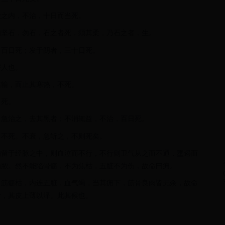
股之内，不治，十日而当死。
如坚石，勿石，石之者死，须其柔，乃石之者，生。
，百日死；发于阴者，三十日死。
害人也。
其输，而止其寒热，不死。
日死。
，急治之，去其黑者；不消辄益，不治，百日死。
，不死。不衰，急斩之，不则死矣。
稽留于经脉之中，则血泣而不行，不行则卫气从之而不通，壅遏而
为脓。然不能陷骨髓，不为焦枯，五脏不为伤，故命曰痈。
，筋髓枯，内连五脏，血气竭，当其痈下，筋骨良肉皆无余，故命
者，其皮上薄以泽。此其候也。