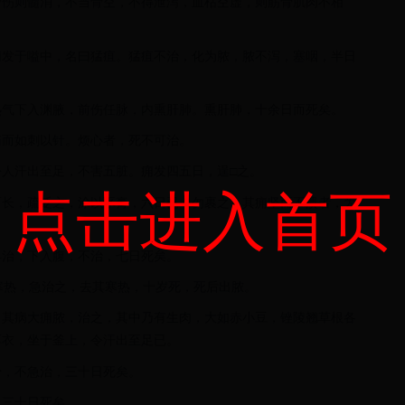
骨伤则髓消，不当骨空，不得泄泻，血枯空虚，则筋骨肌肉不相
痈发于嗌中，名曰猛疽。猛疽不治，化为脓，脓不泻，塞咽，半日
。
热气下入渊腋，前伤任脉，内熏肝肺。熏肝肺，十余日而死矣。
痛而如刺以针。烦心者，死不可治。
人汗出至足，不害五脏。痈发四五日，逞□之。
点击进入首页
而长，疏砭之，涂以豕膏，六日已，勿裹之。其痈坚而不溃者，为
早治，下入腹，不治，七日死矣。
寒热，急治之，去其寒热，十岁死，死后出脓。
，其病大痈脓，治之，其中乃有生肉，大如赤小豆，锉陵翘草根各
厚衣，坐于釜上，令汗出至足已。
骨，不急治，三十日死矣。
，三十日死矣。