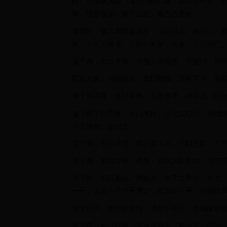
肉，肉腐则为脓。脓不泻则烂筋，筋烂则伤骨，
荣，经脉败漏，熏于五脏，藏伤故死矣。
黄帝曰：愿尽闻痈疽之形，与忌日名。歧伯曰：
死。其化为脓者，泻则合豕膏，冷食，三日而已
发于颈，名曰夭疽。其痈大以赤黑，不急治，则
阳留大发，消脑留项，名曰脑烁。其色不乐，项
发于肩及臑，名曰疵痈。其状赤黑，急治之，此令
发于腋下赤坚者，名曰米疽。治之以砭石，欲细
马刀挟瘿，急治之。
发于胸，名曰井疽。其状如大豆，三四日起，不
发于膺，名曰甘疽。色青，其状如榖实□□，常苦
发于胁，名曰败疵。败疵者，女子之病也，灸之
一升，以水一斗六升煮之，竭为取三升，则强饮
发于股胫，名曰股胫疽。其状不甚变，而痈脓搏
发于尻，名曰锐疽。其状赤坚大，急治之，不治