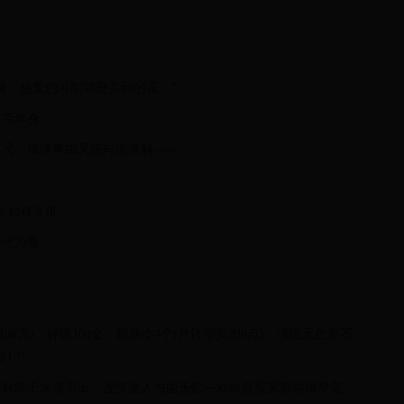
侠，她爱的可能却是美丽的花。”
辨百年身。
咫尺，佛珠事由又该向谁求解——
切都有安排。”
梦化为蝶。
00万)、碎银100金、群侠令4个(共计帮贡200点)、顶级无色寒石
铃1个。
去脉终于水落石出，连笑道人与曲无忆一对欢喜冤家都前缘早定，