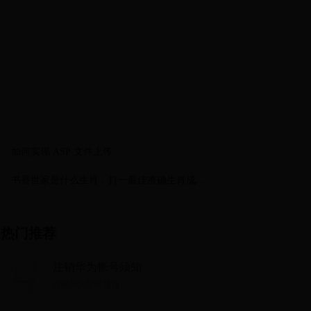
如何实现 ASP 文件上传
书香世家是什么生肖，打一最佳准确生肖成语
解析释义解释落实
热门推荐
注销华为帐号须知
注销华为帐号须知...