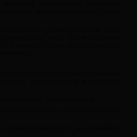
是一袭云衫更赛霜雪，或是两袖玄衣动如泼墨，可不必英俊非凡或
千里不知倦的快马，胸中再有一颗路见不平的侠心鼓动，便足以只
却足以横跨过沧海桑田，去拥抱略带黄粱酒香的江湖梦。只是我等
风云中却委实劳苦功不高，跑腿打杂、捉贼拿匪，偶尔还要客串一
这不，在《狐妖小红娘》主题任务中，更是义不容辞地担任起了红
攻略助你料“狐”先机!
务共分六章，以类似天命风流版本中青龙会抉择任务环环相扣的解密
有对错结局之分，做到错误的结局也没关系，第二天可以再经历一
无论达成对或者错的结局，每天都只能完成一次任务。
你达成任何错误结局之前的最后一个结局处，以显示你在不选到任
，达成正确结局更是能获得“相思之羽”，集齐6个结局的相思之羽