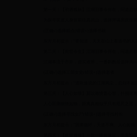
第一天：【初遇狐妖】江湖旧事今何在，问道总
为探寻笑道人身世前往真武山，选择拜谒房庆生
(正确√)选择糕点(错误×)选择书籍
东方月初提示：“要知道，天天在山上看道书的人
第二天：【前世今生】江湖旧事今何在，问道总
江湖事流于市井，虚实难辨，一番斟酌后选择询
(正确√)选择工部女史(错误×)选择老者
东方月初提示：“道听途说的江湖风尘，总归不如
第三天：【人心如狼】莫以激愤盖心智，扑朔迷
人心叵测狠绝如狼，距离真相似乎只有咫尺之遥
(正确√)选择寻找女尸(错误×)选择寻找村长
东方月初提示：“因果循环，天道不爽。人心如狼
第四天：【此世难修】一饮一啄前缘定，唯靠慧