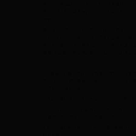
想一众武侠同好，定常负有这样的快意美梦：或
颜色倾城，但定要有一把趁手的锋利兵器和一匹
身奔赴那片向往已久的江湖。
现世虽早已阔别书中那段陈旧岁月，但在天刀中
虽在游戏中以八荒弟子自居，于正邪交锋的武林
把兴奋的观众，为赶来支援的大侠们喝彩助威，
娘兼“名侦探”，那么逻辑推理你能hold住吗?本期
活动须知：
1.《狐妖小红娘》主题活动“狐妖·等梦回还”任
式流程进行，前五章根据流程中你自己的选择会
次该章节并重新选择。
2.达成正确结局后则第二天会前往下一章任务。
3.结局面板中间结局标题图和右边文字会停留在
何错误结局的情况下所达到的最远结局。
4.无论达成对错结局，都可获得少量碎银修为奖励
即可兑换“不负今生礼”。