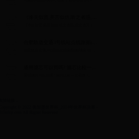
有趣的韩国游戏排行榜前十名有哪些 2024好
玩的韩国手游排行榜...
《谗夫似贤,美言似信,听之者惑,观
之者冥.》什么意思,出自哪里,注释,
《谗夫似贤,美言似信,听之者惑,观之者冥.》什
句意,翻译
么意思,出自哪里,注释,句意,翻译...
合肥轨道交通3号线站点线路图(相
城路-馆驿)、首末车时间、运营时
合肥轨道交通3号线站点线路图(相城路-馆
间
驿)、首末车时间、运营时间...
通用濾芯可以買嗎? 濾芯比較一次
看懂 I BRITA®
通用濾芯可以買嗎? 濾芯比較一次看懂 I
BRITA®...
友情链接：
Copyright © 2022 美加墨世界杯_2014年世界杯决赛 -
315nfcp.com All Rights Reserved.