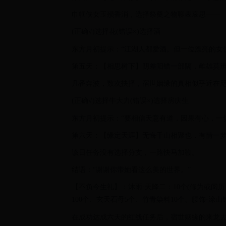
巾帼侠女玉殒香消，选择祭奠之物聊表哀思——
(正确√)选择花(错误×)选择酒
东方月初提示：“江湖人都爱酒。但一位漂亮的女
第五天：【相思树下】阴差阳错一部隔，雌雄莫
几番奔波，数次抉择，宿世姻缘的真相似乎近在
(正确√)选择牛大力(错误×)选择房庆生
东方月初提示：“要相信天意有道，因果有心，一
第六天：【缘定天涯】无悔千山相聚也，有情一
该日任务没有选择分支，一路快马加鞭。
结语：“谢谢你带她看这么美的世界。”
【不负今生礼】：沐雨·天降二：10个(修为或阅历1
100个、玄天石母5个、竹青染料10个、腰饰·涂山
在成功达成六天的红线任务后，宿世姻缘的来龙