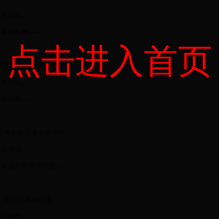
欲先问人。
前辈的礼物——
点击进入首页
是不会喜欢看更多书的……”
欲先问人。
问的对象——
正规档案记录来得牢靠。”
离必有因。
，又该如何着手调查——
，但天心自有公道。”
眼识真情。