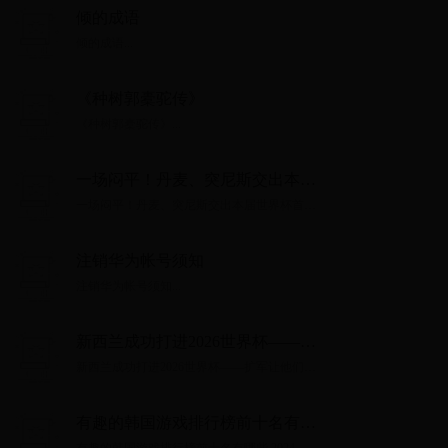
倾的成语
倾的成语...
《种树郭橐驼传》
《种树郭橐驼传》...
一场闷平！丹麦、突尼斯交出本届
世界杯首张白卷
一场闷平！丹麦、突尼斯交出本届世界杯首张
白卷...
注销华为帐号须知
注销华为帐号须知...
新西兰成功打进2026世界杯——扩
军让他们成为最大受益者
新西兰成功打进2026世界杯——扩军让他们成
为最大受益者...
有趣的韩国游戏排行榜前十名有哪
些 2024好玩的韩国手游排行榜