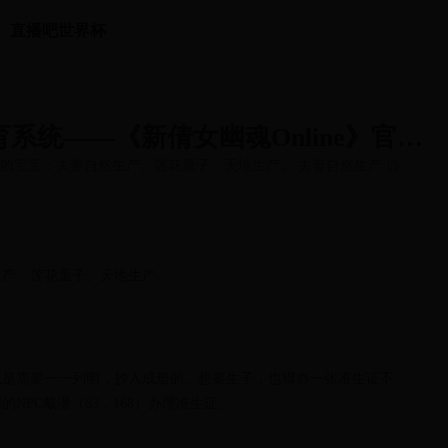
直播吧世界杯
系统――《新倩女幽魂Online》官方
的宝宝：夫妻自然生产、莲花童子、天地生产。 夫妻自然生产 办理
生产、莲花童子、天地生产。
也是需要一一列明，抄入成册的。想要生子，也得办一张准生证不
NPC戴潜（63，168）办理准生证。