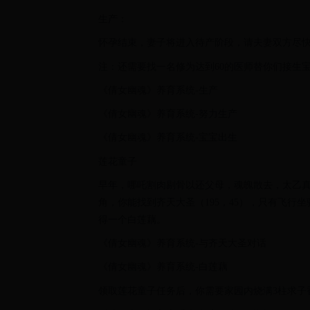
生产：
怀孕结束，妻子将进入待产阶段，请夫妻双方尽
注：还需要找一名修为达到60的医师替你们接生
《倩女幽魂》养育系统-生产
《倩女幽魂》养育系统-努力生产
《倩女幽魂》养育系统-宝宝出生
莲花童子
早年，哪吒割肉剔骨以还父母，魂魄散去，太乙
角，你能找到齐天大圣（195，45），只有飞行坐
得一个白莲藕。
《倩女幽魂》养育系统-与齐天大圣对话
《倩女幽魂》养育系统-白莲藕
领取莲花童子任务后，你需要家园内烧满3柱求子