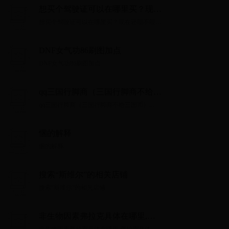
想买个驾驶证可以在哪里买？现在
还能不能买驾驶证了？
想买个驾驶证可以在哪里买？现在还能不能买
驾驶证了？...
DNF女气功86刷图加点
DNF女气功86刷图加点...
qq三国行脚商（三国行脚商不给三
国币）
qq三国行脚商（三国行脚商不给三国币）...
悃的解释
悃的解释...
搜索“斯维尔”的相关店铺
搜索“斯维尔”的相关店铺...
非生物因素弗拉克具体在哪里,弗
拉克具体位置分析