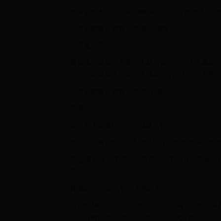
当夫妻的友好度不到50000时，也可在戴潜边上的N
《倩女幽魂》养育系统-购买准生证
求子龛求子：
获得准生证后，夫妻二人就可去杭州的求子龛处（1
丈外，若能将求子签投入佛龛的小洞中，则夫妻
《倩女幽魂》养育系统-求子龛求子
怀孕：
女方身上会有独特的怀孕状态特效。
女方死亡有30%的几率会流产（在会增加PK值的
在会增加PK值的情况下杀死怀孕的女方，导致孕
罚。
怀孕时间：40个小时(在线计时）。
在初怀孕的前5个小时为危险期，会有50%的几率
后一段时间内，孕妇死亡也不会造成流产。