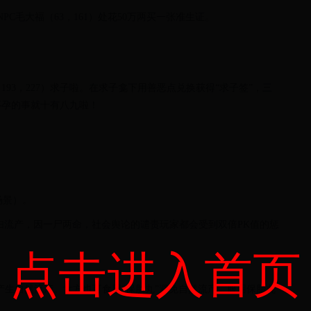
PC毛大福（63，161）处花50万两买一张准生证。
93，227）求子啦。在求子龛下用善恶点兑换获得“求子签”，三
怀孕的事就十有八九啦！
场景）。
妇流产，因一尸两命，社会舆论的谴责玩家都会受到双倍PK值的惩
点击进入首页
产生自然流产。女方也可食用“保胎丸”避免自然流产。服用保胎丸