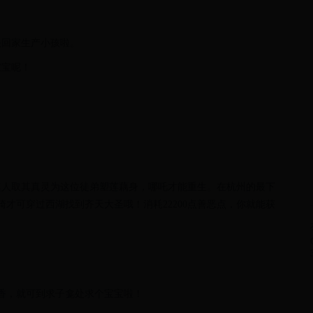
快回家生产小孩啦。
宝宝呢！
真人取其真灵为这位徒弟塑莲藕身，哪吒才能重生。在杭州的最下
骑才可穿过西湖找到齐天大圣哦！消耗22200点善恶点，你就能获
香，就可到求子龛处求个宝宝啦！