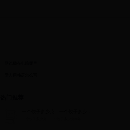
网线插在电脑哪里
爱人用韩语怎么写
热门推荐
一个饺子多少克，一个饺子多少克
肉馅
一个饺子多少克，一个饺子多少克肉馅...