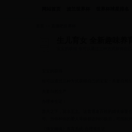
网站首页
波兰世界杯
世界杯球星排名
首页
>>
直播吧世界杯
生儿育女 全新趣味养育
宝宝的获得 你可以通过三种方式获得自己
网站
准生证： 普天之下，莫非王土。这...
宝宝的获得
你可以通过三种方式获得自己的宝宝：夫妻自然
夫妻自然生产
办理准生证：
普天之下，莫非王土。这普通老百姓的婚丧嫁娶
可。当你和你的爱人等级都达到65级后，可找杭州的
《倩女幽魂》养育系统-办理准生证