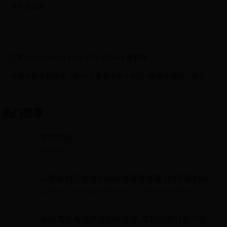
性和准确性。
三星Kies(Samsung Kies) V3.2.16084.2 最新版
卡塔尔世界杯英格兰队26人名单出炉！凯恩+马奎尔领衔，桑乔无
缘
热门推荐
帮助指南
帮助指南...
qq里面自己发过的秘密在哪里查看 QQ里面的秘密
在哪里看？
qq里面自己发过的秘密在哪里查看 QQ里面的秘密在哪里看？...
有线耳机有回声该怎样处理_耳机回音特别严重怎