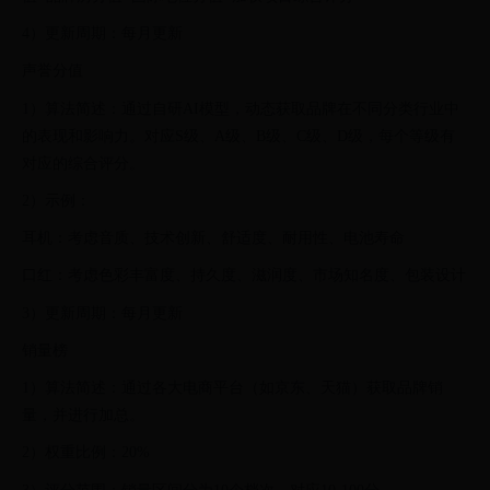
4）更新周期：每月更新
声誉分值
1）算法简述：通过自研AI模型，动态获取品牌在不同分类行业中
的表现和影响力。对应S级、A级、B级、C级、D级，每个等级有
对应的综合评分。
2）示例：
耳机：考虑音质、技术创新、舒适度、耐用性、电池寿命
口红：考虑色彩丰富度、持久度、滋润度、市场知名度、包装设计
3）更新周期：每月更新
销量榜
1）算法简述：通过各大电商平台（如京东、天猫）获取品牌销
量，并进行加总。
2）权重比例：20%