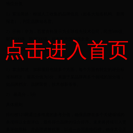
地位分值
1）算法简述：根据人工收集的品牌信息（如各大知名机构、新闻
报道），判定品牌知名度。
2）示例：华为，百度资料显示为全球领先技术公司，民营500强、
财富500强、胡润500强、福布斯跨国50强企业。
点击进入首页
3）更新周期：每月更新
加权分值
1）算法简述：加权项目包括多个方面，每个方面有特定的评分标
准和档次，最高分值为5分，来源于某品牌再多个领域的加分项，
如品牌档次、品牌荣誉，技术创新等等。
2） 最高分：5分
具体规则
排行榜123网通过多维度的参考分值，确保品牌在多个关键领域的
表现得以全面评估，最终得出品牌的综合排序。未来将持续引入更
多评估指标，并合理调整权重，以进一步完善排行榜，确保其公正