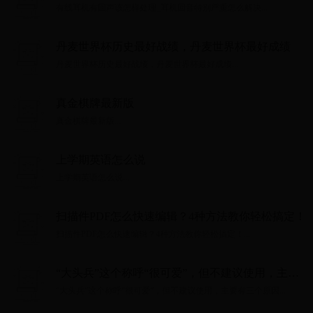
么解决
有线耳机有回声该怎样处理_耳机回音特别严重怎么解决...
丹麦世界杯历史最好战绩，丹麦世界杯最好成绩
丹麦世界杯历史最好战绩，丹麦世界杯最好成绩...
真金棋牌最新版
真金棋牌最新版...
上学期英语怎么说
上学期英语怎么说...
扫描件PDF怎么快速编辑？4种方法教你轻松搞定！
扫描件PDF怎么快速编辑？4种方法教你轻松搞定！...
“大头兵”这个称呼“很可爱”，但不建议使用，主要
有三个原因
“大头兵”这个称呼“很可爱”，但不建议使用，主要有三个原因...