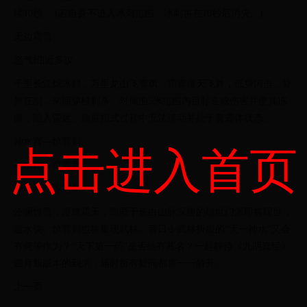
续10秒。 (若自身不进入冰刺范围，冰刺将在10秒后消失。)
无边霜雪
怒气招|近多攻
千里长江烁冰封，万里龙山飞雪飘。霜雪漫天飞舞，低身闪击，旋
舞狂削，来回穿梭刺杀。对周围5米范围内目标造成伤害并使其冻
僵，陷入昏迷。施展招式过程中无法移动并处于黄霸体状态。
神水宫—惊雪刺
点击进入首页
神水宫—惊雪刺
神水宫—惊雪刺
沧澜惊雪，漫舞霜天，隐匿于长白山脉深腹的隐世门派即将现世，
逝水诀、惊雪刺也将重现武林。昔日令武林折服的“天一神水”又会
有何等作为？“天下第一药”是否徒有其名？一起静待《九阴真经》
四月新版本的到来，届时所有疑问都将一一解开。
上一页