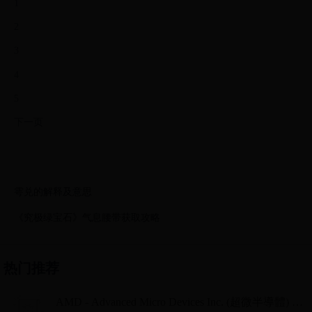
1
2
3
4
5
下一页
雩兑的解释及意思
《究极绿宝石》气息腰带获取攻略
热门推荐
AMD - Advanced Micro Devices Inc. (超微半導體) -