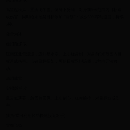
鸣笙起秋风，置酒飞冬雪。侧身下劈腿，对身前5米范围内目标造
成伤害；同时给未招架目标添加 “雪殇”：减少30%移动速度，持续
5秒。
凝雪为冰
虚招|近多攻
江南江北雪漫漫，遥知易水寒。上步旋身削，对身前5米范围内目
标造成伤害。击破目标招架，可使目标双脚冻僵，3秒内无法移
动。
滴泪成雪
实招|近单攻
乱云低薄暮，急雪舞回风。上步剖心，狂舞缠摔，对目标造成伤
害。
(此招式可利用轻功快速接近对手)
雪舞飞扬