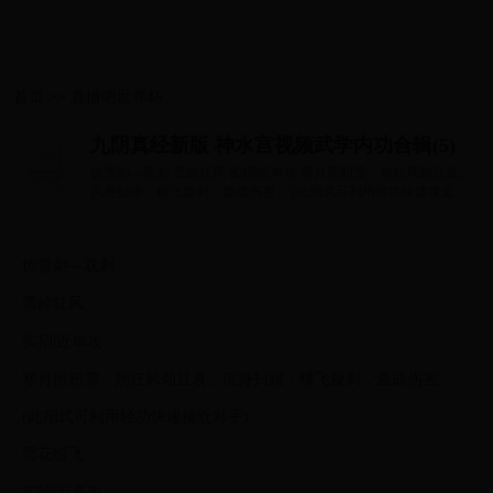
首页
>>
直播吧世界杯
九阴真经新版 神水宫视频武学内功合辑(5)
惊雪刺—双刺 雪岭狂风 实招|近单攻 寒月照积雪，朔狂风劲且哀。
沉身扫踢，横飞旋刺，造成伤害。 (此招式可利用轻功快速接近对
手) 雪花纷...
惊雪刺—双刺
雪岭狂风
实招|近单攻
寒月照积雪，朔狂风劲且哀。沉身扫踢，横飞旋刺，造成伤害。
(此招式可利用轻功快速接近对手)
雪花纷飞
实招|近多攻