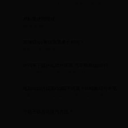
市場
AMD - Advanced Micro Devices Inc. (超微半導體) - 市場...
易标签使用教程
易标签使用教程...
蓝领贷app审核需要多长时间？
蓝领贷app审核需要多长时间？...
坐汽车下载什么软件买票 汽车购票app排行
坐汽车下载什么软件买票 汽车购票app排行...
电脑端如何设置QQ聊天背景？详细教程与常见问
题解答
电脑端如何设置QQ聊天背景？详细教程与常见问题解答...
小霸王收音机使用方法？
小霸王收音机使用方法？...