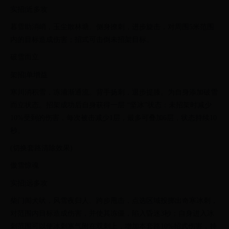
实招|近多攻
暮雪助消峭，玉尘散林塘。侧身撩刺，进步旋击，对周围5米范围
内的目标造成伤害；招式可击倒未招架目标。
破雪而立
架招|单增益
寒川消积雪，冻浦渐通流。背手扬刺，退步提膝。为自身添加破雪
而立状态。招架成功后自身获得一层 “坚冰”状态：未招架时减少
10%受到的伤害，每次被击减少1层，最多可叠加6层，状态持续10
秒。
(切换套路清除效果)
傲雪惊魂
实招|远多攻
柴门闻犬吠，风雪夜归人。跨步甩击，点选区域投掷出奇寒冰刺，
对范围内目标造成伤害，并使其冻僵，陷入昏迷3秒；自身进入冰
刺范围可以使冰刺寒气附在双刺上，增加本套路10%招式伤害，持