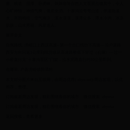
寨、栈道、湿潭、卧虎峡、娘娘庙等自然人文景观点缀其中，令人
心旷神怡，神情气爽，倦意全消。十寨沟沿弯弯山道，伴湍急溪
水，喜鹊鸣枝，空气幽凉，溪水潺潺，溪潭众多，潭水冷冽，冰凉
肌肤，山水秀丽、风景迷人。
展开全文
自驾路线: 涝峪口上西汉高速--第一个出口纸坊下高速---沿户菜路
西安方向回返1公里到纸坊镇从高速路桥底下穿过（右侧）---过一
小桥直行见“十寨沟景区”门架，沿水泥路直行约10公里即到。
在哪里: 户县涝峪镇郭清村
本文部分图片来自互联网，由周边优荐( zhyo.net)-周边发现，以优
相荐，整理。
订阅最新周边发现，精彩围绕着你的城市... 微信搜索: zhyoxa
订阅最新周边发现，精彩围绕着你的城市... 微信搜索: zhyoxa
返回搜狐，查看更多