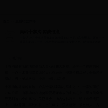
首页
>>
直播吧世界杯
秦岭十寨沟,凉爽惬意
一句话介绍 十寨沟最有名的地物是仙人台石柱和大瀑布。还有一个
裸露的树根，一点不比贵州陡坡塘的美女榕逊色，峪道植被茂密，
头顶绿树成...
一句话介绍
十寨沟最有名的地物是仙人台石柱和大瀑布。还有一个裸露的树
根，一点不比贵州陡坡塘的美女榕逊色，峪道植被茂密，头顶绿树
成荫、脚下溪流潺潺，小潭小瀑比比皆是。
十寨沟地处秦岭腹地，户县涝峪镇郭清村群山之中，十寨沟面积
2267公顷，山寨均建在地势险要易守难攻的山巅之上，至今能全部
寻觅到这13个山寨的村民已甚少。沟内森林茂密，沿河道缓缓而
上，山峰秀丽、喜鹊鸣枝，空气幽凉，溪水潺潺，景色迷人。古