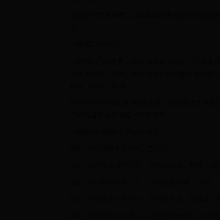
小探希望未来暴雪可以将辅助标亮功能升级为玩家
用。
一键辅助很省心
一键辅助的机制是：你在动作条上放置一个全新
动施放技能，等同于执行助手所推荐的技能顺序
时间（GCD）惩罚。
这个惩罚一开始是0.3秒的延迟，现在改成了当前
于高急速职业来说是一个好消息。
一键辅助功能的测试结果如下：
S级，DPS损失小于10%，毁灭术。
A级，DPS损失小于15%，分别为冰法、暗牧、
B级，DPS损失小于17%，分别为射击猎、冰D
C级，DPS损失小于20%，分别为火法、惩戒骑、
D级，DPS损失大于25%，分别为浩劫DH，三系