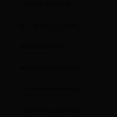
《王者荣耀》徐福技能介绍
《王者荣耀》徐福技能介绍...
谈一下“男”字“，女”字，怎样解
析？
谈一下“男”字“，女”字，怎样解析？...
魔力宝贝人物技能 - 圣盾
魔力宝贝人物技能 - 圣盾...
率土之滨多少兵力打6级地 8000兵
力能打6级地吗
率土之滨多少兵力打6级地 8000兵力能打6级
地吗...
关于意式咖啡萃取标准的咖啡品质
VST和IMS粉碗性能验证对比
关于意式咖啡萃取标准的咖啡品质 VST和IMS
粉碗性能验证对比...
一夫当关万夫莫开，历届世界杯最
佳门将盘点