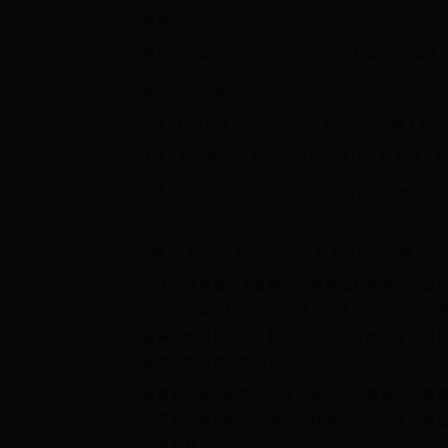
顺序。
根据这个输出逻辑，我们模拟了它和WCL顶尖选
辅助标亮功能的测试结果如下：
S级，DPS损失小于3%，分为为毁灭术、兽王猎
A级，DPS损失小于5%，分别为冰法、武器战、
B级，DPS损失小于10%，分为是射击猎、奥法
猎、
C级，DPS损失大于20%，分别为火法、猫德、
从这个结果看，大多数职业使用辅助标亮功能就可
些职业的输出模式非常特殊，非常依靠玩家的判
盗贼依赖潜行机制，标亮功能不会提醒玩家在潜行
家使用带位移的输出技能。
很显然，辅助标亮功能更适用于输出逻辑比较简
不需要提醒功能，而输出循环复杂的职业才需要
非常鸡肋、