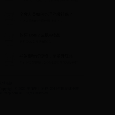
一夫当关万夫莫开，历届世界杯最佳门将盘
点...
个缴人员如何办理停缴社保？
个缴人员如何办理停缴社保？...
购买 Dota 2 皮肤&物品
购买 Dota 2 皮肤&物品...
42岁柳岩好惊艳，穿紧身红裙
秀“沙漏身材”，性感却不失高级！
42岁柳岩好惊艳，穿紧身红裙秀“沙漏身材”，
性感却不失高级！...
友情链接：
Copyright © 2022 美加墨世界杯_2014年世界杯决赛 -
315nfcp.com All Rights Reserved.