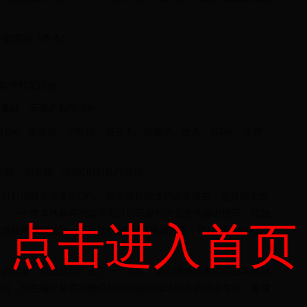
手的差距（单体）。
、暗牧和惩戒骑。
狂暴战、元素萨和增强萨。
、冰DK、敏锐贼、平衡德、痛苦术、恶魔术、湮灭、邪DK、生存
战斗贼、刺杀贼、浩劫DH和风行武僧。
以打出接近完美的DPS，但是部分职业的表现很差，这是因为这
断，一个简单的标亮功能不足以让玩家打出完美的输出循环，比如
点击进入首页
后使用爆发技能，而浩劫DH的问题更加严重，它压根不会建议玩
单的职业，但是这就产生了一个驳论，输出循环简单的职业本来就
提醒，现在辅助标亮功能仅对部分输出循环简单的职业有用，显得