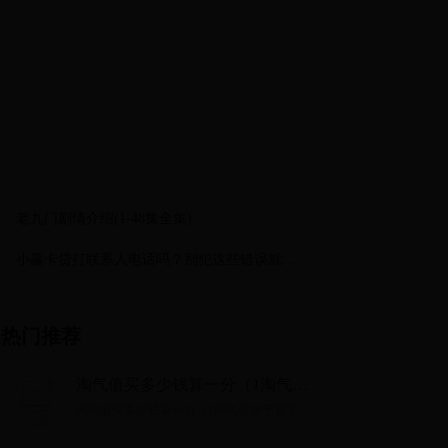
老九门剧情介绍(1-48集全集)
小赢卡贷打联系人电话吗？别犯这些错误就不
打！
热门推荐
淘气值买多少钱算一分（1淘气值
等于花了多少钱）
淘气值买多少钱算一分（1淘气值等于花了多
少钱）...