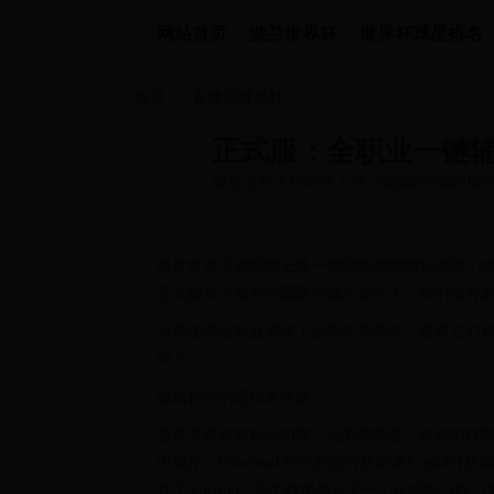
网站首页
波兰世界杯
世界杯球星排名
首页
>>
直播吧世界杯
正式服：全职业一键辅
魔兽世界下周即将上线一键辅助和辅助标
世界正式服马上就要全面取消战斗...
魔兽世界下周即将上线一键辅助和辅助标亮两个
正式服马上就要全面取消战斗插件了，我们很有
小探使用全职业测试了这两个新功能，看看它们
吗？
辅助标亮的逻辑太简陋
首先来看辅助标亮功能，他的功能是：在你的技
出顺序。Wowhead 的主职业分析师兼Liquid
到了 GitHub。这个数据相当于一个压缩的 A