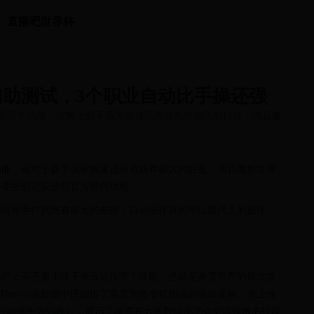
直播吧世界杯
助测试，3个职业自动比手操还强
亮两个功能，这对于新手玩家快速适应游戏有极大的好处，而且魔兽
功能，这对于新手玩家快速适应游戏有极大的好处，而且魔兽世界
必要提前适应这些官方替代功能。
和玩家手打到底有多大的差距，自动操作真的可以取代人的操作
能栏上高亮显示接下来应该按哪个技能，也就是暴雪推荐的最优输
分析师Dorvon从数据中挖掘出了暴雪为各专精预设的输出逻辑，并上传
PL（行动优先级列表），展示了暴雪在大多数情况下会尝试施放的技能