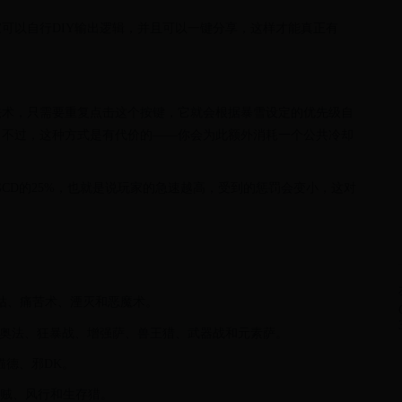
可以自行DIY输出逻辑，并且可以一键分享，这样才能真正有
法术，只需要重复点击这个按键，它就会根据暴雪设定的优先级自
。不过，这种方式是有代价的——你会为此额外消耗一个公共冷却
GCD的25%，也就是说玩家的急速越高，受到的惩罚会变小，这对
咕咕、痛苦术、湮灭和恶魔术。
K、奥法、狂暴战、增强萨、兽王猎、武器战和元素萨。
猫德、邪DK。
盗贼、风行和生存猎。