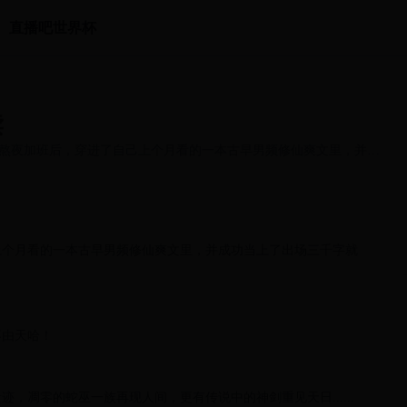
直播吧世界杯
读
五天熬夜加班后，穿进了自己上个月看的一本古早男频修仙爽文里，并成
上个月看的一本古早男频修仙爽文里，并成功当上了出场三千字就
。
不由天哈！
，凋零的蛇巫一族再现人间，更有传说中的神剑重见天日......