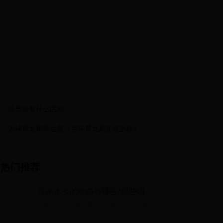
凃与涂有什么区别
古神翼龙刷新位置（古神翼龙刷新点坐标）
热门推荐
江南水乡的歌曲有哪些?那些唱江
南的歌曲
江南水乡的歌曲有哪些?那些唱江南的歌曲...