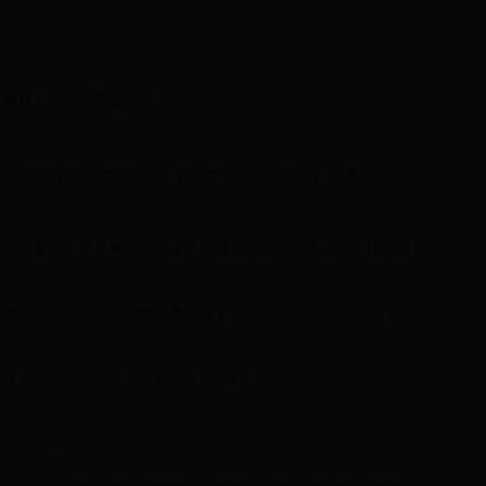
—苟到大结局。
么挣扎，结局都不会改变。
叔x努力苟到结局大师侄，女主有金手指，请支持正版茶～
无力地靠在深巷一角，觉得这人生真是操蛋，千里追杀，她怕是进
她，顿住，隔着三丈的距离，看了片刻，啧啧一声，“好好的一个
身玉立的一位公子哥，她伸手，“要！”
封明熙县主。