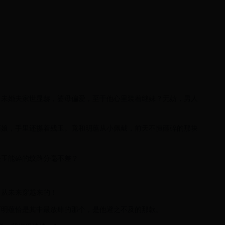
。未婚夫家世显赫，婆母偏爱，至于他心里装着继妹？无妨，男人
阿娘，手里还攥着残玉。竟和明蕴从小佩戴，前天不慎砸碎的那块
块玉能碎的纹路分毫不差？
，从未来穿越来的！
而明蕴恰是其中最放肆的那个，是他避之不及的那款。