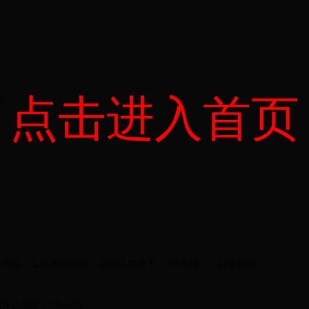
点击进入首页
适。”
的面，扯着他的领带，将他压在身下：“你长得……好像我老
耳边低哄：“乖一些。”