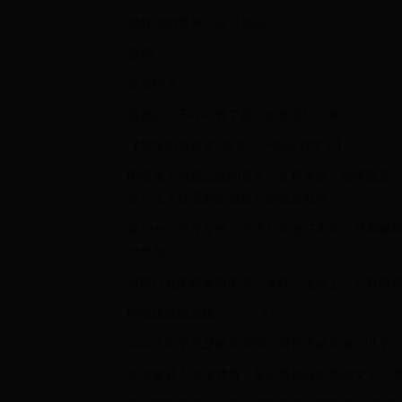
说好隐婚替身、白月光呢？
这婚……
还离吗？
退婚后，不小心怀了权臣的崽温轻 / 著
【疯批明艳贵女×表里不一国公府世子】
明蕴是京城最恣意的贵女，生母早逝，婚事既定
算什么？她要的是他背后的家族权势。
直到一个脏兮兮的小团子扑到她马车前，哭着喊
全然相同。
可断口处的棱角硌的掌心发红。这世上，岂有两
明蕴缓缓眯起眼：“……？”
——这崽子竟是她和荣国公府世子戚清徽的儿子
戚清徽其人清冷矜贵，最厌恶艳丽张扬的女子，