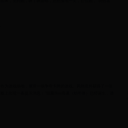
出来，见到她，眯了眯眼睛，忽然倏地一笑，拦住她，“明熙县
”
球作为游戏场地，展开一场争夺卡牌的游戏。风翎意外获得了一张
上出现一条提示消息：“隐藏Boss母巢（幼年体）已经诞生，请