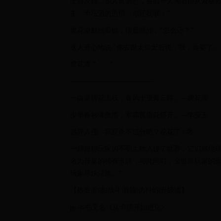
受封次日，她入宫谢恩，迎面一人黑着脸从紫极殿
主，半坛酒的恩情，你还我呗！”
虞花凌默然看他，很是意外，“怎么还？”
这人开心地说:“你去跟太皇太后说，我，你要了。
虞花凌:“……”
————————————
一曲凌霄花上枝，春风十里青云路。—虞花凌
少年春衫薄微雨，寒霜覆雪花盛开。—李安玉
诡异入侵，我反杀不过分吧？花花了 / 著
一群自称玩家的不明生物入侵了世界，它们将地
名为母巢的稀有卡牌，与此同时，全世界玩家的面板
玩家尽快清除。”
【热血|励志|战斗|冒险|伪科幻|升级流】
ps.本书又名《从卡牌开始进化》