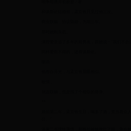
明争暗诱月初姣姣 / 著
和谈斯屹结婚前，孟京攸只见过他三次。
商业联姻，协议隐婚，为期三年。
那时她刚失恋。
满腔爱意追了多年的前男友，跟她说：“我们不合
同样爱而不得的，还有谈斯屹。
据说：
他有白月光，与孟京攸眉眼相似。
敢情，
就连联姻，也是找了个相似的替身。
**
婚后第二年，孟京攸生日，喝多了酒，竟当着众人
公。”
谈家二爷理性薄情，那晚却被她撩红了眼，靠在她