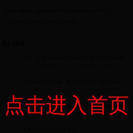
美图V4s报价多少钱 报价是停产上市销售时间2016年05月
淘宝丢件怎么处理三倍赔偿？丢件找谁？
热门推荐
特步：科技创新颠覆行业格局，在世界跑道刷新中
国速度
特步：科技创新颠覆行业格局，在世界跑道刷新中国速度...
精選15首深夜歌曲：獻給黑夜還是不睡覺的你，聽
著聽著就哭了
精選15首深夜歌曲：獻給黑夜還是不睡覺的你，聽著聽著就哭了...
点击进入首页
14个有效的自媒体视频流量获取策略：详细指南与
实例
14个有效的自媒体视频流量获取策略：详细指南与实例...
钉钉管理怎么设置排班表？