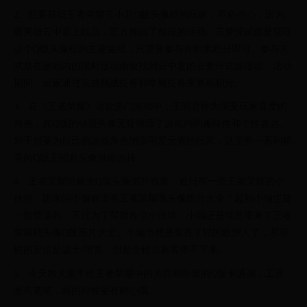
2、想要获得王者荣耀云小君Q版头像框的玩家，不必担心，因为
新英雄云中君上线后，官方推出了相应的活动。云梦泽试炼是获取
这个Q版头像框的主要途径，只需要参与并积累积分即可。参与方
式是在游戏内的限时活动面板找到云中君的云梦泽试炼活动。活动
期间，玩家通过完成挑战任务和常规任务来累积积分。
3、在《王者荣耀》这款热门游戏中，王昭君作为深受玩家喜爱的
角色，其Q版的动漫头像无疑增添了游戏内的趣味性和个性表达。
对于想要为自己的游戏角色增添可爱元素的玩家，这里有一系列精
美的Q版王昭君头像供你选择。
4、王者荣耀铠最全Q版头像图片收集，近日有一些王者荣耀的小
伙伴，跑来问小编有没有王者荣耀凯头像图片大全？起初小编也是
一脸懵逼的，不过为了帮助各位小伙伴，小编还是特意带来了王者
荣耀铠头像Q版图片大全。小编当然是集齐了铠的欧洲人了，尽管
铠的定位是战士/坦克，但是全程当刺客停不下来。
5、今天教大家手绘王者荣耀中的大乔和孙策的Q版卡通画，工具
是马克笔，画的时候要有耐心哦。