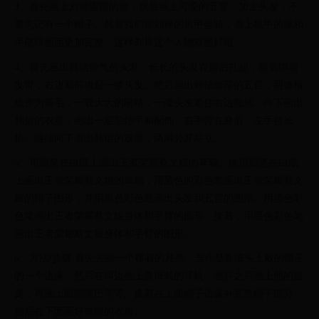
3、首先画上刘禅圆圆的脸，然后画上可爱的五官，加上头发，不
要忘记有一个帽子。然后我们画刘禅的机甲坐骑，画上机甲的腿和
手使得画面更加完整。这样刘禅这个人物就画好啦。
4、首先画出韩信帅气的头发，长长的头发在脑后扎起，额前绑着
发带，右边额前挑起一缕头发。然后画出韩信脸部的五官，两道横
线作为眉毛，一双大大的眼睛，一缕头发遮住右边脸颊。向下画出
韩信的衣服，画出一层层铠甲和配饰，右手背在身后，左手持长
枪。继续向下画出韩信的双腿，两脚分开站立。
5、用铅笔在白纸上画出王者荣耀蔡文姬的草稿。使用铅笔在白纸
上画出王者荣耀蔡文姬的草稿，用黑色的彩色笔画出王者荣耀蔡文
姬的帽子图形，并用黑色彩色笔画出头发和五官的图形。用黑色彩
色笔画出王者荣耀蔡文姬身体和手臂的图形。接着，用黑色彩色笔
画出王者荣耀蔡文姬身体和手臂的图形。
6、方法/步骤 首先先画一个横着的月亮，当作是鲁班头上戴的帽子
的一个边缘。然后在两边画上鲁班戴的耳机，画好之后画上他的脸
庞，再画上眼睛嘴巴等等。接着在上面帽子边缘补完整帽子部分，
然后在下面画好鲁班的衣服。