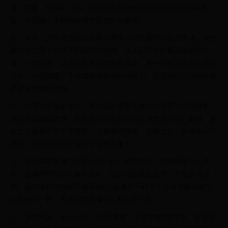
者，荣耀，版#92；大全 如果想问英雄的话我比较建议直接看图
鉴，有英雄名字和技能属性甚至外号都有。
10、最后，少吃冰画师的头像则展现了公孙离的俏皮与灵动，她的
眼神中充满了对战斗的期待与热情，让人忍不住想要追随她的步
伐，一探究竟。这些公孙离的壁纸和头像，每一张都是画师们用心
之作，不仅体现了王者荣耀角色的独特魅力，更是他们对游戏世界
艺术化的独特诠释。
11、仅限安卓设备更改。首先玩家需要在微信的设置中找到隐私，
然后点击授权管理。在授权管理里面找到王者荣耀并进行删除。删
除之后重新登录王者荣耀，选择微信登录。选择之后，会弹出一个
页面，选择新建用户就可以设置头像了。
12、王者荣耀头像可以和qq不一样。登录游戏，选择新建个人资
料，选择你想用的头像和昵称，选择你新建的信息，然后登录游
戏，这时候你的游戏头像就和QQ头像不一样了！王者荣耀头像怎
么和qq不一样：王者荣耀头像可以和qq不一样。
13、操作环境：iPhone13，IOS11系统，王者荣耀6版本等。打开王