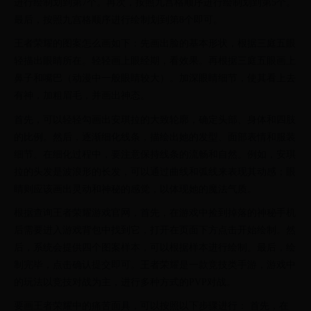
进行绘制划到第7个。再次，按照九宫格顺序进行绘制划到第5个。
最后，按照九宫格顺序进行绘制划到第8个即可。
王者荣耀的图案怎么画如下：先画出脸的基本形状，根据三庭五眼
轻描出眼睛所在。轻轻画上眼经期，看效果。再根据三庭五眼画上
鼻子和嘴巴（动漫中一般眼睛较大）。加深眼睛细节，使其看上去
有神，加粗眉毛，并画出神态。
首先，可以轻轻勾画出安琪拉的大致轮廓，确定头部、身体和四肢
的比例。然后，逐渐细化线条，描绘出她的发型、面部表情和服装
细节。在细化过程中，要注意保持线条的流畅和自然。例如，安琪
拉的头发是波浪形的长发，可以通过曲线和弧线来表现其动感；眼
睛则应该画出灵动和神秘的感觉，以体现她的魔法气质。
根据查询王者荣耀游戏官网，首先，在游戏中捡到掉落的神秘手机
后需要进入游戏背包中找到它，打开在页面下方点击开始绘制。然
后，系统会提供四个图案样本，可以根据样本进行绘制。最后，绘
制完毕，点击确认提交即可。王者荣耀是一款竞技类手游，游戏中
的玩法以竞技对战为主，进行多种方式的PVP对战。
要画王者荣耀中的痛苦面具，可以按照以下步骤进行： 首先，在