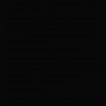
一帜，与其他女子不同，引人敬意。 貂蝉展现诱惑力，呼吁吕布
学习子龙的英勇，不要与自己争抢。
4、具体情况可以百 王者，荣耀，q版#92；图片 如果想问英雄的话
我比较建议直接看图鉴，有英雄名字和技能属性甚至外号都有。
具体情况可以百度搜【87G王者荣耀英雄图鉴大全】。 王者，荣
耀，版#92；大全 如果想问英雄的话我比较建议直接看图鉴，有英
雄名字和技能属性甚至外号都有。
王者荣耀铠最全Q版头像图片收集_凯头像图片帅气迷人
王者荣耀铠最全Q版头像图片收集，近日有一些王者荣耀的小伙
伴，跑来问小编有没有王者荣耀凯头像图片大全？起初小编也是一
脸懵逼的，不过为了帮助各位小伙伴，小编还是特意带来了王者荣
耀铠头像Q版图片大全。小编当然是集齐了铠的欧洲人了，尽管铠
的定位是战士/坦克，但是全程当刺客停不下来。
王者荣耀里的所有人物怎么画
先画出脸的基本形状，根据三庭五眼轻描出眼睛所在。轻轻画上眼
经期，看效果。再根据三庭五眼画上鼻子和嘴巴（动漫中一般眼睛