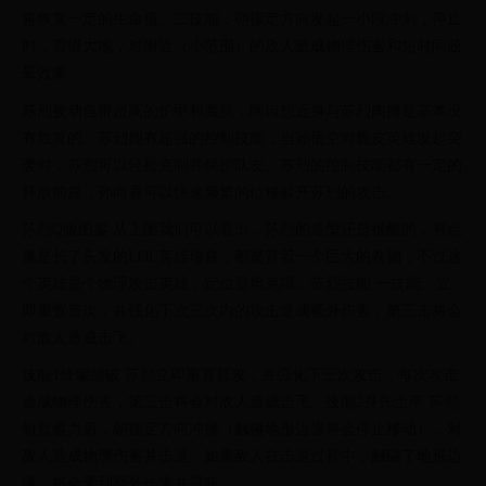
将恢复一定的生命值。二技能：朝指定方向发起一小段冲刺，停止
时，震慑大地，对附近（小范围）的敌人造成物理伤害和短时间眩
晕效果。
苏烈被动自带超高的护甲和魔抗，阿轲想近身与苏烈肉搏是基本没
有胜算的。苏烈拥有超强的控制技能，当孙悟空对脆皮英雄发起突
袭时，苏烈可以轻松克制并保护队友。苏烈的控制技能都有一定的
释放前摇，孙尚香可以快速频繁的位移躲开苏烈的攻击。
苏烈Q版图鉴 从上图我们可以看出，苏烈的造型还是很酷的，有点
像是长了头发的LOL英雄瑞兹，都是背着一个巨大的卷轴，不过这
个英雄是个物理攻击英雄，定位是坦克哦。苏烈技能 一技能：立
即重置普攻，并强化下次三次内的攻击造成额外伤害，第三击将会
对敌人造成击飞。
技能1烽烟踏破 苏烈立即重置普攻，并强化下三次攻击，每次攻击
造成物理伤害，第三击将会对敌人造成击飞。技能2身先士卒 苏烈
短暂蓄力后，朝指定方向冲撞（触碰地形边缘将会停止移动），对
敌人造成物理伤害并击退。如果敌人在击退过程中，触碰了地形边
缘，将会受到额外伤害并晕眩。