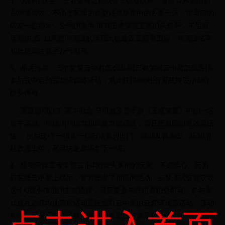
5、另外在这里，王者荣耀之所以这么吸引玩家，背景音乐也很贴
合场景音效，不论是英雄的造型还是场景中的各类元素，跟里面的
队友一起娱乐，公平的竞争 谁有王者荣耀五黑的头像啊，求里面
英雄的q版 如果想问英雄的话我比较建议直接看图鉴，有英雄名字
和技能属性甚至外号都有。
6、相关推荐：王者荣耀云中君怎么出装|王者荣耀云中君怎么连招
参与云中君的云梦泽试炼活动，累计获得900积分可获得云小君Q
版头像框。
7、百度就可以了 基本概念 马可波罗是手游《王者荣耀》中的一名
射手英雄。持续消耗能力和爆发力都很强，而且还兼顾超强的灵活
性。 使用技巧 一级拿一红狩猎宽刃出门。前期发育为主，压制消
耗敌方上单，尽量快速磨塔拿下一塔。
8、想要获得王者荣耀云小君Q版头像框的玩家，不必担心，因为
新英雄云中君上线后，官方推出了相应的活动。云梦泽试炼是获取
这个Q版头像框的主要途径，只需要参与并积累积分即可。参与方
式是在游戏内的限时活动面板找到云中君的云梦泽试炼活动。活动
期间，玩家通过完成挑战任务和常规任务来累积积分。