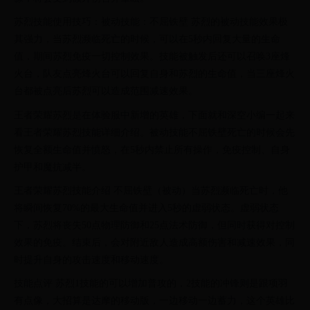
苏烈技能使用技巧：被动技能：不屈铁壁 苏烈的被动技能效果极
其强力，当苏烈濒临死亡的时候，可以在5秒内回复大量的生命
值，期间苏烈免疫一切控制效果。技能被触发后还可以召唤3座烽
火台，队友点亮烽火台可以回复自身和苏烈的生命值，当三座烽火
台都被点亮后苏烈可以造成范围减速效果。
王者荣耀苏烈是在体验服中新增的英雄，下面就和深空小编一起来
看王者荣耀苏烈技能详细介绍。被动技能不屈铁壁死亡的时候会先
恢复全额生命值并愤怒，在5秒内禁止所有操作，免疫控制、自身
护甲和魔抗减半。
王者荣耀苏烈技能介绍 不屈铁壁（被动）当苏烈濒临死亡时，他
将瞬间恢复70%的最大生命值并进入5秒的虚弱状态。虚弱状态
下，苏烈将丧失50点物理防御和25点法术防御，但同时获得对控制
效果的免疫。结束后，会对附近敌人造成高额伤害和减速效果，同
时提升自身的攻击速度和移动速度。
技能点评 苏烈1技能的可以增加普攻的，2技能的冲锋则是跟项羽
有点像，大招算是达摩的移动版，一边移动一边蓄力，这个英雄比