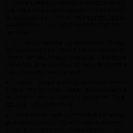
6、-08-10 谁有这两张图片的原图紫霞仙子和至尊宝王者荣耀情侣
头像，谢啦 8 2017-03-10 跪求这个头像的另一半 王者荣耀的紫霞
有没有至尊宝或孙悟空.. 19 2018-10-12 有没有王者荣耀兰陵王的q
版头像手绘的那种。 2017-07-20 求王者荣耀紫霞仙子和至尊宝的
QQ情侣头像。
7、法师，属于魔法伤害类英雄，法师类英雄分高爆发、突进和团
控等，出装以法术武器为主，高爆发类法师英雄具有高法师伤害的
法师技能，能在短时间内秒掉敌方魔抗低的英雄，团控类法师英雄
具有控制技能，能持续对敌方英雄造成法术伤害，突进类法师英雄
具有一定的位移技能，具有一定的灵活度。
8、百度就可以了 基本概念 马可波罗是手游《王者荣耀》中的一名
射手英雄。持续消耗能力和爆发力都很强，而且还兼顾超强的灵活
性。 使用技巧 一级拿一红狩猎宽刃出门。前期发育为主，压制消
耗敌方上单，尽量快速磨塔拿下一塔。
9、谁有王者荣耀五黑的头像啊，求里面英雄的q版 如果想问英雄
的话我比较建议直接看图鉴，有英雄名字和技能属性甚至外号都
有。 具体情况可以百度搜【87G王者荣耀英雄图鉴大全】。 王