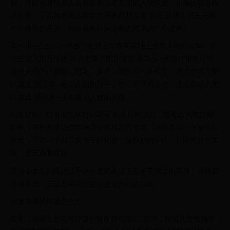
时，可能也有很多人会喜欢画王者荣耀的人物英雄。小编比较喜欢
玩鲁班，下面将鲁班的简笔笔画教程和大家 方法/步骤 1 首先先画
一个横着的月亮，当作是鲁班头上戴的帽子的一个边缘。
第一步--先画出一个圆，画好后在圆的基础上画出人物的脸型。请
点击输入图片描述 请点击输入图片描述 第二步--用自动铅笔轻轻
画出人物的的眼睛，眉毛，鼻子，嘴巴和一头长发。请点击输入图
片描述 第三步--画出人物的脖子，手，铠甲和上衣。请点击输入图
片描述 第四步--接着画出人物的衣服。
铅笔打稿，能看出大体特征即可 铅笔印擦淡些，能看出大致轮廓
即可，用肤色描边眼睛用淡绿色轻轻打个底，淡棕色勾一下眼眶双
眼皮，注意一下我们女生平时化妆，涂眼影的手法，从眼尾往内加
深，直至双眼皮处。
部分小学生利用自己手中一支笔画出了王者荣耀里的英雄，虽然都
是简笔画，但这些简笔画足以显示他们的功底。
王者荣耀的图案怎么画
首先，按照九宫格顺序进行绘制按住第2。其次，按照九宫格顺序