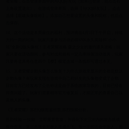
者荣耀，点击登录界面中的与QQ好友玩（如果已登录，就点击右
上角设置退出）。在游戏登录界面，选择【与QQ好友玩】。点击
选择【新建头像昵称】。添加自己想要设置的头像和昵称，然后点
击保存。
14、这个活动是本周最佳的福利，预计将在4月5日下午开启，持续
大约一周的时间。玩家只要参与活动必得SNK永久英雄和“小小
瑶”全新Q版头像框！王者荣耀攻略 森之少女的邀约通关攻略：玩
家只要在活动期间，参与对战和就有一定几率掉落活动道具，玩家
只要将道具将任意四个【樱】横竖连城一条线即可通过本关。
15、王者荣耀企鹅头像怎么恢复？为什么游戏里显示的全都是默认
企鹅头像？有玩家发现在游戏中自己和好友的头像都变成了企鹅，
目前官方已经发布了公告称这是由于系统故障导致的，目前已经在
排查问题了。玩家们需要稍等官方修复后，才能正常的查看自己以
及他人的头像。
《王者荣耀》苏烈Q版图鉴欣赏,苏烈技能分析。
苏烈技能 一技能：立即重置普攻，并强化下次三次内的攻击造成
额外伤害，第三击将会对敌人造成击飞。每一次挥击命中敌人，都