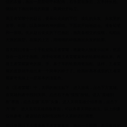
信的衣服，画出一层层铠甲和配饰，右手背在身后，左手持长枪。
继续向下画出韩信的双腿，两脚分开站立。
画王者荣耀中的赵云，要画出尖尖的下巴、凌乱的头发、头发里的
发带、剑眉，以及炯炯有神的眼睛。下面就开始画赵云。准备铅笔
和一张纸。先从赵云尖尖的下巴画起，画两条相交的弧线，勾勒出
大致的脸型。在脸的上方，用细细的碎线画出头发的轮廓。
首先我们准备一个手机登陆王者荣耀，将蒙奇人物显示出来，然后
放在一边对于画图。用手绘笔将王者荣耀蒙奇的轮廓给画出来。再
将王者荣耀蒙奇的脸、手、鼻子等的轮廓用笔加粗。这样，王者荣
耀的皮肤就手绘出来一个简单的样子了。给画好基本成型的王者荣
耀蒙奇先涂上一层基本的淡蓝色。
在《王者荣耀》中，关羽的画法如下：进入游戏，点击下方英雄。
在英雄列表中找到关羽。点击右下角“情报”按钮。进入“英雄剖
析”界面，点击左侧“关羽”头像。进入关羽英雄介绍界面，点击下
方“画”。进入关羽英雄画板界面，可以查看关羽的画法。以上步骤
仅供参考，建议结合实际情况和个人喜好进行调整。
可以使用以下步骤来画王者荣耀嬴政：画出一个圆圈，表示嬴政的