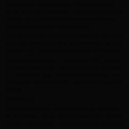
画纸上轻轻地画一个基本的面罩形状，可以用圆形或者椭圆形。
接下来，画出一个宽大而扭曲的嘴巴，可以让嘴巴张开或者呈现痛
苦的表情。你可以使用曲线和弯曲的线条来表达出痛苦的感觉。
在嘴巴两侧画上深深的皱纹，以突出痛苦的表情。
玩家可通过活动界面中，在左右两侧可以发现有2725，数字上的对
应一个图案，都对应了相关的图形。然后在手势图案中，输入相关
图案密码：2785，按照下图的顺序完成密码绘制，即可完成解锁。
画王者荣耀孙悟空的步骤如下： 绘制基本轮廓：首先，画出孙悟
空的头部和身体的基本形状，这有助于确定其在画布上的位置和比
例。 细化面部特征：接着，描绘出孙悟空独特的面部特征，包括
其灵动的眼睛、尖耳朵和咧开的嘴巴，这些特征赋予了他生动和顽
皮的形象。
王者荣耀怎么画
首先画出韩信帅气的头发，长长的头发在脑后扎起，额前绑着发
带，右边额前挑起一缕头发。然后画出韩信脸部的五官，两道横线
作为眉毛，一双大大的眼睛，一缕头发遮住右边脸颊。向下画出韩