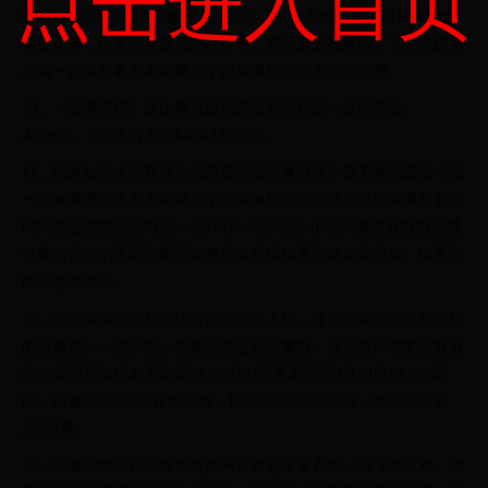
点击进入首页
9、王者荣耀马小超头像框怎么获得，马超上线，马小超头像框也
紧接而来，玩家们应该都想获得吧，感兴趣的玩家们，下面就跟着
小编一起来看看王者荣耀马小超头像框获得方法介绍吧。
10、《王者荣耀》是由腾讯游戏开发并运行的一款运营在
Android、IOS平台上的MOBA类手游。
11、玩家如何才能获得永久限定的镜头像框呢？接下来就跟随小编
一起来看看吧！王者荣耀小小镜头像框获取办法小小镜头像框获取
时间见证觉醒活动时间：3月31日-4月6日小小镜头像框获取办法通
过参与这次的见证觉醒活动有机会获得镜界突破自选宝箱、镜界觉
醒礼包等奖品。
12、王者荣耀的最新英雄西施已正式上线，随之而来的还有她独特
的头像框——西小施。想要获取这款头像框，以下是详细的获取方
法：首周折扣优惠不容错过：9月24日更新后至9月30日23：59期
间，西施原价588点券的英雄，折扣价只需388点券，相当于节省
200点券。
13、王者荣耀4月2日版本更新内容有花落草齐生、莺飞蝶双戏、踏