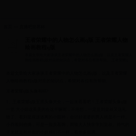
首页
>>
直播吧世界杯
王者荣耀中的人物怎么画q版 王者荣耀人物
绘画教程q版
本篇文章给大家谈谈王者荣耀中的人物怎么画q版，以及王者荣耀人
物绘画教程q版对应的知识点，希望对各位有所帮助。 王者荣耀q版
头像有吗? 1...
本篇文章给大家谈谈王者荣耀中的人物怎么画q版，以及王者荣耀
人物绘画教程q版对应的知识点，希望对各位有所帮助。
王者荣耀q版头像有吗?
1、王者荣耀q版五黑头像大全，一起来看看吧！王者荣耀头像q版
一览 大小姐这美美的在这干嘛呢，不用想，一定是刘皇叔又送礼
物了。看刘皇叔这迷离的小眼神，会讨好老婆的男人就是不一样。
小乔看到他俩，可是一脸羡慕啊，周瑜大人快学学刘皇叔。帅气的
子龙就是和外面的小妖精们不一样，看他多低调。