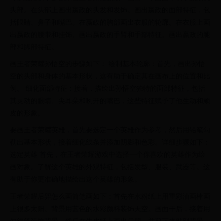
头部。在头部上画出嬴政的头发和发饰。画出嬴政的面部特征，包
括眼睛、鼻子和嘴巴。在嬴政的胸部画出衣服的轮廓。在衣服上画
出嬴政的腰带和挂饰。画出嬴政的手臂和手部特征。画出嬴政的腿
部和脚部特征。
画王者荣耀孙悟空的步骤如下： 绘制基本轮廓：首先，画出孙悟
空的头部和身体的基本形状，这有助于确定其在画布上的位置和比
例。 细化面部特征：接着，描绘出孙悟空独特的面部特征，包括
其灵动的眼睛、尖耳朵和咧开的嘴巴，这些特征赋予了他生动和顽
皮的形象。
要画王者荣耀英雄，首先要选定一个英雄作为参考，然后用铅笔勾
勒出基本形状，接着细化线条并添加阴影和色彩。详细步骤如下：
选定英雄 首先，在王者荣耀游戏中选择一个你喜欢的英雄作为绘
画对象。了解这个英雄的外观特征，包括发型、服装、武器等。这
有助于你更准确地描绘出这个英雄的形象。
王者荣耀后羿怎么画简笔画如下：首先在水粉纸上用重彩油画棒画
上很多太阳。背景用蓝色的水彩颜料装饰天空。画面干后，接着用