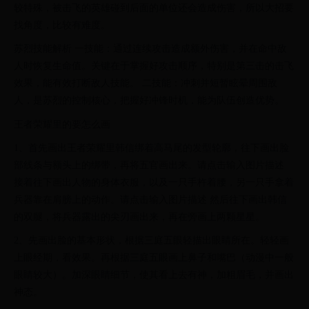
较特殊，被击飞的英雄碰到后面的单位还会造成伤害，所以大招要
找角度，比较有难度。
苏烈技能解析 一技能：通过连续攻击造成额外伤害，并在命中敌
人时恢复生命值。关键在于掌握好攻击顺序，特别是第三击的击飞
效果，能有效打断敌人技能。 二技能：冲刺并短暂眩晕周围敌
人，是苏烈的控制核心，把握好冲锋时机，能为队伍创造优势。
王者荣耀里的要怎么画
1、首先画出王者荣耀里韩信绑着高马尾的发型轮廓，往下画出脸
部线条与额头上的绑带，再将五官画出来。请点击输入图片描述
接着往下画出人物的身体衣服，以及一只手杵着腰，另一只手拿着
兵器靠在肩膀上的动作。请点击输入图片描述 然后往下画出韩信
的双腿，将兵器露出的尖刃画出来，再在旁画上两颗星星。
2、先画出脸的基本形状，根据三庭五眼轻描出眼睛所在。轻轻画
上眼经期，看效果。再根据三庭五眼画上鼻子和嘴巴（动漫中一般
眼睛较大）。加深眼睛细节，使其看上去有神，加粗眉毛，并画出
神态。