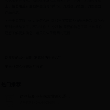
勾线笔装饰背景。然后在牛皮纸上画出后羿，并剪下来贴到背景
上。接着用重彩油画棒画出弓箭和箭。最后画出地面，调整画面，
作品完成。
关于王者荣耀中的人物怎么画q版和王者荣耀人物绘画教程q版的介
绍到此就结束了，不知道你从中找到你需要的信息了吗 ？如果你
还想了解更多信息，请关注52手游网的更新。
刘嘉玲的出生日期_刘嘉玲的生辰八字
苹果4S怎么恢復出厂设置
热门推荐
这些新职业带来就业新机遇→
这些新职业带来就业新机遇→...