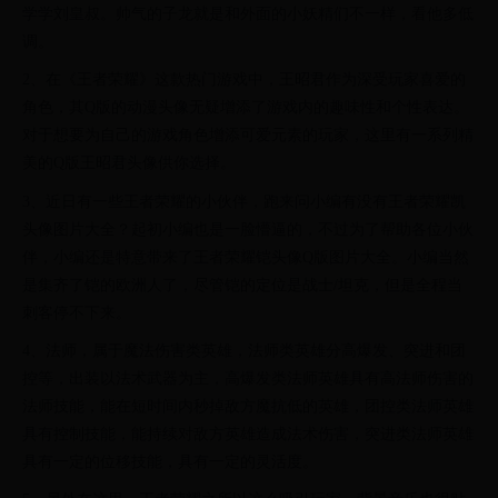
学学刘皇叔。帅气的子龙就是和外面的小妖精们不一样，看他多低
调。
2、在《王者荣耀》这款热门游戏中，王昭君作为深受玩家喜爱的
角色，其Q版的动漫头像无疑增添了游戏内的趣味性和个性表达。
对于想要为自己的游戏角色增添可爱元素的玩家，这里有一系列精
美的Q版王昭君头像供你选择。
3、近日有一些王者荣耀的小伙伴，跑来问小编有没有王者荣耀凯
头像图片大全？起初小编也是一脸懵逼的，不过为了帮助各位小伙
伴，小编还是特意带来了王者荣耀铠头像Q版图片大全。小编当然
是集齐了铠的欧洲人了，尽管铠的定位是战士/坦克，但是全程当
刺客停不下来。
4、法师，属于魔法伤害类英雄，法师类英雄分高爆发、突进和团
控等，出装以法术武器为主，高爆发类法师英雄具有高法师伤害的
法师技能，能在短时间内秒掉敌方魔抗低的英雄，团控类法师英雄
具有控制技能，能持续对敌方英雄造成法术伤害，突进类法师英雄
具有一定的位移技能，具有一定的灵活度。