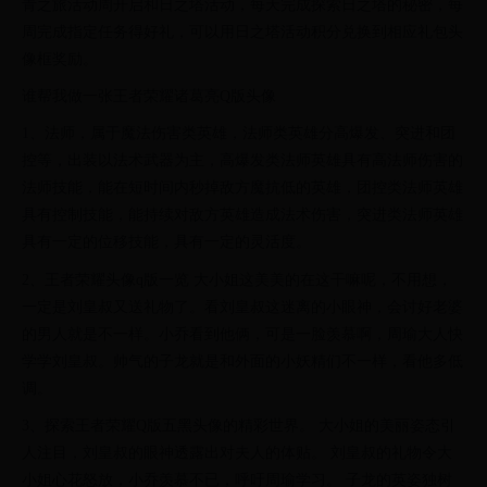
青之旅活动周开启和日之塔活动，每天完成探索日之塔的秘密，每
周完成指定任务得好礼，可以用日之塔活动积分兑换到相应礼包头
像框奖励。
谁帮我做一张王者荣耀诸葛亮Q版头像
1、法师，属于魔法伤害类英雄，法师类英雄分高爆发、突进和团
控等，出装以法术武器为主，高爆发类法师英雄具有高法师伤害的
法师技能，能在短时间内秒掉敌方魔抗低的英雄，团控类法师英雄
具有控制技能，能持续对敌方英雄造成法术伤害，突进类法师英雄
具有一定的位移技能，具有一定的灵活度。
2、王者荣耀头像q版一览 大小姐这美美的在这干嘛呢，不用想，
一定是刘皇叔又送礼物了。看刘皇叔这迷离的小眼神，会讨好老婆
的男人就是不一样。小乔看到他俩，可是一脸羡慕啊，周瑜大人快
学学刘皇叔。帅气的子龙就是和外面的小妖精们不一样，看他多低
调。
3、探索王者荣耀Q版五黑头像的精彩世界。 大小姐的美丽姿态引
人注目，刘皇叔的眼神透露出对夫人的体贴。 刘皇叔的礼物令大
小姐心花怒放，小乔羡慕不已，呼吁周瑜学习。 子龙的英姿独树