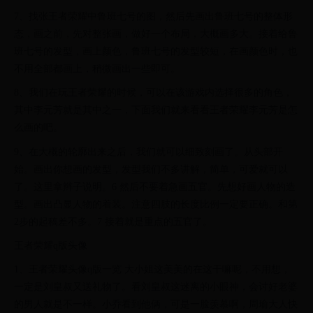
7、找张王者荣耀中鲁班七号的图，然后先画出鲁班七号的整体形
态，画之前，先对整张画，做好一个布局，大概画多大。接着给鲁
班七号的发型，画上颜色，鲁班七号的发型较短，在画颜色时，也
不用全部都画上，稍微画出一些即可。
8、我们在玩王者荣耀的时候，可以在该游戏内选择很多的角色，
其中李元芳就是其中之一，下面我们就来看看王者荣耀李元芳是怎
么画的吧。
9、在大概的轮廓出来之后，我们就可以细致刻画了。从头部开
始。画出你想画的发型，发型我们不多讲解，简单，可爱就可以
了。这里拿辫子说明。6 然后不要着急画五官。先想好画人物的造
型。画出凸显人物的着装。注意四肢的长度比例一定要正确。和第
2步的起稿差不多。7 接着就是重点的五官了。
王者荣耀q版头像
1、王者荣耀头像q版一览 大小姐这美美的在这干嘛呢，不用想，
一定是刘皇叔又送礼物了。看刘皇叔这迷离的小眼神，会讨好老婆
的男人就是不一样。小乔看到他俩，可是一脸羡慕啊，周瑜大人快