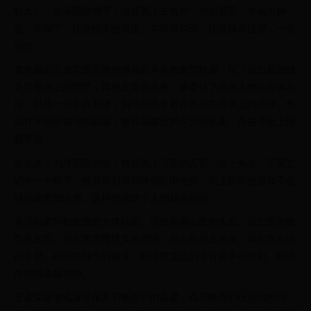
较大）。加深眼睛细节，使其看上去有神，加粗眉毛，并画出神
态。画帽子，注意帽子的弧度。勾线笔勾线，注意线条连贯，一笔
到位。
首先画出王者荣耀里韩信绑着高马尾的发型轮廓，往下画出脸部线
条与额头上的绑带，再将五官画出来。接着往下画出人物的身体衣
服，以及一只手杵着腰，另一只手拿着兵器靠在肩膀上的动作。然
后往下画出韩信的双腿，将兵器露出的尖刃画出来，再在旁画上两
颗星星。
首先画上刘禅圆圆的脸，然后画上可爱的五官，加上头发，不要忘
记有一个帽子。然后我们画刘禅的机甲坐骑，画上机甲的腿和手使
得画面更加完整。这样刘禅这个人物就画好啦。
先用铅笔勾勒出凯的大体轮廓。用铅笔画出凯的头发。画出凯的脸
型及五官。画出凯宽厚结实的肩膀。画出凯的上半身。画出凯右边
的手臂。画出凯帅气的裙带。画出凯左边的手臂及手中的剑。画出
凯的两条腿和脚。
王者荣耀游戏深受很多召唤师们的喜爱，在召唤师们玩游戏的同