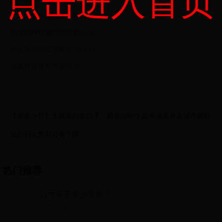
点击进入首页
手工编织杯垫及隔热套09-19
如何用棒针编织圆凳套03-21
旧毛衣编织红酒套方法01-18
立夏斗蛋优秀作文01-25
【亲亲小贷】无视黑白老口子，最高5000下款申请条件及操作教程
没想到大世界还有下限
热门推荐
21寸等于多少厘米？
21寸等于多少厘米？...