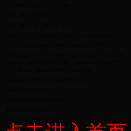
小可以根据自己设计的蛋套大小而定。
步骤4：相邻的绳子系在一起。
步骤5：两端的`绳子系好后再一起收口
步骤6：最上面的一圈系好后，以此类推，下面也继续这样，。
步骤7：编织到足够长度，下面收口，就是普通打结方式。
立夏蛋套就编织好了，这里用的蓝色线编织的蛋套，亲们可以选择
不同颜色，这样编织的蛋套更好看了，将蛋放入用彩线编织的蛋套
中，相互馈送。或挂在孩子胸前，或挂在帐子上。
【立夏编织蛋套教程教你怎么编蛋套】相关文章：
蛋套编织图解教程08-28
2017年立夏编织蛋套教程大全03-03
毛线水杯套编织教程09-09
毛线编织桌椅脚套教程09-07
手工编织杯套的方法09-24