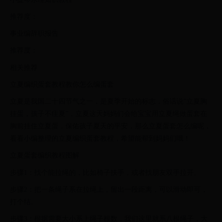
推荐度：
事业编辞职报告
推荐度：
相关推荐
立夏编织蛋套教程教你怎么编蛋套
立夏是我国二十四节气之一，是夏季开始的标志，俗话说“立夏胸
挂蛋，孩子不疰夏”，立夏这天妈妈们会给宝宝用立夏绳做蛋套在
胸前挂住立夏蛋，保佑孩子夏天的平安，那么立夏蛋套怎么编呢，
看看小编整理的立夏编织蛋套教程，希望能帮到妈妈们哦！
立夏蛋套编织教程图解
步骤1：找个能拉绳的，比如椅子扶手，或者找朋友双手拉开。
步骤2：把一条绳子系在拉绳上，留出一段距离，可以滑动即可，
打个结。
步骤3：根据需要大小系上绳子根数，我们这里就系八根绳子，大