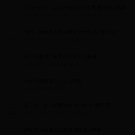
军地一家亲，新沂市四套班子领导走访慰问驻新部
队
军地一家亲，新沂市四套班子领导走访慰问驻新部队...
淘宝一元秒杀入口在哪里？活动规则是什么？
淘宝一元秒杀入口在哪里？活动规则是什么？...
永不消逝的川东北巫风傩俗与傩戏
永不消逝的川东北巫风傩俗与傩戏...
火影忍者螺旋丸怎么画教程
火影忍者螺旋丸怎么画教程...
猜一猜：古代长度单位“仞”和“丈”哪个更长
猜一猜：古代长度单位“仞”和“丈”哪个更长...
网站访问全过程涉及的网络协议详解