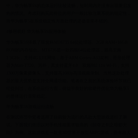
中，华为畅享5S的总体运行比较流畅，短时间内并没有出现重启发
热的情况。考虑到购买此价位的用户一般比较注重系统的稳定性，
而华为畅享5在系统稳定性方面处理的还是非常不错的。
4够用就好 华为畅享5S应用体验
华为畅享5S搭载了联发科MT6735 64位处理器、2GB RAM+16GB
ROM的内存组合。MT6735是一款四核64位处理器，最高主频
1.5GHz，支持4G LTE网络，基于ARM Cortex-A53架构，图形处理
器为Mali-T720。另外，其支持蓝牙4.0、双频802.11n Wi-Fi，支持
1300万像素摄像头，支持最高1080p高清视频录制。当然这款处理
器的最大优势是支持全网通功能。笔者在之前的系统体验环节就已
经提到过，在系统运行方面，得益于良好的软硬件优化华为畅享5
的整体运行非常稳定。
华为畅享5S游戏运行流畅
在测试环节中笔者选用了目前较为流行的几款大型游戏进行了测
试。下面我们依旧以对手机性能要求较高的《掠夺之剑之暗影大
陆》为例。这款游戏是一款全3D世界开放型ARPG游戏，拥有超大