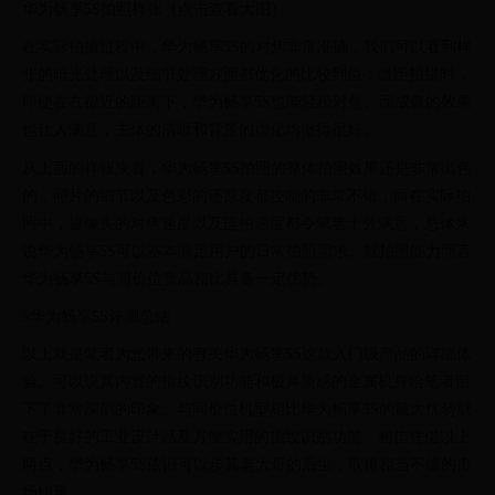
华为畅享5S拍照样张（点击查看大图）
在实际拍摄过程中，华为畅享5S的对焦非常准确，我们可以看到样
张的暗光处理以及细节处理方面都优化的比较到位；微距拍摄时，
即使在在很近的距离下，华为畅享5S也能轻松对焦。而成像的效果
也让人满意，主体的清晰和背景的虚化均做得很好。
从上面的样张来看，华为畅享5S拍照的整体拍照效果还是非常出色
的，照片的细节以及色彩的还原度都控制的非常不错，而在实际拍
照中，摄像头的对焦速度以及连拍速度都令笔者十分满意，总体来
说华为畅享5S可以基本满足用户的日常拍照需求。就拍照能力而言
华为畅享5S与同价位竞品相比具备一定优势。
5华为畅享5S评测总结
以上就是笔者为您带来的有关华为畅享5S这款入门级产品的详细体
验。可以说其内置的指纹识别功能和极具质感的金属机身给笔者留
下了非常深刻的印象。与同价位机型相比华为畅享5S的最大优势就
在于良好的工业设计感及方便实用的指纹识别功能。相信凭借以上
两点，华为畅享5S依旧可以步其老大哥的后尘，取得相当不错的市
场销量。