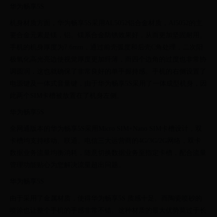
华为畅享5S
机身材质方面，华为畅享5S采用AL5052铝合金材质，Al5052的主
要合金元素是镁，铝。镁系合金防锈效果好，从而更加坚固耐用。
手机的机身厚度为7.6mm，通过前壳弧度和后壳C角处理，二次阳
极氧化高光亮边使视觉厚度更加纤薄，而四个边角的过度也非常协
调圆润，这也就确保了非常良好的单手握持感。手机的右侧设置了
电源键及一体式音量键，由于华为畅享5S采用了一体成型机身，因
此两个SIM卡槽被放置在了机身左侧。
华为畅享5S
全网通版本的华为畅享5S采用Micro SIM+Nano SIM卡槽设计，双
卡槽均支持移动、联通、电信三大运营商的4G/3G/2G网络，双卡
数据业务流量均衡消耗，随意切换数据业务至指定卡槽，配合流量
管理功能贴心为您解决流量超出问题。
华为畅享5S
由于采用了金属材质，使得华为畅享5S 质感十足。而陶瓷喷砂的
喷涂也让整个手机的手感非常不错。这种材质的最大优势莫过于长