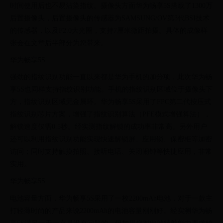
时间使用后也不易沾染指纹。摄像头方面华为畅享5S搭载了1300万
后置摄像头，后置摄像头的传感器为SAMSUNG/OV第3代BSI技术
的传感器，以及F2.0大光圈，支持7厘米微距拍摄。具体的成像样
张会在文章后半部分为您带来。
华为畅享5S
强劲的指纹识别功能一直以来都是华为手机的加分项，此次华为畅
享5S也同样支持指纹识别功能。手机的指纹识别区域位于摄像头下
方，指纹识别区域无金属环。华为畅享5S采用了FPC第二代按压式
指纹识别芯片方案，增强了指纹识别算法（PFE模式增强算法），
解锁速度仅需0.5秒。经实测指纹解锁的成功率非常高。另外用户
还可以利用指纹识别功能实现快速解锁屏、应用锁、保密柜等加密
访问；同时支持触摸拍照、接听电话、关闭闹钟等快捷应用，非常
实用。
华为畅享5S
电池容量方面，华为畅享5S采用了一枚2200mAh电池，对于一款主
打轻薄时尚的产品来说2200mAh的电池容量刚刚好。经实测华为畅