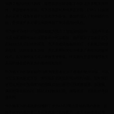
采用了相同的设计风格，据悉目前已经适配了市面上大多数常用软
件，界面整体性很强。而下拉界面和系统界面方面，EMUI 3.1则更
多的采用了线条等扁平化元素作为装饰。通知栏加入了时间轴的功
能，而快捷开关方面也依旧维持了简洁易用的风格。
华为畅享5S也针对电池续航能力推出了智能省电插件，该插件可通
过添加桌面插件或在设置菜单中可以看到。插件显示了目前手机可
用时间以及后台耗电应用。而开启超级省电模式后，手机将只能使
用电话、信息等基本功能，而此界面则类似与很多厂商推出的极简
模式。在应急情况下可以有效节省电量。经实测在开启智能节电开
关后的确会提供更多的电池续航时间。
华为畅享5S的魅影触控功能为使用者提供了便捷的使用体验。可以
自定义某些英文字母，来实现开启其他任何APP的功能。另外我们
还可以利用华为畅享5S的指纹识别功能进行快速解锁屏、应用锁、
保密柜等加密访问；同时支持触摸拍照、接听电话、关闭闹钟等快
捷应用。
华为畅享5S的系统依旧维持了华为EMUI简洁流畅的用户体验，另
外手机中内置的第三方应用也是可以卸载的。在几天的使用过程