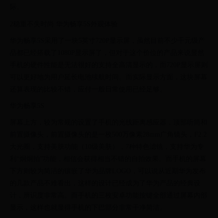
际。
2稳重不失时尚 华为畅享5S外观体验
华为畅享5S采用了一块5英寸720P显示屏，虽然目前不少千元级产
品都已经搭载了1080P显示屏了，但对于这个价位的产品来说显然
手机的硬件性能是无法很好的支持全高清显示的，而720P显示屏则
可以更好地为用户延长电池续航时间。而实际显示方面，这块屏幕
还算表现的比较不错，应付一般日常使用已经足够。
华为畅享5S
屏幕上方，较为常规的设置了手机的光线距离感应器，顶部听筒和
前置摄像头，前置摄像头的是一枚500万像素28mm广角镜头，F2.2
大光圈，支持美肤功能（10级美肤），7种特色滤镜，支持华为专
利“炯炯拍”功能，相信会获得相当不错的自拍效果。而手机的屏幕
下方则较为简洁的镶嵌了华为品牌LOGO，可以说从近期华为发布
的几款产品不难看出，这样的设计已经成为了华为产品的经典设
计，辨识度非常高。而手机的三枚安卓功能按键全部通过屏幕内部
显示，这样也就显得手机的下巴部分非常干净简洁。