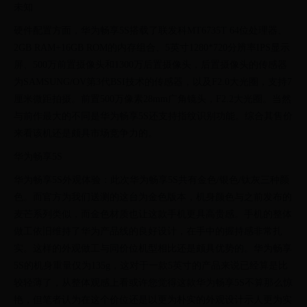
未知
硬件配置方面，华为畅享5S搭载了联发科MT6735T 64位处理器、
2GB RAM+16GB ROM的内存组合、5英寸1280*720分辨率IPS显示
屏、500万前置摄像头和1300万后置摄像头，后置摄像头的传感器
为SAMSUNG/OV第3代BSI技术的传感器，以及F2.0大光圈，支持7
厘米微距拍摄。前置500万像素28mm广角镜头，F2.2大光圈。当然
与前作最大的不同是华为畅享5S还支持指纹识别功能。综合其售价
来看该机还是颇具市场竞争力的。
华为畅享5S
华为畅享5S外观体验：此次华为畅享5S共有金色/银色/钛灰三种颜
色。而官方为我们送测的这台为金色版本，机身颜色与之前发布的
麦芒系列类似，而金色材质也让这款手机更具高贵感。手机的整体
做工依旧维持了华为产品线的良好设计，在手中的握持感非常扎
实。这样的外观做工与同价位机型相比还是颇具优势的。华为畅享
5S的机身重量仅为135g，这对于一款5英寸的产品来说已经算是比
较轻薄了，从整体观感上看或许您觉得这款华为畅享5S不算那么惊
艳，但笔者认为在这个价位还是以更为朴实的外观设计示人更为实