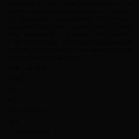
纵观目前千元机市场，由于不少品牌一味的强调性价比，在一些产
品的细节方面处理的比较粗糙，这里包括系统优化，产品外观做工
等等。这里面包括非常火爆的互联网品牌手机，不少用户在收到产
品后纷纷反馈产品存在不少缺陷，从而给用户带来了非常不好的用
户体验。就销售数据来看，千元机市场拥有一个非常大的消费群
体。而华为畅享系列的推出，凭借富有诚意的硬件配置及良好的硬
件做工获得了非常不错的市场反响。而此次全新的华为畅享5S较前
作有何升级之处呢？首先请看参数详解。
华为畅享5S基本参数
操作系统
EMUI 3.1
屏幕
5.0英寸 720P显示屏
摄像头
1300万后置+500万前置