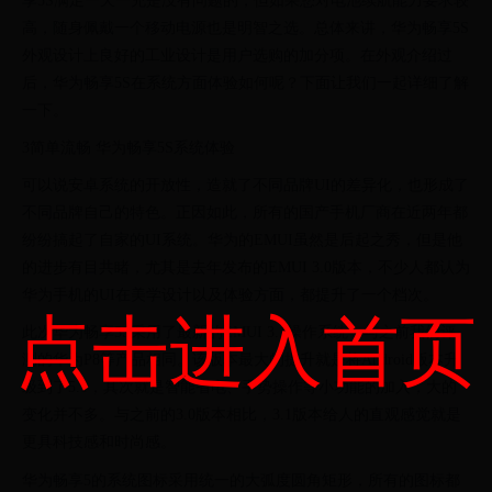
享5S满足一天一充是没有问题的，但如果您对电池续航能力要求较
高，随身佩戴一个移动电源也是明智之选。总体来讲，华为畅享5S
外观设计上良好的工业设计是用户选购的加分项。在外观介绍过
后，华为畅享5S在系统方面体验如何呢？下面让我们一起详细了解
一下。
3简单流畅 华为畅享5S系统体验
可以说安卓系统的开放性，造就了不同品牌UI的差异化，也形成了
不同品牌自己的特色。正因如此，所有的国产手机厂商在近两年都
纷纷搞起了自家的UI系统。华为的EMUI虽然是后起之秀，但是他
的进步有目共睹，尤其是去年发布的EMUI 3.0版本，不少人都认为
华为手机的UI在美学设计以及体验方面，都提升了一个档次。
点击进入首页
此次华为畅享5S采用了最新的EMUI 3.1操作系统，与之前我们评
测的华为P8等产品相同。该版本最大的提升就是将Android版本升
级到了5.1，其次就是智能省电、手势操作等小功能的加入，大的
变化并不多。与之前的3.0版本相比，3.1版本给人的直观感觉就是
更具科技感和时尚感。
华为畅享5的系统图标采用统一的大弧度圆角矩形，所有的图标都