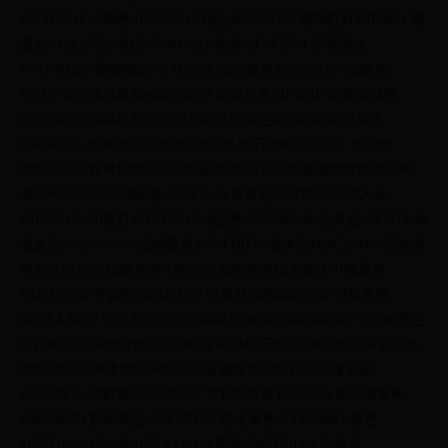
#5F9F9F18 冷铜色#D9871919 铜色#B8733320 珊瑚红#FF7F0021 紫
蓝色#42426F22 深棕#5C403323 深绿#2F4F2F24 深铜绿色
#4A766E25 深橄榄绿#4F4F2F26 深兰花色#9932CD27 深紫色
#871F7828 深石板蓝#6B238E29 深铅灰色#2F4F4F30 深棕褐色
#97694F32 深绿松石色#7093DB33 暗木色#855E4234 淡灰色
#54545435 土灰玫瑰红色#85636336 长石色#D1927537 火砖色
#8E232338 森林绿#238E2339 金色#CD7F3240 鲜黄色#DBDB7041
灰色#C0C0C042 铜绿色#527F7643 青黄色#93DB7044 猎人绿
#215E2145 印度红#4E2F2F47 浅蓝色#C0D9D946 土黄色#9F9F5F48
浅灰色#A8A8A849 浅钢蓝色#8F8FBD59 浅木色#E9C2A660 石灰绿
色#32CD3261 桔黄色#E4783362 褐红色#8E236B63 中海蓝色
#32CD9964 中蓝色#3232CD65 中森林绿#6B8E2366 中鲜黄色
#EAEAAE67 中兰花色#9370DB68 中海绿色#426F4269 中石板蓝色
#7F00FF70 中春绿色#7FFF0071 中绿松石色#70DBDB72 中紫红色
#DB709373 中木色#A6806474 深藏青色#2F2F4F75 海军蓝
#23238E76 霓虹篮#4D4DFF77 霓虹粉红#FF6EC778 新深藏青色
#00009C79 新棕褐色#EBC79E80 暗金黄色#CFB53B81 橙色
#FF7F0082 橙红色#FF240083 淡紫色#DB70DB84 浅绿色