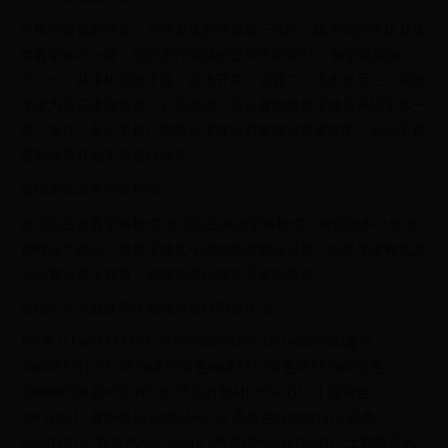
手机中微信的字体，与你系统的字体是一致的。因不同的手机具体
查看字体不一致，现在进行测试的是华为荣耀5X。验证结果如
下：一，从手机顶部下拉，点击开关、设置二，点击显示三，系统
字体为方正隶变体四，打开微信，可以看到微信字体与系统字体一
致。备注：各个手机厂商默认字体没有发现过隶变体的，所以不再
重新设置其他字体进行验证。。
微信怎么设置字体样式
微信怎么设置字体样式,微信怎么修改字体样式，相信很多小伙伴
都有这个疑问。微信字体大小相信大家都会设置，但是字体样式怎
么设置还真不知道。虽然说微信现在不支持修改...。
微信公众号默认字体颜色六位代码是什么
1白色2113#FFFFFF2红色#FF00003绿色5261#00FF004蓝色
#0000FF5牡丹红#FF00FF6青色#00FFFF7黄色#FFFF008黑色
#0000009海蓝#70DB9310 巧克力色4102#5C331711 蓝紫色
#9F5F9F12 黄铜色1653#B5A64213 亮金色#D9D91914 棕色
#A67D3D15 青铜色#8C785316 2号青铜色#A67D3D17 士官服蓝色