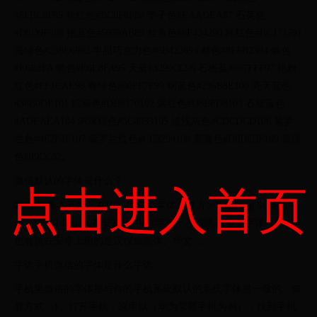
#8FBC8F85 粉红色#BC8F8F86 李子色#EAADEA87 石英色
#D9D9F388 艳蓝色#5959AB89 鲑鱼色#6F424290 猩红色#BC171791
海绿色#238E6892 半甜巧克力色#6B422693 赭色#8E6B2394 银色
#E6E8FA 银色#E6E8FA95 天蓝#3299CC96 石板蓝#007FFF97 艳粉
红色#FF1CAE98 春绿色#00FF7F99 钢蓝色#236B8E100 亮天蓝色
#38B0DE101 棕褐色#DB9370102 紫红色#D8BFD8103 石板蓝色
#ADEAEA104 浓深棕色#5C4033105 淡浅灰色#CDCDCD106 紫罗
兰色#4F2F4F107 紫罗兰红色#CC3299108 麦黄色#D8D8BF109 黄绿
色#99CC32。
微信默认的字体是什么？
点击进入首页
微信6.0版本开始：在IOS上“中文字体：苹方／PingFang SC英文字
体：SF UI Display在安卓上“中文字体：思源黑体英文字体：Robot
也有说在安卓上用的是汉仪旗黑体、华文...。
字体手机微信的字体是什么字体
手机里微信的字体是与你的手机系统默认的系统字体是一致的。查
看方式：1、打开手机，这里以（华为荣耀手机为例），找到手机