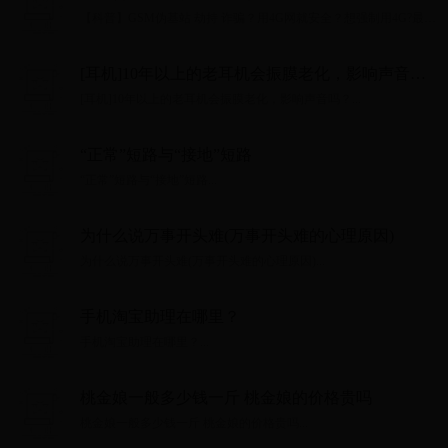
想强制用4G?最详细的科普教程在此！
【科普】GSM伪基站 劫持 诈骗？用4G网就安全？想强制用4G?最详
细的科普教程在此！...
[耳机]10年以上的老耳机会振膜老化，影响声音
吗？
[耳机]10年以上的老耳机会振膜老化，影响声音吗？...
“正常”短路与“接地”短路
“正常”短路与“接地”短路...
为什么说万事开头难(万事开头难的心理原因)
为什么说万事开头难(万事开头难的心理原因)...
手机淘宝助理在哪里？
手机淘宝助理在哪里？...
桃金娘一般多少钱一斤 桃金娘的价格贵吗
桃金娘一般多少钱一斤 桃金娘的价格贵吗...