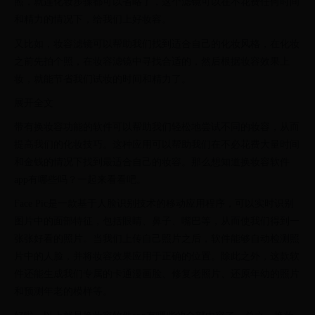
照，就连化妆步骤都可以省略了，这个滤镜可以在不花费任何时间
和精力的情况下，给我们上好妆容。
又比如，妆容滤镜可以帮助我们找到适合自己的化妆风格，在化妆
之前先拍个照，在妆容滤镜中寻找合适的，然后根据妆容效果上
妆，就能节省我们试妆的时间和精力了。
展开全文
带有换妆容功能的软件可以帮助我们轻松地尝试不同的妆容，从而
提高我们的化妆技巧。这种应用可以帮助我们在不必花费大量时间
和金钱的情况下找到最适合自己的妆容。那么想知道换妆容软件
app有哪些吗？一起来看看吧。
Face Pic是一款基于人脸识别技术的移动应用程序，可以实时识别
图片中的面部特征，包括眼睛、鼻子、嘴巴等，从而使我们得到一
张张好看的照片。当我们上传自己照片之后，软件能够自动检测照
片中的人脸，并将妆容效果应用于正确的位置。除此之外，这款软
件还能生成我们专属的卡通漫画脸、修复老照片、还原年幼的照片
和预测年老的模样等。