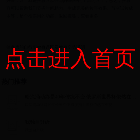
好啦，以上就是换妆容软件app有哪些的全部内容了，总之，换妆
容可以帮助我们节省时间精力、生成完美的妆容效果、节省试妆成
本等，是个很实用的功能。返回搜狐，查看更多
健身房的自行车健身误区及健身姿势说明
点击进入首页
多点触控
热门推荐
暗流涌动终是40年传统不变 俄罗斯世界杯依然在央
视
暗流涌动终是40年传统不变 俄罗斯世界杯依然在央视...
我独自升级
我独自升级...