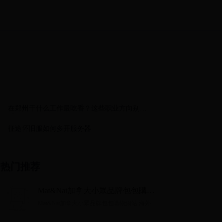
在郑州干什么工作最吃香？这些职业方向别错
过！
征途怀旧服如何多开服务器
热门推荐
Mat&Nat加拿大小眾品牌包包購物
網站 海外購物購物網站 MeetKK
Mat&Nat加拿大小眾品牌包包購物網站 海外購
物購物網站 MeetKK...