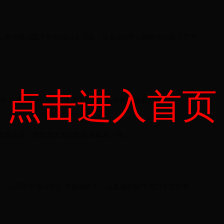
。
中燃油版车型包括GLE 350、GLE 400等，插电混动版车型为
点击进入首页
8-88.28万元人民币。相比美国市场，国内售价普遍较高。
插电混动版，与美国市场车型选择基本一致。
来，人民币对美元的汇率波动较大，这直接影响了进口车型的售