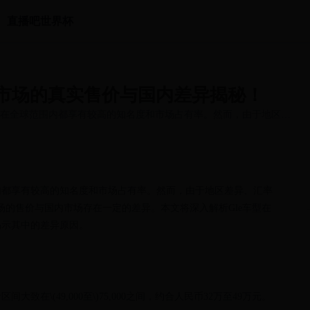
直播吧世界杯
国市场的真实售价与国内差异揭秘！
V，在全球范围内都享有较高的知名度和市场占有率。然而，由于地区差
围内都享有较高的知名度和市场占有率。然而，由于地区差异、汇率
场的售价与国内市场存在一定的差异。本文将深入解析Gle车型在
揭示其中的差异原因。
致在\(49,000至\)75,000之间，约合人民币32万至49万元。