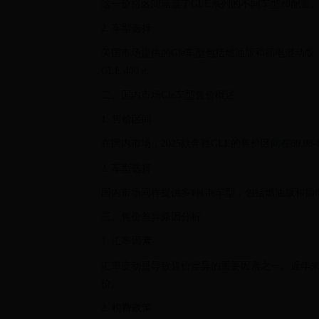
这一价格区间涵盖了GLE系列的不同车型和配置
2. 车型选择
美国市场提供的Gle车型包括燃油版和插电混动版，其
GLE 400 e。
二、国内市场Gle车型售价概述
1. 售价区间
在国内市场，2025款奔驰GLE的售价区间在69.9
2. 车型选择
国内市场同样提供多种Gle车型，包括燃油版和
三、售价差异原因分析
1. 汇率因素
汇率变动是导致售价差异的重要因素之一。近年
价。
2. 税费政策