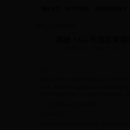
网站首页
波兰世界杯
世界杯球星排名
首页
>>
直播吧世界杯
揭秘：Gle车型在美
引言 奔驰GLE作为一款豪华中大型SU
异、汇率变动、税费政策等因素的影响...
引言
奔驰GLE作为一款豪华中大型SUV，在全球范
变动、税费政策等因素的影响，Gle车型在美国市
美国市场的真实售价，并与国内市场进行对比，
一、美国市场Gle车型售价概述
1. 售价区间
根据2025款奔驰GLE的官方信息，美国市场的售价区间大