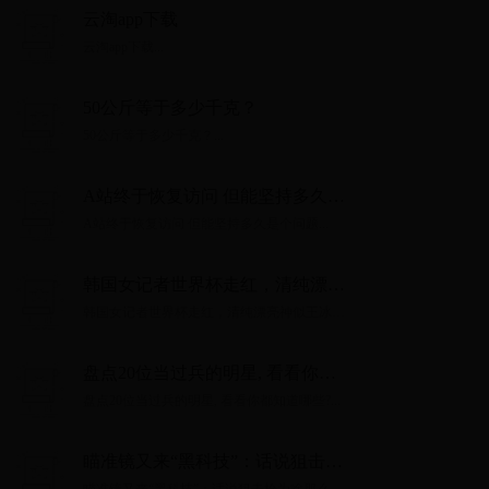
云淘app下载
云淘app下载...
50公斤等于多少千克？
50公斤等于多少千克？...
A站终于恢复访问 但能坚持多久是
个问题
A站终于恢复访问 但能坚持多久是个问题...
韩国女记者世界杯走红，清纯漂亮
神似王冰冰，遭球迷搂抱微笑直播
韩国女记者世界杯走红，清纯漂亮神似王冰
冰，遭球迷搂抱微笑直播...
盘点20位当过兵的明星, 看看你都
知道哪些?
盘点20位当过兵的明星, 看看你都知道哪些?...
瞄准镜又来“黑科技”：话说狙击枪
为啥那么准