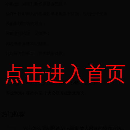
小贴士：如何判断柠檬是否变质？
保存一段时间后的柠檬如果出现以下情况，说明已经变质：
表面出现黑斑或霉点；
果肉变得松软、无弹性；
闻起来有异味或发酵味。
此时应立即丢弃，避免影响健康。
点击进入首页
新天龙八部62万评分少林玩家自述：少林不是弱势！
养成游戏有哪些好玩 十大必玩养成游戏精选
热门推荐
WiFi怎么限制网速 WiFi限制他人网速的操作方法教