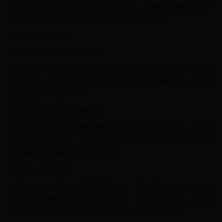
柠檬块，更容易因保存不当而变质。因此，了解如何正确保存剩余
的柠檬，不仅能减少浪费，还能保证其口感与营养。
常见的柠檬保存方法
方法一：使用保鲜膜密封保存
这是最简单直接的方法。将没泡完的柠檬用保鲜膜包裹严实，尤其
是切口部位，防止空气进入。然后将其放入冰箱冷藏室中，可以有
效延长保鲜时间至3-5天。
方法二：放入密封袋或保鲜盒
除了保鲜膜，也可以选择使用密封袋或保鲜盒来保存柠檬。将柠檬
放入后尽量排出空气，再封好放入冰箱，这种方法比单纯使用保鲜
膜更稳固，适合保存时间较长的情况。
方法三：冷冻保存法
如果你短时间内不会使用到剩下的柠檬，可以选择冷冻保存。将柠
檬切成片状或榨成汁后倒入冰格中冷冻，之后可随时取用。冷冻后
的柠檬虽然不适合直接食用，但在泡水、烹饪时非常方便。