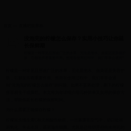
首页
>>
直播吧世界杯
没泡完的柠檬怎么保存？实用小技巧让你延
长保鲜期
柠檬是一种常见且用途广泛的水果，无论是泡水、做菜还是美容护
肤，它都发挥着重要作用。然而在使用过程中，我们常常会遇到“没
泡完的柠...
柠檬是一种常见且用途广泛的水果，无论是泡水、做菜还是美容护
肤，它都发挥着重要作用。然而在使用过程中，我们常常会遇
到“没泡完的柠檬怎么保存”的问题。如果不妥善处理，剩下的柠檬
很容易变干或腐烂。本文将为你详细介绍几种简单又实用的保存方
法，帮助你延长柠檬的保鲜时间。
为什么需要正确保存柠檬？
柠檬富含维生素C和天然酸性物质，一旦暴露在空气中，切口处容
易氧化、失去水分，甚至滋生细菌。尤其是已经切开但尚未用完的