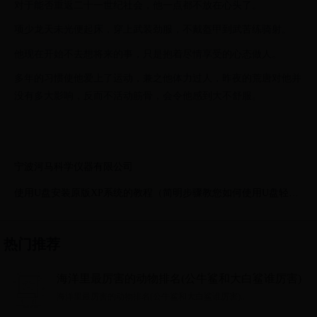
对于能否重返二十一世纪社会，他一点都不放在心头了。
项少龙天未光便起床，穿上武装劲服，不戴盔甲到武苦练骑射。
他现在开始不去想将来的事，只是抱着尽情享受的心态做人。
多年的习惯使他爱上了运动，兼之他体力过人，昨夜的荒唐对他并
没有多大影响，反而不活动筋骨，会令他感到大不舒服。
宁波河马科学仪器有限公司
使用U盘安装原版XP系统的教程（简明步骤教您如何使用U盘轻松
安装原版XP系统）
热门推荐
海洋里最厉害的动物排名(公牛鲨和大白鲨谁厉害)
海洋里最厉害的动物排名(公牛鲨和大白鲨谁厉害)...