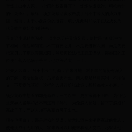
官场上出生入死，与七国的权贵展开了一场场尔虞我诈、明枪暗箭
的生死争斗。最终，项少龙帮助嬴政击溃了吕不韦等人的势力集
团，然而，由于小盘身份的泄露，项少龙此时却成了已经成长为一
代枭雄的秦始皇的眼中钉。
寻秦记小说精彩阅读： 项少龙听得又惊又喜，暗忖果与电影中情
节相同，但他却知道吕不韦首要之务，不是要进攻六国，而是先要
把宝贝儿子嬴政弄回咸阳，然后再设法把庄襄王谋杀，那秦国的王
位便可落入他嫡子手里，他亦等若太上王了。
雅夫人续道：“吕不韦长年行商，往来各地，对各国的情势有深入
的了解，若给他当权，后果会更严重。商人都是只讲实利，不顾信
义，不受意气驱策，这样的入进行扩张政策，想想都教人心寒。“
项少龙心中想着的却是嬴政，一向以来，史学家都不明白，为何他
父亲异人当年和吕不韦逃离邯郸时，为免赵人起疑，留下了赵姬和
嬴政母子，而赵人却不杀嬴政母子出气。
现在他明白了，那是赵穆的阴谋，故意以酒色来消磨嬴政的壮志，
使他变成个无用的人。将来既可以用他来和秦人交易，尽管让他回