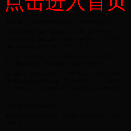
点击进入首页
雎一向不和，白起在长平一役坑我四十万降兵，手段空前残忍，范
雎便以此大做文章，最后终说服秦王把白起族诛。而这事亦惹起秦
国军方众将领对范雎这外籍人的仇视，现在终由燕国来的客卿蔡泽
取代了相位，不过吕不韦现在水涨船高，蔡泽亦好景不长了。“
项少龙亦听得意兴索然，感到前景一片灰暗，这时代真是无一人不
为私利动轧杀人，挽起二女道：“唉!什么都不用想了。今朝有酒今
朝醉，明天有愁明日当。来!我们立即入房行乐。“
两女俏目都亮了起来，念道：“今朝有酒今朝醉，明天有愁明日
当，项郎说得真好。“乖乖跟着他走，粉脸熊熊烧起来。
项少龙暗忖，那管得明天发生什么事呢?自己一介武夫，又不懂政
治，要改变这时代是痴人说梦，不若及时行乐，见一个美女享受一
个，那还实在一点。谁知明天是否还有命可活，或是仍留在这时代
呢?
不由想起了端庄高雅的赵妮。
明天看看有没有机会情挑淑女，那必是非常动人的体验，亦不枉来
此地一场。