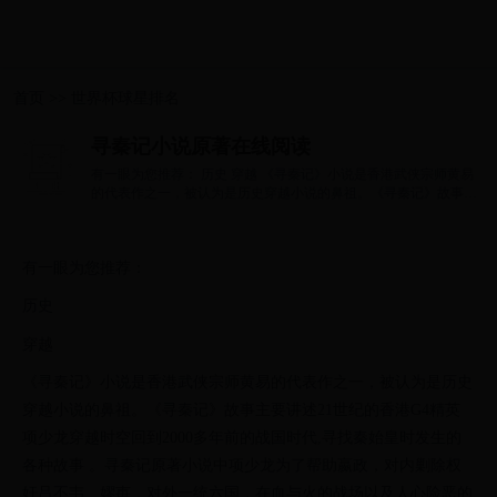
首页
>>
世界杯球星排名
寻秦记小说原著在线阅读
有一眼为您推荐： 历史 穿越 《寻秦记》小说是香港武侠宗师黄易
的代表作之一，被认为是历史穿越小说的鼻祖。《寻秦记》故事主
要讲述21世...
有一眼为您推荐：
历史
穿越
《寻秦记》小说是香港武侠宗师黄易的代表作之一，被认为是历史
穿越小说的鼻祖。《寻秦记》故事主要讲述21世纪的香港G4精英
项少龙穿越时空回到2000多年前的战国时代,寻找秦始皇时发生的
各种故事 。寻秦记原著小说中项少龙为了帮助嬴政，对内剿除权
奸吕不韦、嫪毐，对外一统六国，在血与火的战场以及人心险恶的