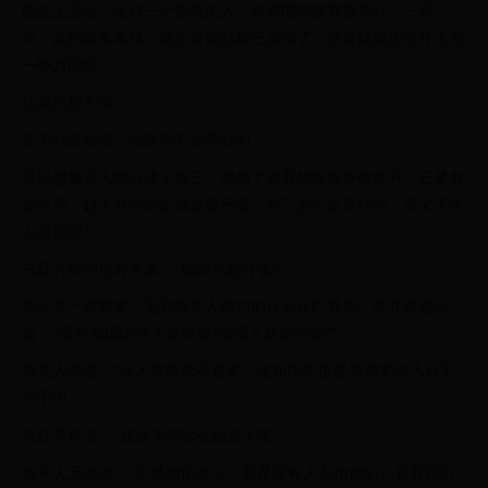
国坐上王位，这样一个昏庸的人，对秦国亦是有害无利。一石二
鸟，真的非常毒辣，现在看来赵穆已成功了，那秦始皇还凭什么去
一统六国呢?
他真的想不通。
见不到秦始皇，他是绝不会死心的。
可以想像异人继位成了秦王，成为了储君的嬴政身价陡升，正是奇
货可居，赵人对他的监视会更严密，自己怎可以见到他，而又不使
人起疑呢?
乌廷芳挨到他旁奇道：“项郎在想什么?“
项少龙一震醒来，见到雅夫人灼灼的目光正盯着他，岔开话题问
道：“现在秦国由何人当宰相?情况又是如何呢?“
雅夫人叹道：“何人掌权都不重要，这相国之位迟早都要落入吕不
韦手中。“
乌廷芳奇道：“雅姊为何这么怕秦人呢?“
雅夫人无奈道：“不是我怕秦人，而是没有人不怕他们。看看我们