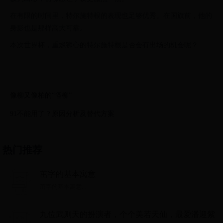
在有限的时间里，特尔施特根的表现也足够优秀。在国旗前，他的
身影也是那样高大可靠。
本次世界杯，重燃狮心的特尔施特根是否会有出场的机会呢？
像柳又像柏的“怪柳”
91不能用了？原因分析及替代方案
热门推荐
茁字的基本寓意
茁字的基本寓意...
九位武则天的扮演者，个个美若天仙，最爱潘迎紫