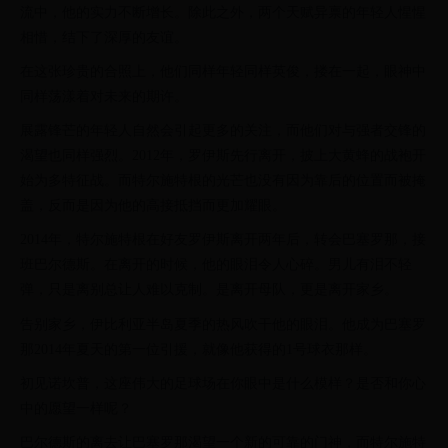
流中，他的实力不断增长。除此之外，两个天赋异禀的年轻人惺惺
相惜，结下了深厚的友谊。
在这张珍贵的合照上，他们同样年轻同样英俊，搂在一起，眼神中
同样荡漾着对未来的期许。
展露锋芒的年轻人自然会引起更多的关注，而他们对与强者交锋的
渴望也同样强烈。2012年，罗伊斯先行离开，披上大黄蜂的战袍开
始为多特征战。而特尔施特根的光芒也没有因为靠后的位置而被掩
盖，反而是因为他的高接抵挡而更加耀眼。
2014年，特尔施特根在好友罗伊斯离开两年后，转会巴塞罗那，接
班巴尔德斯。在离开的时候，他的眼泪令人心碎。男儿有泪不轻
弹，只是离别总让人难以克制。是离开母队，更是离开家乡。
告别家乡，伊比利亚半岛夏季的热风吹干他的眼泪。他成为巴塞罗
那2014年夏天的第一位引援，就像他获得的1号球衣那样。
初见诺坎普，这座伟大的足球场在你眼中是什么模样？是否和你心
中的愿望一样呢？
巴尔德斯的离去让巴塞罗那渴望一个新的可靠的门神，而特尔施特