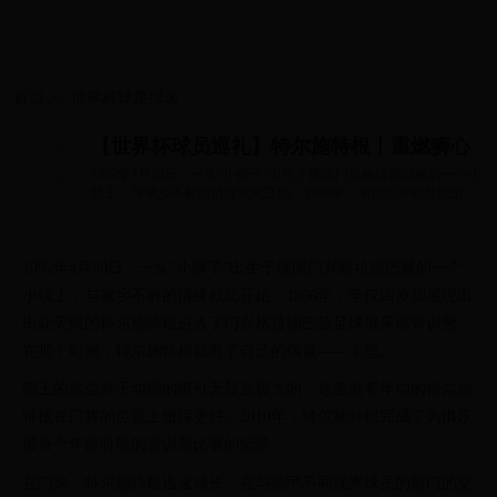
首页
>>
世界杯球星排名
【世界杯球员巡礼】特尔施特根丨重燃狮心
1992年4月30日，一头“小狮子”出生于德国门兴格拉德巴赫的一个小
镇上，与家乡不解的情缘就此开始。1996年，年仅四岁却展现出出
众天赋的特...
1992年4月30日，一头“小狮子”出生于德国门兴格拉德巴赫的一个
小镇上，与家乡不解的情缘就此开始。1996年，年仅四岁却展现出
出众天赋的特尔施特根进入了门兴格拉德巴赫足球俱乐部青训营，
在那个时候，特尔施特根就有了自己的偶像——卡恩。
狮王的地位对于幼狮的吸引无疑是极大的，这激励着年幼的特尔施
特根在门将的位置上做得更好。2010年，特尔施特根完成了为俱乐
部每个年龄阶段的青训营比赛的纪录。
在门兴，特尔施特根迅速成长，在与德甲不同优秀球员的射门的交