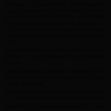
根用表现说明了一切。欧冠小组赛第1轮，巴塞罗那主场迎战希腊
人竞技，特尔施特根迎来了自己在巴塞罗那的首秀，最终帮助球队
1比0战胜对手。半决赛次回合对阵拜仁慕尼黑，他更是在比赛的第
40分钟将莱万多夫斯基的劲射扑出，被扑出的皮球仍缓缓滚向球
门，反应迅速的他又返身在球门线上将皮球捞出。该扑救被欧足联
评选为2014-15赛季欧洲赛事中的最佳扑救，小狮子开始被人们称
为“特爹”。
在初来乍到的首个赛季，特尔施特根就随队摘得欧冠桂冠。站在欧
洲之巅的他，一定无比享受这种睥睨天下的感觉，同时也期待更美
好的未来。
在巴萨效力的多年时间，特尔施特根成为了最值得信赖的守护神。
在巴萨的每一个赛季，在每一次向锦标发起冲击的路途上，他都是
球队最后一道稳固的防线。
欧冠、世俱杯、欧洲超级杯、西甲、西班牙国王杯、西班牙超级
杯……特尔施特根越发成熟，他的奖杯陈列室也越发充实而璀璨。
然而故事并不总是一帆风顺，随着巴塞罗那的成绩下滑，特尔施特