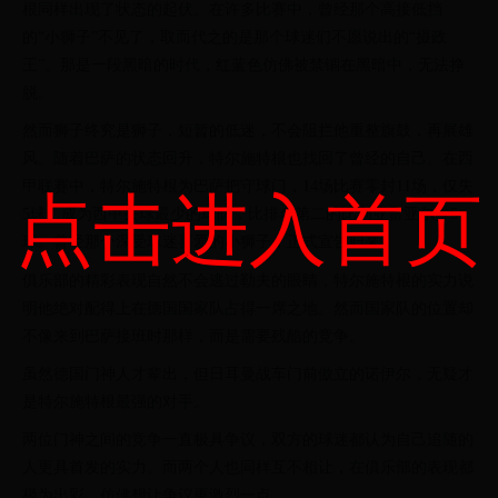
根同样出现了状态的起伏。在许多比赛中，曾经那个高接低挡
的“小狮子”不见了，取而代之的是那个球迷们不愿说出的“摄政
王”。那是一段黑暗的时代，红蓝色仿佛被禁锢在黑暗中，无法挣
脱。
然而狮子终究是狮子，短暂的低迷，不会阻拦他重整旗鼓，再展雄
风。随着巴萨的状态回升，特尔施特根也找回了曾经的自己。在西
甲联赛中，特尔施特根为巴萨把守球门，14场比赛零封11场，仅失
点击进入首页
5球，成为西甲丢球最少的球队，比排名第二的比利亚雷亚尔少5
球。曾经那个深受球迷喜爱的小狮子，正式宣告归来！
俱乐部的精彩表现自然不会逃过勒夫的眼睛，特尔施特根的实力说
明他绝对配得上在德国国家队占得一席之地。然而国家队的位置却
不像来到巴萨接班时那样，而是需要残酷的竞争。
虽然德国门神人才辈出，但日耳曼战车门前傲立的诺伊尔，无疑才
是特尔施特根最强的对手。
两位门神之间的竞争一直极具争议，双方的球迷都认为自己追随的
人更具首发的实力。而两个人也同样互不相让，在俱乐部的表现都
极为出彩，仿佛想让争议更激烈一点。