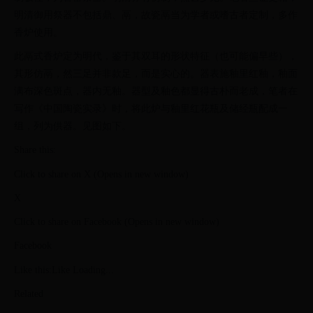
明清御用祭器不包括鼎、鬲，故瓷鬲当为学者或嗜古者定制，多作
香炉使用。
此鬲式香炉定为明代，鉴于其双耳的形状特征（也可能偏早些），
其形仿鬲，然三足并非款足，而是实心的。器表施釉里红釉，釉面
满布深色斑点，器内无釉。器型及釉色都显得古朴而老成，笔者在
写作《中国陶瓷实录》时，将此炉与釉里红花瓶及储经瓶配成一
组，列为供器。见图如下。
Share this:
Click to share on X (Opens in new window)
X
Click to share on Facebook (Opens in new window)
Facebook
Like this:Like Loading...
Related