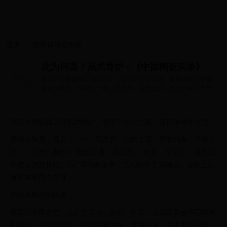
首页
>>
世界杯球星排名
此为何器？鬲式香炉 • 《中国陶瓷实录》
图示为明朝釉里红鬲式香炉，取型于古代之鬲，而用途稍作变更。
鬲初为陶器，属鼎之一种，即烹肉、盛肉之器，历史约有六千年之
久。《尔雅...
图示为明朝釉里红鬲式香炉，取型于古代之鬲，而用途稍作变更。
鬲初为陶器，属鼎之一种，即烹肉、盛肉之器，历史约有六千年之
久。《尔雅》释曰：“鼎款足者，谓之鬲。”款足，即空足，鬲有三
个空足为其特征。“鬲”字为象形字。三代时有了青铜鬲，器的上沿
有时加有两个立耳。
图示为周朝灰陶鬲
瓷器仿古鬲造型，盖始于宋朝，定窑、官窑、龙泉窑及修内司窑所
制极佳，为官窑祭器。明清亦有仿制，然甚少见。笔者查证史籍，