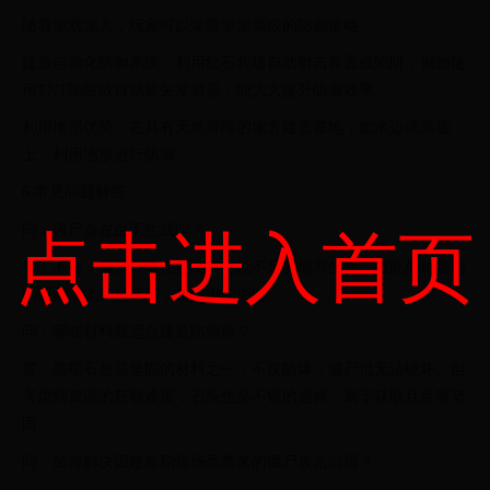
随着游戏深入，玩家可以采取更加高级的防御策略：
建造自动化防御系统：利用红石构建自动射击装置或陷阱，例如使
用TNT陷阱或自动箭矢发射器，能大大提升防御效率。
利用地形优势：在具有天然屏障的地方建造基地，如水边或高崖
上，利用地形进行防御。
6.常见问题解答
问：僵尸会在白天生成吗？
点击进入首页
答：不会，僵尸只会在夜间和光线不足的地方生成。因此保持基地
的照明，尤其是夜间，是防御的关键。
问：哪些材料最适合建造防御墙？
答：黑曜石是最坚固的材料之一，不仅防爆，僵尸也无法破坏。但
考虑到资源的获取难度，石头也是不错的选择，易于获取且足够坚
固。
问：如何解决因建造刷怪场而带来的僵尸攻击问题？