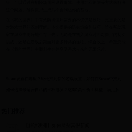
答：可以通过在刷怪场周围设置屏障、使用红石陷阱等方式来解决
这个问题。确保僵尸生成后不会到达你的基地。
在《我的世界》中有效防御僵尸需要的不仅仅是技巧，更重要的是
对游戏世界的深刻理解。本文提供的防御策略和技巧，旨在帮助玩
家在游戏中更好地生存下去，无论是在初入游戏时面对僵尸的初次
挑战，还是在游戏后期面对更多种类的怪物。综合以上，希望您能
在《我的世界》中顺利生存并享受游戏带来的无限乐趣。
Steam设置在哪里？轻松找到你的游戏设置，如何在Steam中找到并
调整设置 ...
如何选择最适合自己的平板电脑？这8款高性价比机型，满足多种
需求
热门推荐
【解读澳洲】如何辨别真假新闻