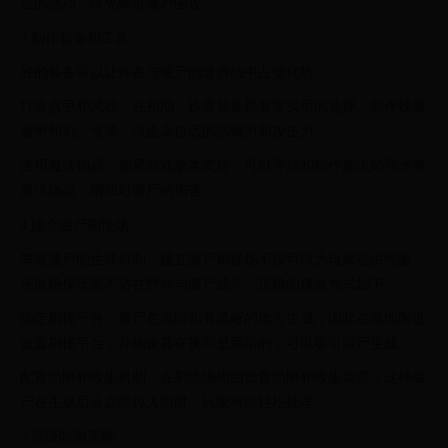
音的活动，以免吸引僵尸围攻。
3.制作装备和工具
好的装备可以让你在与僵尸的遭遇战中占据优势：
打造盔甲和武器：在初期，铁质装备是非常实用的选择。制作铁质
盔甲和剑、弓等，以提高自己的防御力和攻击力。
使用魔法物品：如果游戏版本支持，可以寻找和制作如火焰药水等
魔法物品，增加对僵尸的伤害。
4.建立僵尸刷怪场
掌握僵尸的生成机制，建立僵尸刷怪场不仅可以为玩家提供经验，
还能确保玩家不必在野外与僵尸战斗。正确的建立方式如下：
确定刷怪平台：僵尸在黑暗和有遮蔽的地方生成，因此在基地附近
设置刷怪平台，并确保其在夜间是黑暗的，可以吸引僵尸生成。
配置陷阱和收集机制：在刷怪场周围设置陷阱和收集装置，这样僵
尸在生成后会立即掉入陷阱，玩家可以轻松处理。
5.高级防御策略