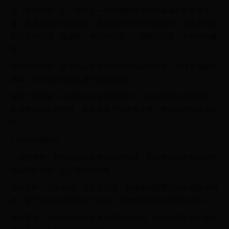
在《我的世界》中，建立起一个坚固的基地是防御僵尸的首要步
骤。选择合适的地理位置，最好是在平坦开阔的地带，远离僵尸频
繁出没的区域，如森林、洞穴等地方。一旦确定位置，立即开始建
造：
建造防御围墙：使用石头或更坚固的材料如黑曜石，围绕基地建造
围墙，可以有效地阻止僵尸的直接侵入。
设置门和陷阱：在基地入口设置坚固的门，并在围墙外设置陷阱，
如捕兽夹或岩浆陷阱，来减缓僵尸的进攻速度，增加玩家的反应时
间。
2.利用游戏机制
《我的世界》的夜间对玩家而言充满挑战，而利用游戏机制则是防
御僵尸的关键。以下是一些策略：
保持照明：利用火把、火盆等光源，确保基地周围及内部都足够明
亮。僵尸不会在光亮条件下生成，这能够大幅减少夜间的威胁。
避免噪音：建造过程中尽量减少使用如铁砧、摔打物品等会产生噪