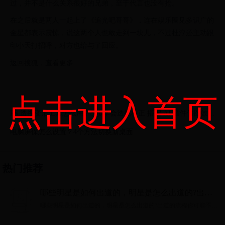
过，并不是什么关系很好的兄弟，至于代言也没有抢。
在之后就是两人一起上了《追光吧哥哥》，连在娱乐圈见多识广的
金星都表示震惊，说这两个人也敢走到一块儿，不过杜淳还主动跟
印小天打招呼，对方也给与了回应。
返回搜狐，查看更多
点击进入首页
PS 透视变形工具怎么用？3 步学会透视校正 搭配 AI 插件修图效率
翻倍
电脑屏保怎么设置？4个方法切换新桌面
热门推荐
哪些明星是如何出道的，明星是怎么出道的?出道
的流程你可能不知道
哪些明星是如何出道的，明星是怎么出道的?出道的流程你可能不知
道...