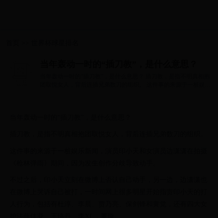
首页
>>
世界杯球星排名
当年轰动一时的“插刀教”，是什么意思？
当年轰动一时的“插刀教”，是什么意思？ 插刀教，是指不明真相抱
团取悦女人，背后连插兄弟数刀的组织。 这件事的来源于一桩娱乐
新闻，...
当年轰动一时的“插刀教”，是什么意思？
插刀教，是指不明真相抱团取悦女人，背后连插兄弟数刀的组织。
这件事的来源于一桩娱乐新闻，演员印小天和女演员边潇潇在拍摄
《枪林弹雨》期间，因为发生创作分歧导致动手。
不过之后，印小天立刻在微博上否认自己动手，另一边，边潇潇也
在微博上哭诉自己被打，一时间网上很多明星开始指责印小天的打
人行为，包括有杜淳、李晨、贾乃亮、保剑锋和黄觉，还有四大女
护法薛佳凝、王珞丹、李XL，董璇。