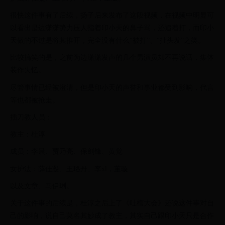
很快这件事有了后续，扬子后来发布了这段视频，在视频中明显可
以看出是边潇潇势力压人指着印小天的鼻子骂，还追着打，而印小
天做的不过是将其推开，完全没有什么“被打”、“扯头发”之类。
比较搞笑的是，之前为边潇潇发声的几个男演员却不再说话，集体
装作失忆。
尽管事情已经被澄清，但是印小天的声誉和事业都受到影响，代言
等也都被抢走。
插刀教人员：
教主：杜淳
成员：李晨、贾乃亮、保剑锋、黄觉
女护法：薛佳凝、王珞丹、李xl，董璇
以及文章、马伊琍。
关于这件事的后续是，杜淳之后上了《吐槽大会》还说这件事对自
己的影响，说自己莫名其妙成了教主，其实自己跟印小天只是合作