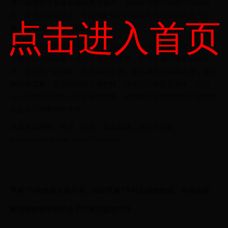
进行通信都需要重新加载整个页面，这样会导致代码的冗余和混
乱。而通过Ajax技术，可以将数据的传输和更新与页面的展示分
点击进入首页
离，使代码更加清晰和易于维护。
通过以上几个方面的阐述，我们可以看出，Ajax响应一次-Ajax一
次请求多次响应是一种非常有用的技术，它可以减少服务器的压
力，提高用户的体验，实现实时更新，提高网页的加载速度，减少
网络的流量，提高程序的可维护性。在现代的网页开发中，使用
Ajax技术已经成为一种必备的技能，它为网页应用程序的开发和优
化提供了强有力的支持。
文章来源网络，作者：运维，如若转载，请注明出处：
https://shuyeidc.com/wp/110724.html<
苹果7手机性能全面评测（揭秘苹果7手机的强劲性能，带你体验极
致流畅体验）
解决我的世界联机盒子闪退问题的方法