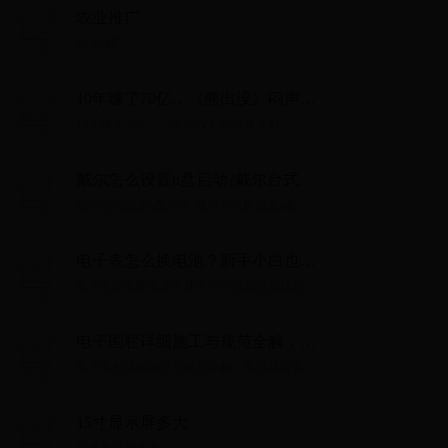
农业推广
农业推广...
10年赚了70亿，《熊出没》闷声发
大财
10年赚了70亿，《熊出没》闷声发大财...
戴尔怎么设置u盘启动?戴尔台式机
设置u盘启动方法
戴尔怎么设置u盘启动?戴尔台式机设置u盘启
动方法...
电子表怎么换电池？新手小白也能
轻松搞定，省钱实用教程！
电子表怎么换电池？新手小白也能轻松搞定，
省钱实用教程！...
电子围栏详细施工与规范全解，看
完就会安装
电子围栏详细施工与规范全解，看完就会安
装...
15寸显示屏多大