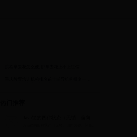
携程拿去花怎么使用?拿去花上不上征信
重庆教育培训机构排名前十辅导机构排名一览
表 , 十大教育培训机构排名?
热门推荐
Java锁的四种状态（无锁、偏向级
锁、轻量级锁、重量级锁）
Java锁的四种状态（无锁、偏向级锁、轻量级
锁、重量级锁）...